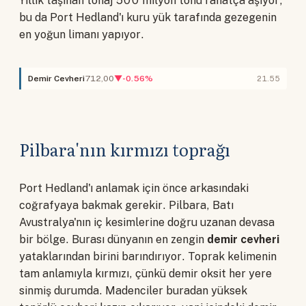
Yıllık taşınan tonaj 500 milyon tonu rahatça aşıyor,
bu da Port Hedland'ı kuru yük tarafında gezegenin
en yoğun limanı yapıyor.
Demir Cevheri
712,00
▼-0.56%
21.55
Pilbara'nın kırmızı toprağı
Port Hedland'ı anlamak için önce arkasındaki
coğrafyaya bakmak gerekir. Pilbara, Batı
Avustralya'nın iç kesimlerine doğru uzanan devasa
bir bölge. Burası dünyanın en zengin
demir cevheri
yataklarından birini barındırıyor. Toprak kelimenin
tam anlamıyla kırmızı, çünkü demir oksit her yere
sinmiş durumda. Madenciler buradan yüksek