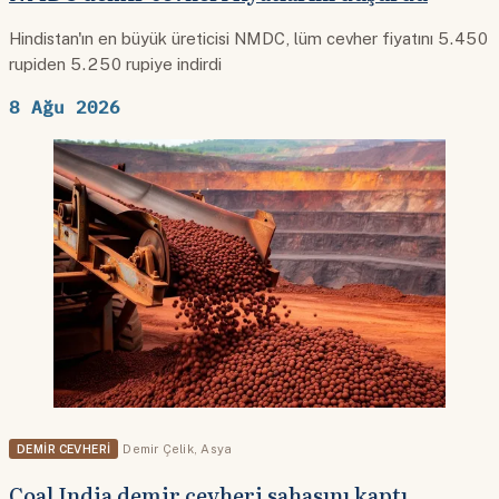
Hindistan'ın en büyük üreticisi NMDC, lüm cevher fiyatını 5.450
rupiden 5.250 rupiye indirdi
8 Ağu 2026
DEMIR CEVHERI
Demir Çelik
,
Asya
Coal India demir cevheri sahasını kaptı