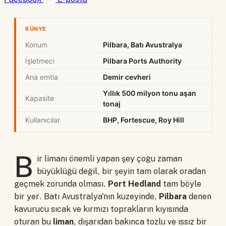
KÜNYE
Konum
Pilbara, Batı Avustralya
İşletmeci
Pilbara Ports Authority
Ana emtia
Demir cevheri
Yıllık 500 milyon tonu aşan
Kapasite
tonaj
Kullanıcılar
BHP, Fortescue, Roy Hill
B
ir limanı önemli yapan şey çoğu zaman
büyüklüğü değil, bir şeyin tam olarak oradan
geçmek zorunda olması.
Port
Hedland
tam böyle
bir yer. Batı Avustralya'nın kuzeyinde,
Pilbara
denen
kavurucu sıcak ve kırmızı toprakların kıyısında
oturan bu
liman
, dışarıdan bakınca tozlu ve ıssız bir