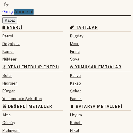
Giriş
Abone ol
Kapat
🛢 ENERJI
🌾 TAHILLAR
Petrol
Buğday
Doğalgaz
Mısır
Kömür
Pirinç
Nükleer
Soya
☀️ YENILENEBILIR ENERJI
☕ YUMUŞAK EMTIALAR
Solar
Kahve
Hidrojen
Kakao
Rüzgar
Şeker
Yenilenebilir Şirketleri
Pamuk
🥇 DEĞERLI METALLER
🔋 BATARYA METALLERI
Altın
Lityum
Gümüş
Kobalt
Platinyum
Nikel