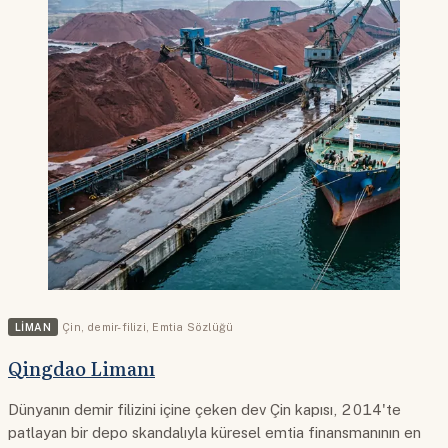
LIMAN
Çin
,
demir-filizi
,
Emtia Sözlüğü
Qingdao Limanı
Dünyanın demir filizini içine çeken dev Çin kapısı, 2014'te
patlayan bir depo skandalıyla küresel emtia finansmanının en