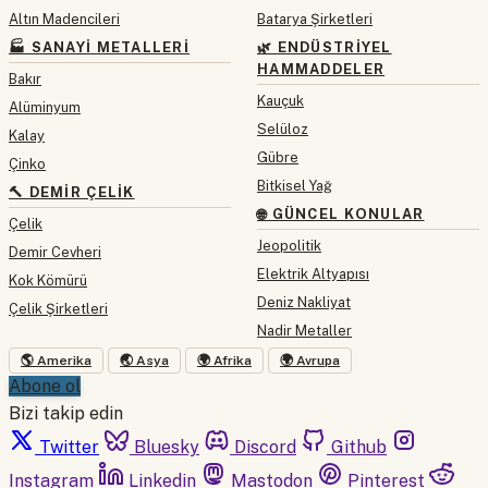
Altın Madencileri
Batarya Şirketleri
🏭 SANAYI METALLERI
🌿 ENDÜSTRIYEL
HAMMADDELER
Bakır
Kauçuk
Alüminyum
Selüloz
Kalay
Gübre
Çinko
Bitkisel Yağ
🔨 DEMIR ÇELIK
🌐 GÜNCEL KONULAR
Çelik
Jeopolitik
Demir Cevheri
Elektrik Altyapısı
Kok Kömürü
Deniz Nakliyat
Çelik Şirketleri
Nadir Metaller
🌎 Amerika
🌏 Asya
🌍 Afrika
🌍 Avrupa
Abone ol
Bizi takip edin
Twitter
Bluesky
Discord
Github
Instagram
Linkedin
Mastodon
Pinterest