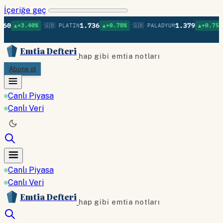
İçeriğe geç
•
•
•
1.736
1.379
40%
🇬🇧 PLATIN
▲+0.78%
🇬🇧 PALADYUM
▲+0.75%
🇬🇧 BA
Emtia Defteri
hap gibi emtia notları
Abone ol
Canlı Piyasa
Canlı Veri
Canlı Piyasa
Canlı Veri
Emtia Defteri
hap gibi emtia notları