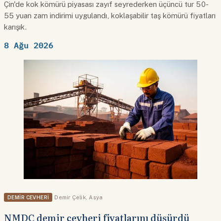
Çin'de kok kömürü piyasası zayıf seyrederken üçüncü tur 50-
55 yuan zam indirimi uygulandı, koklaşabilir taş kömürü fiyatları
karışık.
8 Ağu 2026
DEMIR CEVHERI
Demir Çelik
,
Asya
NMDC demir cevheri fiyatlarını düşürdü