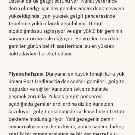
Üstelik bir de gelgit sorunu var. Kanal yeterince
derin olmadığı için dev gemiler ancak deniz seviyesi
yükseldiğinde, yani yüksek gelgit penceresinde
tepeleme yüklü olarak geçebiliyor. Gelgit
alçaldığında su sığlaşıyor ve ağır yüklü bir geminin
karaya oturma riski doğuyor. Bu yüzden tam dolu
gemiler günün belirli saatlerinde, su en yüksek
noktadayken hareket ediyor.
Piyasa hafızası.
Dünyanın en büyük tonajlı kuru yük
limanı Port Hedland'da dev cevher gemileri, gelgite
bağlı dar ve sığ bir kanaldan tek sıra halinde
geçmek zorunda. Yüksek gelgit penceresi
açıldığında gemiler ardı ardına dizilip kanaldan
süzülüyor, gelgit çekildiğinde ise koca liman trafiği
bekleme moduna giriyor. Yani gezegenin demir
cevheri akışının en kalın kısmı, günde sadece birkaç
saatlik bir zaman aralığına ve bir kaç metrelik su