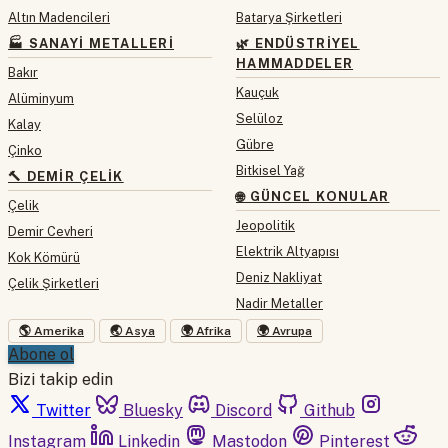
Altın Madencileri
Batarya Şirketleri
🏭 SANAYI METALLERI
🌿 ENDÜSTRIYEL
HAMMADDELER
Bakır
Kauçuk
Alüminyum
Selüloz
Kalay
Gübre
Çinko
Bitkisel Yağ
🔨 DEMIR ÇELIK
🌐 GÜNCEL KONULAR
Çelik
Jeopolitik
Demir Cevheri
Elektrik Altyapısı
Kok Kömürü
Deniz Nakliyat
Çelik Şirketleri
Nadir Metaller
🌎 Amerika
🌏 Asya
🌍 Afrika
🌍 Avrupa
Abone ol
Bizi takip edin
Twitter
Bluesky
Discord
Github
Instagram
Linkedin
Mastodon
Pinterest