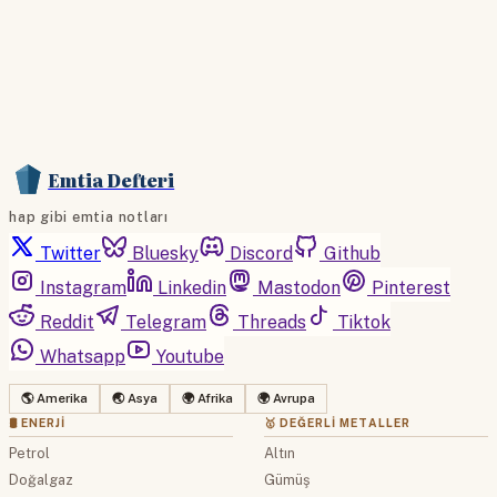
Emtia Defteri
hap gibi emtia notları
Twitter
Bluesky
Discord
Github
Instagram
Linkedin
Mastodon
Pinterest
Reddit
Telegram
Threads
Tiktok
Whatsapp
Youtube
🌎 Amerika
🌏 Asya
🌍 Afrika
🌍 Avrupa
🛢 ENERJI
🥇 DEĞERLI METALLER
Petrol
Altın
Doğalgaz
Gümüş