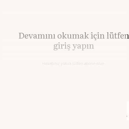
Devamını okumak için lütfe
giriş yapın
Hesabınız yoksa lütfen abone olun.
Hemen Abone Ol
Hesabınız var mı?
Giriş
Demir Cevheri
712,00
▼-0.56%
İnşaat Demiri
3.010,00
▲+0.00%
HRC Çelik
3.242,00
▲+0.09%
21.55