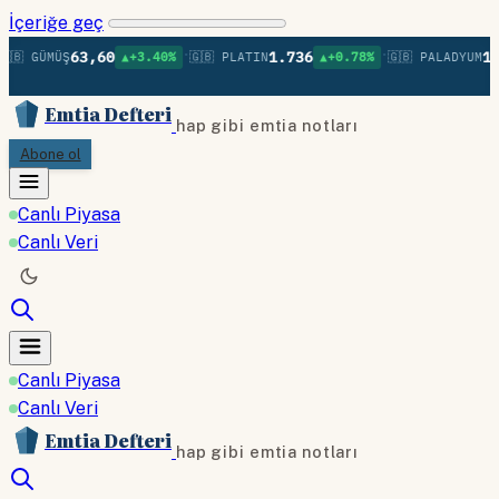
İçeriğe geç
•
•
63,60
1.736
1.3
🇧 GÜMÜŞ
▲+3.40%
🇬🇧 PLATIN
▲+0.78%
🇬🇧 PALADYUM
Emtia Defteri
hap gibi emtia notları
Abone ol
Canlı Piyasa
Canlı Veri
Canlı Piyasa
Canlı Veri
Emtia Defteri
hap gibi emtia notları