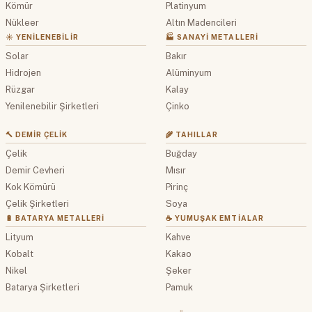
Kömür
Platinyum
Nükleer
Altın Madencileri
☀️ YENILENEBILIR
🏭 SANAYI METALLERI
Solar
Bakır
Hidrojen
Alüminyum
Rüzgar
Kalay
Yenilenebilir Şirketleri
Çinko
🔨 DEMIR ÇELIK
🌾 TAHILLAR
Çelik
Buğday
Demir Cevheri
Mısır
Kok Kömürü
Pirinç
Çelik Şirketleri
Soya
🔋 BATARYA METALLERI
☕ YUMUŞAK EMTIALAR
Lityum
Kahve
Kobalt
Kakao
Nikel
Şeker
Batarya Şirketleri
Pamuk