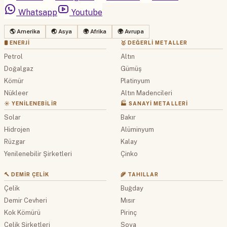
Whatsapp
Youtube
🌎 Amerika
🌏 Asya
🌍 Afrika
🌍 Avrupa
🛢 ENERJI
🥇 DEĞERLI METALLER
Petrol
Altın
Doğalgaz
Gümüş
Kömür
Platinyum
Nükleer
Altın Madencileri
☀️ YENILENEBILIR
🏭 SANAYI METALLERI
Solar
Bakır
Hidrojen
Alüminyum
Rüzgar
Kalay
Yenilenebilir Şirketleri
Çinko
🔨 DEMIR ÇELIK
🌾 TAHILLAR
Çelik
Buğday
Demir Cevheri
Mısır
Kok Kömürü
Pirinç
Çelik Şirketleri
Soya