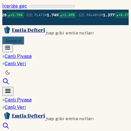
İçeriğe geç
•
•
•
1.749
1.377
76%
🇬🇧 PLATIN
▲+1.49%
🇬🇧 PALADYUM
▲+0.57%
🇬🇧 BA
Emtia Defteri
hap gibi emtia notları
Abone ol
Canlı Piyasa
Canlı Veri
Canlı Piyasa
Canlı Veri
Emtia Defteri
hap gibi emtia notları