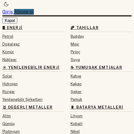
Giriş
Abone ol
Kapat
🛢 ENERJI
🌾 TAHILLAR
Petrol
Buğday
Doğalgaz
Mısır
Kömür
Pirinç
Nükleer
Soya
☀️ YENILENEBILIR ENERJI
☕ YUMUŞAK EMTIALAR
Solar
Kahve
Hidrojen
Kakao
Rüzgar
Şeker
Yenilenebilir Şirketleri
Pamuk
🥇 DEĞERLI METALLER
🔋 BATARYA METALLERI
Altın
Lityum
Gümüş
Kobalt
Platinyum
Nikel