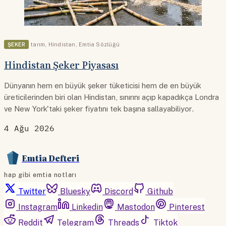
ŞEKER
tarım
,
Hindistan
,
Emtia Sözlüğü
Hindistan Şeker Piyasası
Dünyanın hem en büyük şeker tüketicisi hem de en büyük
üreticilerinden biri olan Hindistan, sınırını açıp kapadıkça Londra
ve New York'taki şeker fiyatını tek başına sallayabiliyor.
4 Ağu 2026
Emtia Defteri
hap gibi emtia notları
Twitter
Bluesky
Discord
Github
Instagram
Linkedin
Mastodon
Pinterest
Reddit
Telegram
Threads
Tiktok