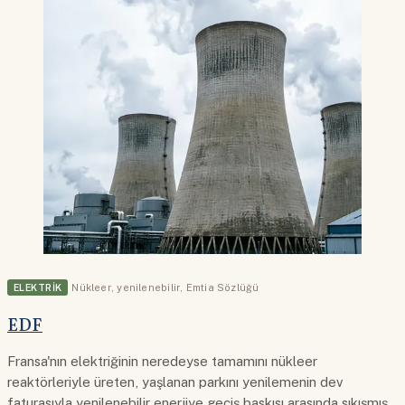
ELEKTRIK
Nükleer
,
yenilenebilir
,
Emtia Sözlüğü
EDF
Fransa'nın elektriğinin neredeyse tamamını nükleer
reaktörleriyle üreten, yaşlanan parkını yenilemenin dev
faturasıyla yenilenebilir enerjiye geçiş baskısı arasında sıkışmış,