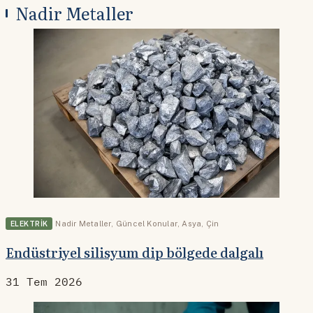
Nadir Metaller
ELEKTRIK
Nadir Metaller
,
Güncel Konular
,
Asya
,
Çin
Endüstriyel silisyum dip bölgede dalgalı
31 Tem 2026