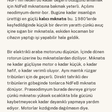
NdPr'nin neden bu kadar değerli olduğunu anlamak
için
NdFeB
mıknatısına bakmak yeterli. Açılımı
neodimyum-demir-bor. Bugüne kadar insanlığın
ürettiği en güçlü
kalıcı mıknatıs
bu. 1980'lerde
keşfedildiğinde küçük bir devrim yarattı çünkü avuç
içine sığan bir mıknatısla, eskiden kocaman bir
cihazın yaptığı işi yapabilir hale geldik.
Bir elektrikli araba motorunu düşünün. İçinde dönen
rotorun üzerine bu mıknatıslardan diziliyor. Mıknatıs
ne kadar güçlüyse motor o kadar küçük, o kadar
hafif, o kadar verimli oluyor. Aynı mantık rüzgar
tribünleri için de geçerli. Direkt tahrikli dev
tribünlerin göbeğinde tonlarca NdFeB mıknatıs
dönüyor. Praseodimyum burada devreye giriyor
çünkü mıknatısı yüksek sıcaklıkta bile gücünü
kaybetmeyecek kadar dayanıklı yapmaya yardım
ediyor. Motorlar kızdığında dağılmasın diye.