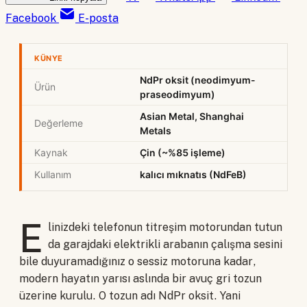
Facebook
E-posta
KÜNYE
NdPr oksit (neodimyum-
Ürün
praseodimyum)
Asian Metal, Shanghai
Değerleme
Metals
Kaynak
Çin (~%85 işleme)
Kullanım
kalıcı mıknatıs (NdFeB)
E
linizdeki telefonun titreşim motorundan tutun
da garajdaki elektrikli arabanın çalışma sesini
bile duyuramadığınız o sessiz motoruna kadar,
modern hayatın yarısı aslında bir avuç gri tozun
üzerine kurulu. O tozun adı NdPr oksit. Yani