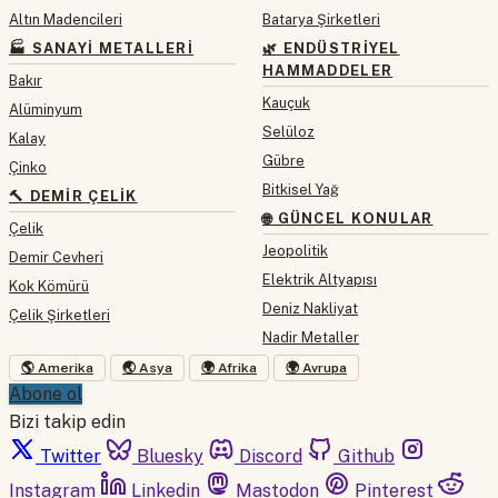
Altın Madencileri
Batarya Şirketleri
🏭 SANAYI METALLERI
🌿 ENDÜSTRIYEL
HAMMADDELER
Bakır
Kauçuk
Alüminyum
Selüloz
Kalay
Gübre
Çinko
Bitkisel Yağ
🔨 DEMIR ÇELIK
🌐 GÜNCEL KONULAR
Çelik
Jeopolitik
Demir Cevheri
Elektrik Altyapısı
Kok Kömürü
Deniz Nakliyat
Çelik Şirketleri
Nadir Metaller
🌎 Amerika
🌏 Asya
🌍 Afrika
🌍 Avrupa
Abone ol
Bizi takip edin
Twitter
Bluesky
Discord
Github
Instagram
Linkedin
Mastodon
Pinterest