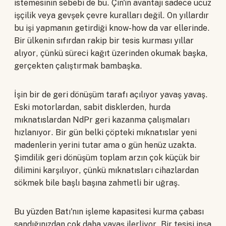
istemesinin sebebi de bu. Çin'in avantajı sadece ucuz
işçilik veya gevşek çevre kuralları değil. On yıllardır
bu işi yapmanın getirdiği know-how da var ellerinde.
Bir ülkenin sıfırdan rakip bir tesis kurması yıllar
alıyor, çünkü süreci kağıt üzerinden okumak başka,
gerçekten çalıştırmak bambaşka.
İşin bir de geri dönüşüm tarafı açılıyor yavaş yavaş.
Eski motorlardan, sabit disklerden, hurda
mıknatıslardan NdPr geri kazanma çalışmaları
hızlanıyor. Bir gün belki çöpteki mıknatıslar yeni
madenlerin yerini tutar ama o gün henüz uzakta.
Şimdilik geri dönüşüm toplam arzın çok küçük bir
dilimini karşılıyor, çünkü mıknatısları cihazlardan
sökmek bile başlı başına zahmetli bir uğraş.
Bu yüzden Batı'nın işleme kapasitesi kurma çabası
sandığınızdan çok daha yavaş ilerliyor. Bir tesisi inşa