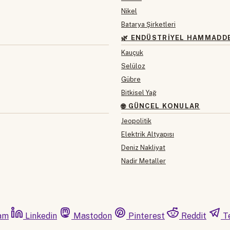
Nikel
Batarya Şirketleri
🌿 ENDÜSTRIYEL HAMMADD
Kauçuk
Selüloz
Gübre
Bitkisel Yağ
🌐 GÜNCEL KONULAR
Jeopolitik
Elektrik Altyapısı
Deniz Nakliyat
Nadir Metaller
am
Linkedin
Mastodon
Pinterest
Reddit
T