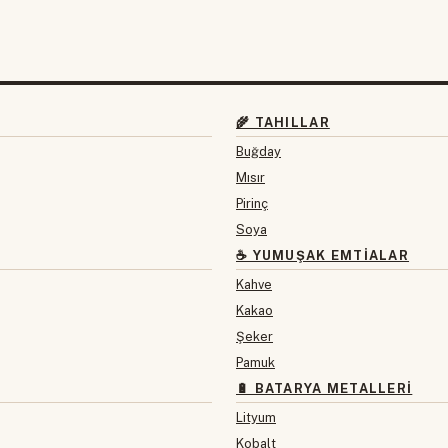
🌾 TAHILLAR
Buğday
Mısır
Pirinç
Soya
☕ YUMUŞAK EMTIALAR
Kahve
Kakao
Şeker
Pamuk
🔋 BATARYA METALLERI
Lityum
Kobalt