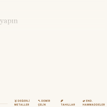
 yapın
🥇 DEĞERLI
🔨 DEMIR
🌾
🌿 END.
METALLER
ÇELIK
TAHILLAR
HAMMADDELER