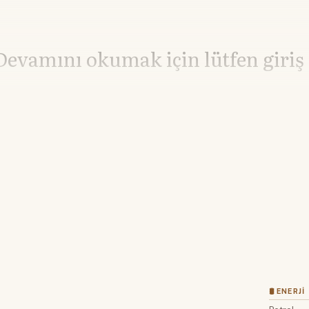
Devamını okumak için lütfen giriş
Hesabınız yoksa lütfen abone olun.
Hemen Abone Ol
Hesabınız var mı?
Giriş
🛢 ENERJI