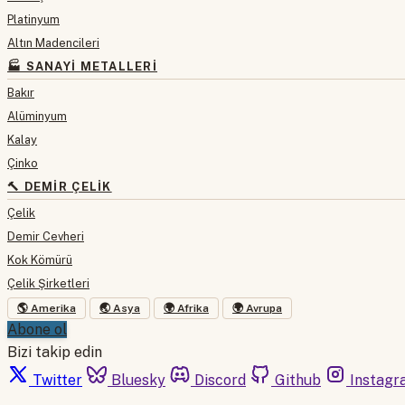
Platinyum
Altın Madencileri
🏭 SANAYI METALLERI
Bakır
Alüminyum
Kalay
Çinko
🔨 DEMIR ÇELIK
Çelik
Demir Cevheri
Kok Kömürü
Çelik Şirketleri
🌎 Amerika
🌏 Asya
🌍 Afrika
🌍 Avrupa
Abone ol
Bizi takip edin
Twitter
Bluesky
Discord
Github
Instagr