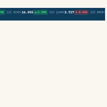
•
•
16.955
3.727
82,1
🇬🇧 NIKEL
▲+1.58%
🇬🇧 ÇINKO
▼-0.42%
🇬🇧 BRENT