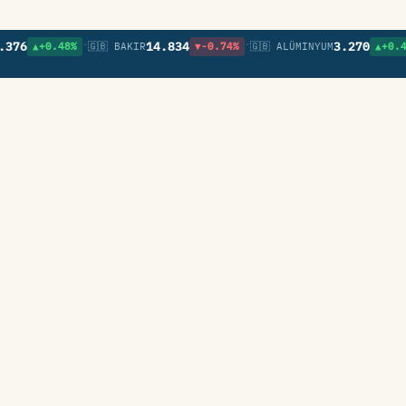
•
•
•
6
14.834
3.270
▲+0.48%
🇬🇧 BAKIR
▼-0.74%
🇬🇧 ALÜMINYUM
▲+0.49%