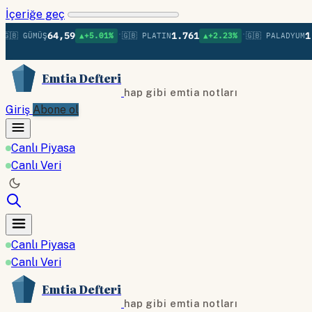
İçeriğe geç
•
•
64,59
1.761
1.37
 GÜMÜŞ
▲+5.01%
🇬🇧 PLATIN
▲+2.23%
🇬🇧 PALADYUM
Emtia Defteri
hap gibi emtia notları
Giriş
Abone ol
Canlı Piyasa
Canlı Veri
Canlı Piyasa
Canlı Veri
Emtia Defteri
hap gibi emtia notları