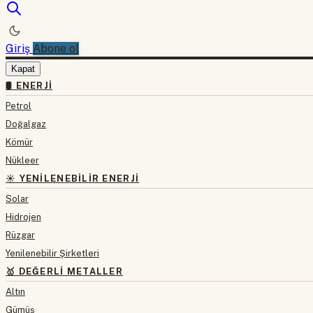
Giriş
Abone ol
Kapat
🛢 ENERJI
Petrol
Doğalgaz
Kömür
Nükleer
☀️ YENILENEBILIR ENERJI
Solar
Hidrojen
Rüzgar
Yenilenebilir Şirketleri
🥇 DEĞERLI METALLER
Altın
Gümüş