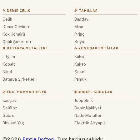
🔨 DEMIR ÇELIK
🌾 TAHILLAR
Çelik
Buğday
Demir Cevheri
Mısır
Kok Kömürü
Pirinç
Çelik Şirketleri
Soya
🔋 BATARYA METALLERI
☕ YUMUŞAK EMTIALAR
Lityum
Kahve
Kobalt
Kakao
Nikel
Şeker
Batarya Şirketleri
Pamuk
🌿 END. HAMMADDELER
🌐 GÜNCEL KONULAR
Kauçuk
Jeopolitik
Selüloz
Deniz Nakliyat
Gübre
Nadir Metaller
Bitkisel Yağ
Elektrik Altyapısı
©2026
Emtia Defteri
. Tüm hakları saklıdır.