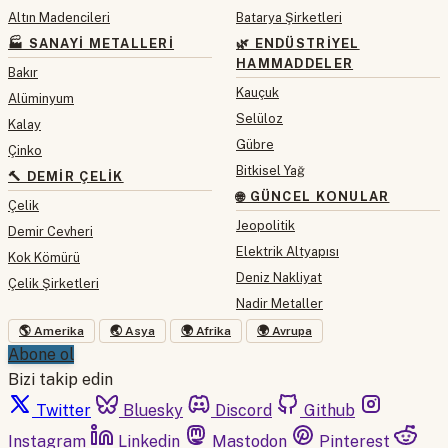
Altın Madencileri
Batarya Şirketleri
🏭 SANAYI METALLERI
🌿 ENDÜSTRIYEL
HAMMADDELER
Bakır
Kauçuk
Alüminyum
Selüloz
Kalay
Gübre
Çinko
Bitkisel Yağ
🔨 DEMIR ÇELIK
🌐 GÜNCEL KONULAR
Çelik
Jeopolitik
Demir Cevheri
Elektrik Altyapısı
Kok Kömürü
Deniz Nakliyat
Çelik Şirketleri
Nadir Metaller
🌎 Amerika
🌏 Asya
🌍 Afrika
🌍 Avrupa
Abone ol
Bizi takip edin
Twitter
Bluesky
Discord
Github
Instagram
Linkedin
Mastodon
Pinterest