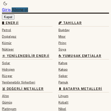
Giriş
Abone ol
Kapat
🛢 ENERJI
🌾 TAHILLAR
Petrol
Buğday
Doğalgaz
Mısır
Kömür
Pirinç
Nükleer
Soya
☀️ YENILENEBILIR ENERJI
☕ YUMUŞAK EMTIALAR
Solar
Kahve
Hidrojen
Kakao
Rüzgar
Şeker
Yenilenebilir Şirketleri
Pamuk
🥇 DEĞERLI METALLER
🔋 BATARYA METALLERI
Altın
Lityum
Gümüş
Kobalt
Platinyum
Nikel