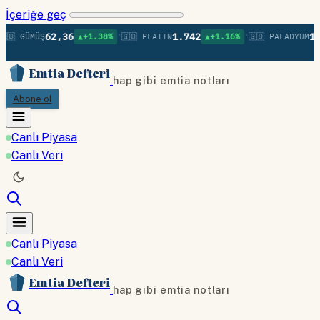
İçeriğe geç
•
•
62,36
1.742
1.3
🇧 GÜMÜŞ
▲+1.38%
🇬🇧 PLATIN
▲+1.16%
🇬🇧 PALADYUM
Emtia Defteri
hap gibi emtia notları
Abone ol
Canlı Piyasa
Canlı Veri
Canlı Piyasa
Canlı Veri
Emtia Defteri
hap gibi emtia notları