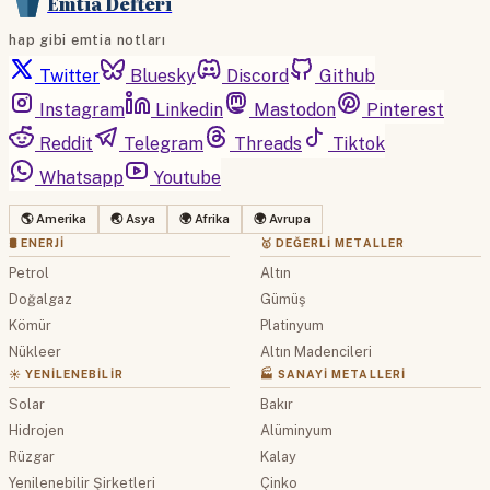
Emtia Defteri
hap gibi emtia notları
Twitter
Bluesky
Discord
Github
Instagram
Linkedin
Mastodon
Pinterest
Reddit
Telegram
Threads
Tiktok
Whatsapp
Youtube
🌎 Amerika
🌏 Asya
🌍 Afrika
🌍 Avrupa
🛢 ENERJI
🥇 DEĞERLI METALLER
Petrol
Altın
Doğalgaz
Gümüş
Kömür
Platinyum
Nükleer
Altın Madencileri
☀️ YENILENEBILIR
🏭 SANAYI METALLERI
Solar
Bakır
Hidrojen
Alüminyum
Rüzgar
Kalay
Yenilenebilir Şirketleri
Çinko