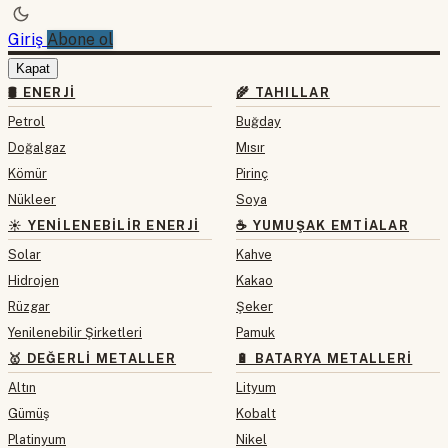
Giriş
Abone ol
Kapat
🛢 ENERJI
🌾 TAHILLAR
Petrol
Buğday
Doğalgaz
Mısır
Kömür
Pirinç
Nükleer
Soya
☀️ YENILENEBILIR ENERJI
☕ YUMUŞAK EMTIALAR
Solar
Kahve
Hidrojen
Kakao
Rüzgar
Şeker
Yenilenebilir Şirketleri
Pamuk
🥇 DEĞERLI METALLER
🔋 BATARYA METALLERI
Altın
Lityum
Gümüş
Kobalt
Platinyum
Nikel