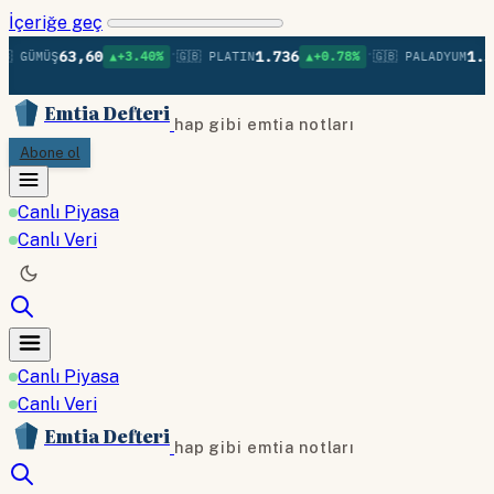
İçeriğe geç
•
•
63,60
1.736
1.37
 GÜMÜŞ
▲+3.40%
🇬🇧 PLATIN
▲+0.78%
🇬🇧 PALADYUM
Emtia Defteri
hap gibi emtia notları
Abone ol
Canlı Piyasa
Canlı Veri
Canlı Piyasa
Canlı Veri
Emtia Defteri
hap gibi emtia notları