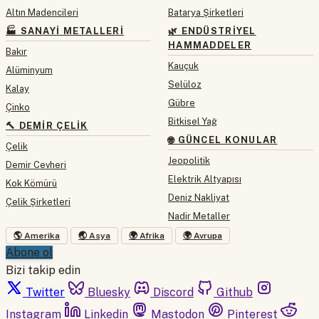
Altın Madencileri
Batarya Şirketleri
🏭 SANAYI METALLERI
🌿 ENDÜSTRIYEL
HAMMADDELER
Bakır
Kauçuk
Alüminyum
Selüloz
Kalay
Gübre
Çinko
Bitkisel Yağ
🔨 DEMIR ÇELIK
🌐 GÜNCEL KONULAR
Çelik
Jeopolitik
Demir Cevheri
Elektrik Altyapısı
Kok Kömürü
Deniz Nakliyat
Çelik Şirketleri
Nadir Metaller
🌎 Amerika
🌏 Asya
🌍 Afrika
🌍 Avrupa
Abone ol
Bizi takip edin
Twitter
Bluesky
Discord
Github
Instagram
Linkedin
Mastodon
Pinterest