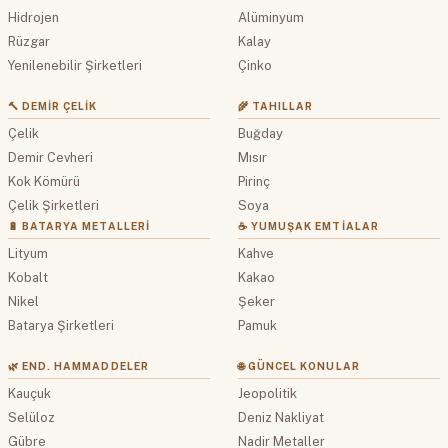
Hidrojen
Alüminyum
Rüzgar
Kalay
Yenilenebilir Şirketleri
Çinko
🔨 DEMIR ÇELIK
🌾 TAHILLAR
Çelik
Buğday
Demir Cevheri
Mısır
Kok Kömürü
Pirinç
Çelik Şirketleri
Soya
🔋 BATARYA METALLERI
☕ YUMUŞAK EMTIALAR
Lityum
Kahve
Kobalt
Kakao
Nikel
Şeker
Batarya Şirketleri
Pamuk
🌿 END. HAMMADDELER
🌐 GÜNCEL KONULAR
Kauçuk
Jeopolitik
Selüloz
Deniz Nakliyat
Gübre
Nadir Metaller