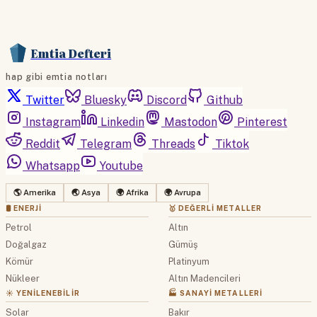
Emtia Defteri
hap gibi emtia notları
Twitter
Bluesky
Discord
Github
Instagram
Linkedin
Mastodon
Pinterest
Reddit
Telegram
Threads
Tiktok
Whatsapp
Youtube
🌎 Amerika
🌏 Asya
🌍 Afrika
🌍 Avrupa
🛢 ENERJI
🥇 DEĞERLI METALLER
Petrol
Altın
Doğalgaz
Gümüş
Kömür
Platinyum
Nükleer
Altın Madencileri
☀️ YENILENEBILIR
🏭 SANAYI METALLERI
Solar
Bakır