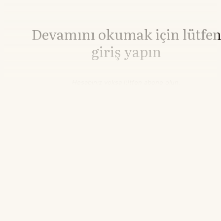
Devamını okumak için lütfe
giriş yapın
Hesabınız yoksa lütfen abone olun.
Hemen Abone Ol
Hesabınız var mı?
Giriş
Kahve
313,65
▼-2.49%
21.55