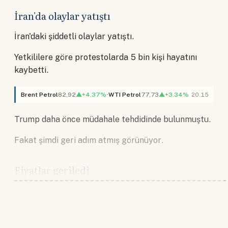
İran'da olaylar yatıştı
İran'daki şiddetli olaylar yatıştı.
Yetkililere göre protestolarda 5 bin kişi hayatını
kaybetti.
Brent Petrol
82,92
▲+4.37%
WTI Petrol
77,73
▲+3.34%
20.15
Trump daha önce müdahale tehdidinde bulunmuştu.
Fakat şimdi geri adım atmış görünüyor.
Fiyatlar geriledi