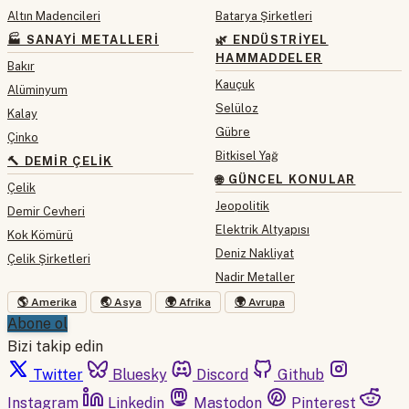
Altın Madencileri
Batarya Şirketleri
🏭 SANAYI METALLERI
🌿 ENDÜSTRIYEL
HAMMADDELER
Bakır
Kauçuk
Alüminyum
Selüloz
Kalay
Gübre
Çinko
Bitkisel Yağ
🔨 DEMIR ÇELIK
🌐 GÜNCEL KONULAR
Çelik
Jeopolitik
Demir Cevheri
Elektrik Altyapısı
Kok Kömürü
Deniz Nakliyat
Çelik Şirketleri
Nadir Metaller
🌎 Amerika
🌏 Asya
🌍 Afrika
🌍 Avrupa
Abone ol
Bizi takip edin
Twitter
Bluesky
Discord
Github
Instagram
Linkedin
Mastodon
Pinterest