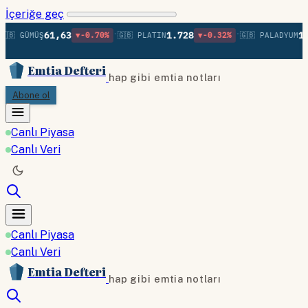
İçeriğe geç
•
•
61,63
1.728
1.3
🇧 GÜMÜŞ
▼-0.70%
🇬🇧 PLATIN
▼-0.32%
🇬🇧 PALADYUM
Emtia Defteri
hap gibi emtia notları
Abone ol
Canlı Piyasa
Canlı Veri
Canlı Piyasa
Canlı Veri
Emtia Defteri
hap gibi emtia notları