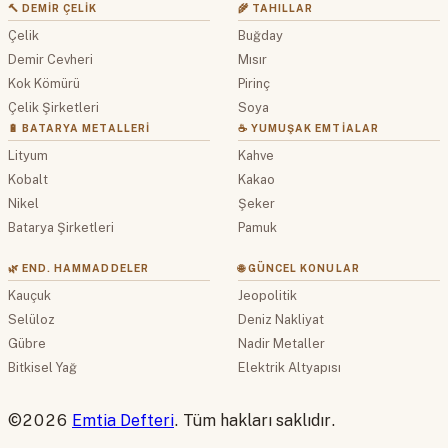
🔨 DEMIR ÇELIK
🌾 TAHILLAR
Çelik
Buğday
Demir Cevheri
Mısır
Kok Kömürü
Pirinç
Çelik Şirketleri
Soya
🔋 BATARYA METALLERI
☕ YUMUŞAK EMTIALAR
Lityum
Kahve
Kobalt
Kakao
Nikel
Şeker
Batarya Şirketleri
Pamuk
🌿 END. HAMMADDELER
🌐 GÜNCEL KONULAR
Kauçuk
Jeopolitik
Selüloz
Deniz Nakliyat
Gübre
Nadir Metaller
Bitkisel Yağ
Elektrik Altyapısı
©2026
Emtia Defteri
. Tüm hakları saklıdır.