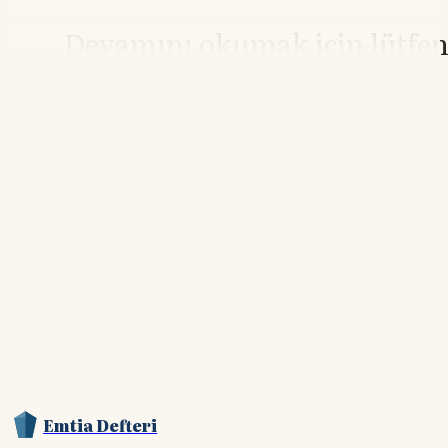
Devamını okumak için lütfe
giriş yapın
Hesabınız yoksa lütfen abone olun.
Hemen Abone Ol
Hesabınız var mı?
Giriş
Emtia Defteri