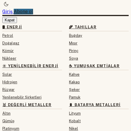
Giriş
Abone ol
Kapat
🛢 ENERJI
🌾 TAHILLAR
Petrol
Buğday
Doğalgaz
Mısır
Kömür
Pirinç
Nükleer
Soya
☀️ YENILENEBILIR ENERJI
☕ YUMUŞAK EMTIALAR
Solar
Kahve
Hidrojen
Kakao
Rüzgar
Şeker
Yenilenebilir Şirketleri
Pamuk
🥇 DEĞERLI METALLER
🔋 BATARYA METALLERI
Altın
Lityum
Gümüş
Kobalt
Platinyum
Nikel