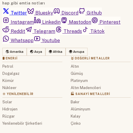
hap gibi emtia notları
Twitter
Bluesky
Discord
Github
Instagram
Linkedin
Mastodon
Pinterest
Reddit
Telegram
Threads
Tiktok
Whatsapp
Youtube
🌎 Amerika
🌏 Asya
🌍 Afrika
🌍 Avrupa
🛢 ENERJI
🥇 DEĞERLI METALLER
Petrol
Altın
Doğalgaz
Gümüş
Kömür
Platinyum
Nükleer
Altın Madencileri
☀️ YENILENEBILIR
🏭 SANAYI METALLERI
Solar
Bakır
Hidrojen
Alüminyum
Rüzgar
Kalay
Yenilenebilir Şirketleri
Çinko