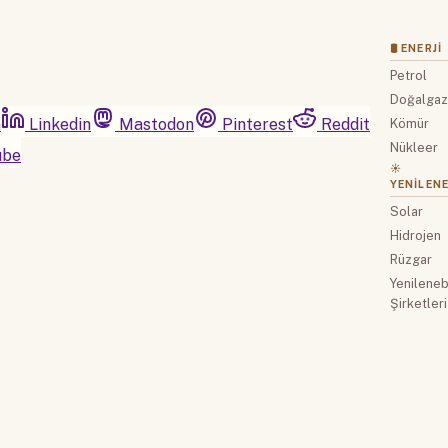
🛢 ENERJI
Petrol
Doğalga
m
Linkedin
Mastodon
Pinterest
Reddit
Kömür
Nükleer
ube
☀️
YENILENE
Solar
Hidrojen
Rüzgar
Yenilenebi
Şirketleri