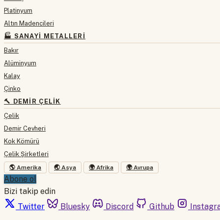
Platinyum
Altın Madencileri
🏭 SANAYI METALLERI
Bakır
Alüminyum
Kalay
Çinko
🔨 DEMIR ÇELIK
Çelik
Demir Cevheri
Kok Kömürü
Çelik Şirketleri
🌎 Amerika
🌏 Asya
🌍 Afrika
🌍 Avrupa
Abone ol
Bizi takip edin
Twitter
Bluesky
Discord
Github
Instagr