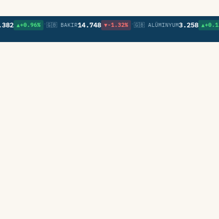
•
•
•
14.748
3.258
▲+0.96%
🇬🇧 BAKIR
▼-1.32%
🇬🇧 ALÜMINYUM
▲+0.13%
