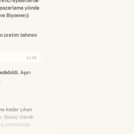
etici eyaletlerde
 pazarlama yılında
ve Biyoenerji
in üretim tahmini
11.25
debildi. Aşırı
.
ne kadar çıkan
tı. Sonuç olarak
ş yetersizliği