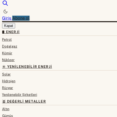
Giriş
Abone ol
Kapat
🛢 ENERJI
Petrol
Doğalgaz
Kömür
Nükleer
☀️ YENILENEBILIR ENERJI
Solar
Hidrojen
Rüzgar
Yenilenebilir Şirketleri
🥇 DEĞERLI METALLER
Altın
Gümüş