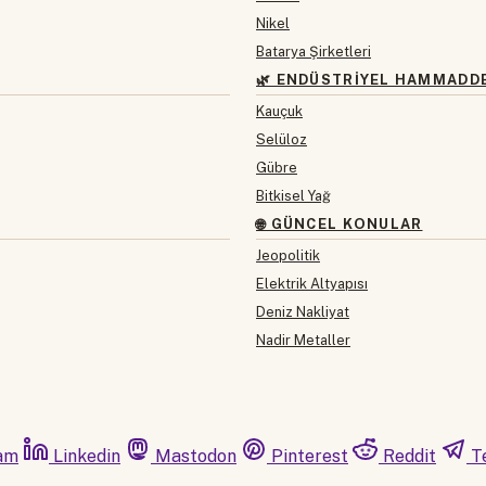
Nikel
Batarya Şirketleri
🌿 ENDÜSTRIYEL HAMMADD
Kauçuk
Selüloz
Gübre
Bitkisel Yağ
🌐 GÜNCEL KONULAR
Jeopolitik
Elektrik Altyapısı
Deniz Nakliyat
Nadir Metaller
am
Linkedin
Mastodon
Pinterest
Reddit
T