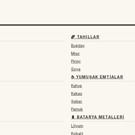
🌾 TAHILLAR
Buğday
Mısır
Pirinç
Soya
☕ YUMUŞAK EMTIALAR
Kahve
Kakao
Şeker
Pamuk
🔋 BATARYA METALLERI
Lityum
Kobalt