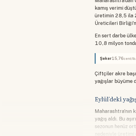
Maharashtra'dan U
kamış verimi düşt
üretimin 28,5 ila 
Üreticileri Birliğ
En sert darbe ülke
10,8 milyon tonda
Şeker
15,76
cent/lb
Çiftçiler akre baş
yağışlar büyüme d
Eylül'deki yağı
Maharashtra'nın k
yağış aldı. Bu aşı
sezonun henüz ort
nedeniyle üretimi