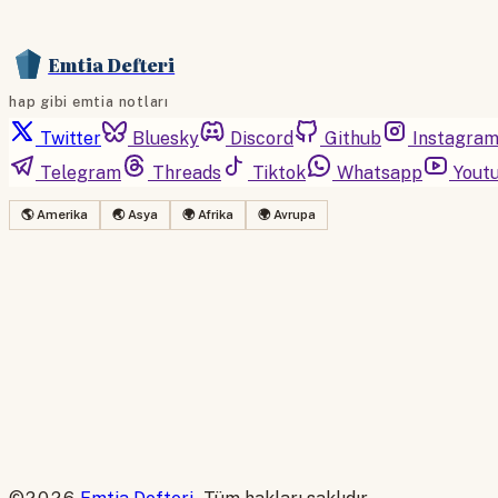
Emtia Defteri
hap gibi emtia notları
Twitter
Bluesky
Discord
Github
Instagra
Telegram
Threads
Tiktok
Whatsapp
Yout
🌎 Amerika
🌏 Asya
🌍 Afrika
🌍 Avrupa