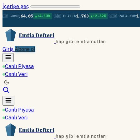
İçeriğe geç
•
•
64,05
1.763
1.382
 GÜMÜŞ
▲+4.13%
🇬🇧 PLATIN
▲+2.32%
🇬🇧 PALADYUM
Emtia Defteri
hap gibi emtia notları
Giriş
Abone ol
Canlı Piyasa
Canlı Veri
Canlı Piyasa
Canlı Veri
Emtia Defteri
hap gibi emtia notları