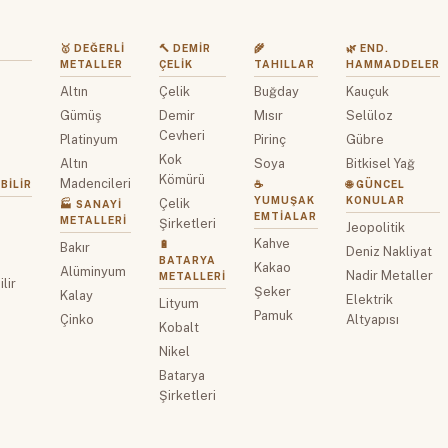
🥇 DEĞERLI
🔨 DEMIR
🌾
🌿 END.
METALLER
ÇELIK
TAHILLAR
HAMMADDELER
Altın
Çelik
Buğday
Kauçuk
z
Gümüş
Demir
Mısır
Selüloz
Cevheri
Platinyum
Pirinç
Gübre
Kok
Altın
Soya
Bitkisel Yağ
Kömürü
Madencileri
BILIR
☕
🌐 GÜNCEL
YUMUŞAK
KONULAR
Çelik
🏭 SANAYI
EMTIALAR
METALLERI
Şirketleri
Jeopolitik
Kahve
🔋
Bakır
Deniz Nakliyat
BATARYA
Kakao
Alüminyum
Nadir Metaller
METALLERI
lir
Şeker
Kalay
Elektrik
Lityum
Pamuk
Çinko
Altyapısı
Kobalt
Nikel
Batarya
Şirketleri