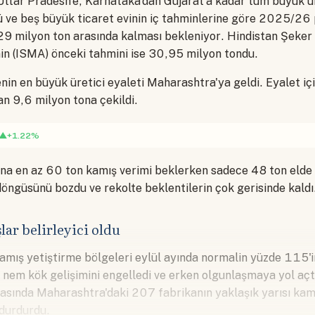
ttar Pradesh'e, Karnataka'dan Gujarat'a kadar tüm büyük ür
ü ve beş büyük ticaret evinin iç tahminlerine göre 2025/26
29 milyon ton arasında kalması bekleniyor. Hindistan Şeker 
i'nin (ISMA) önceki tahmini ise 30,95 milyon tondu.
nin en büyük üretici eyaleti Maharashtra'ya geldi. Eyalet iç
n 9,6 milyon tona çekildi.
▲+1.22%
ına en az 60 ton kamış verimi beklerken sadece 48 ton elde e
öngüsünü bozdu ve rekolte beklentilerin çok gerisinde kaldı
şlar belirleyici oldu
amış yetiştirme bölgeleri eylül ayında normalin yüzde 115'i
rı nem kök gelişimini engelledi ve erken olgunlaşmaya yol aç
asında Maharashtra'daki 207 fabrikanın yaklaşık yarısı kamı
 durdurdu.