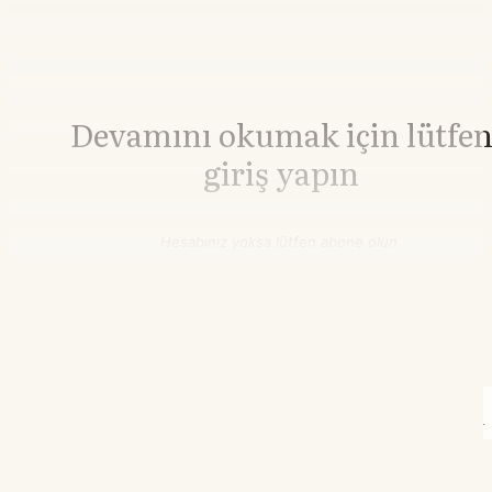
Devamını okumak için lütfe
giriş yapın
Hesabınız yoksa lütfen abone olun.
Hemen Abone Ol
Hesabınız var mı?
Giriş
İnşaat Demiri
3.009,00
▲+0.10%
HRC Çelik
3.243,00
▲+0.65%
11.04