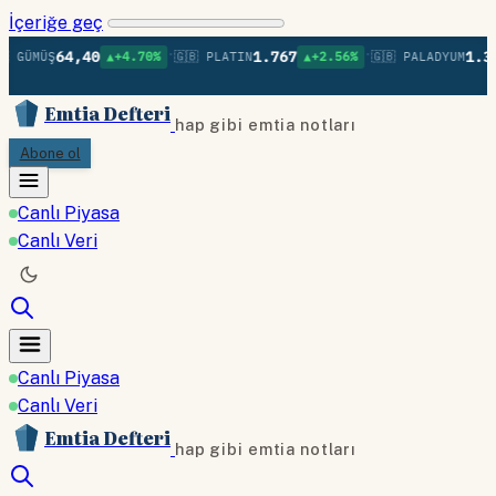
İçeriğe geç
•
•
64,40
1.767
1.38
 GÜMÜŞ
▲+4.70%
🇬🇧 PLATIN
▲+2.56%
🇬🇧 PALADYUM
Emtia Defteri
hap gibi emtia notları
Abone ol
Canlı Piyasa
Canlı Veri
Canlı Piyasa
Canlı Veri
Emtia Defteri
hap gibi emtia notları