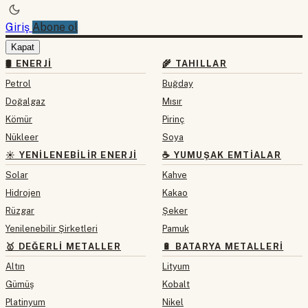
Giriş
Abone ol
Kapat
🛢 ENERJI
🌾 TAHILLAR
Petrol
Buğday
Doğalgaz
Mısır
Kömür
Pirinç
Nükleer
Soya
☀️ YENILENEBILIR ENERJI
☕ YUMUŞAK EMTIALAR
Solar
Kahve
Hidrojen
Kakao
Rüzgar
Şeker
Yenilenebilir Şirketleri
Pamuk
🥇 DEĞERLI METALLER
🔋 BATARYA METALLERI
Altın
Lityum
Gümüş
Kobalt
Platinyum
Nikel