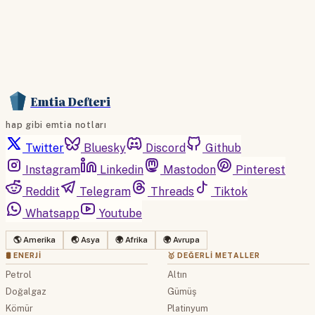
Emtia Defteri
hap gibi emtia notları
Twitter
Bluesky
Discord
Github
Instagram
Linkedin
Mastodon
Pinterest
Reddit
Telegram
Threads
Tiktok
Whatsapp
Youtube
🌎 Amerika
🌏 Asya
🌍 Afrika
🌍 Avrupa
🛢 ENERJI
🥇 DEĞERLI METALLER
Petrol
Altın
Doğalgaz
Gümüş
Kömür
Platinyum