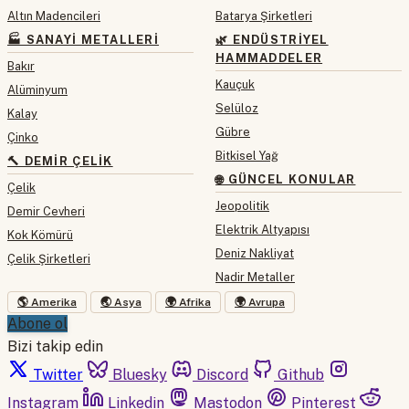
Altın Madencileri
Batarya Şirketleri
🏭 SANAYI METALLERI
🌿 ENDÜSTRIYEL
HAMMADDELER
Bakır
Kauçuk
Alüminyum
Selüloz
Kalay
Gübre
Çinko
Bitkisel Yağ
🔨 DEMIR ÇELIK
🌐 GÜNCEL KONULAR
Çelik
Jeopolitik
Demir Cevheri
Elektrik Altyapısı
Kok Kömürü
Deniz Nakliyat
Çelik Şirketleri
Nadir Metaller
🌎 Amerika
🌏 Asya
🌍 Afrika
🌍 Avrupa
Abone ol
Bizi takip edin
Twitter
Bluesky
Discord
Github
Instagram
Linkedin
Mastodon
Pinterest