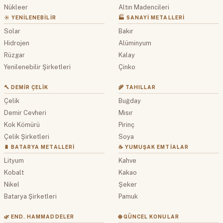
Nükleer
Altın Madencileri
☀️ YENILENEBILIR
🏭 SANAYI METALLERI
Solar
Bakır
Hidrojen
Alüminyum
Rüzgar
Kalay
Yenilenebilir Şirketleri
Çinko
🔨 DEMIR ÇELIK
🌾 TAHILLAR
Çelik
Buğday
Demir Cevheri
Mısır
Kok Kömürü
Pirinç
Çelik Şirketleri
Soya
🔋 BATARYA METALLERI
☕ YUMUŞAK EMTIALAR
Lityum
Kahve
Kobalt
Kakao
Nikel
Şeker
Batarya Şirketleri
Pamuk
🌿 END. HAMMADDELER
🌐 GÜNCEL KONULAR