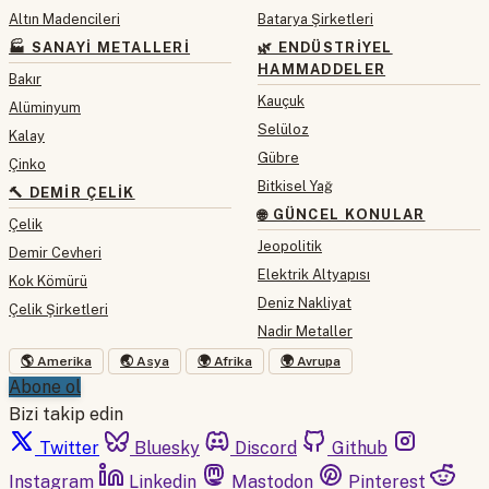
Altın Madencileri
Batarya Şirketleri
🏭 SANAYI METALLERI
🌿 ENDÜSTRIYEL
HAMMADDELER
Bakır
Kauçuk
Alüminyum
Selüloz
Kalay
Gübre
Çinko
Bitkisel Yağ
🔨 DEMIR ÇELIK
🌐 GÜNCEL KONULAR
Çelik
Jeopolitik
Demir Cevheri
Elektrik Altyapısı
Kok Kömürü
Deniz Nakliyat
Çelik Şirketleri
Nadir Metaller
🌎 Amerika
🌏 Asya
🌍 Afrika
🌍 Avrupa
Abone ol
Bizi takip edin
Twitter
Bluesky
Discord
Github
Instagram
Linkedin
Mastodon
Pinterest