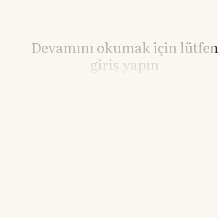
Devamını okumak için lütfe
giriş yapın
Hesabınız yoksa lütfen abone olun.
Hemen Abone Ol
Hesabınız var mı?
Giriş