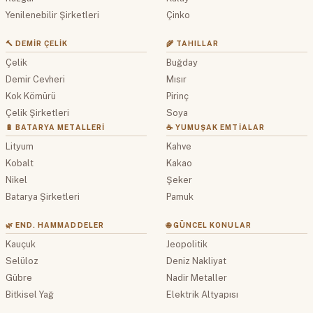
Yenilenebilir Şirketleri
Çinko
🔨 DEMIR ÇELIK
🌾 TAHILLAR
Çelik
Buğday
Demir Cevheri
Mısır
Kok Kömürü
Pirinç
Çelik Şirketleri
Soya
🔋 BATARYA METALLERI
☕ YUMUŞAK EMTIALAR
Lityum
Kahve
Kobalt
Kakao
Nikel
Şeker
Batarya Şirketleri
Pamuk
🌿 END. HAMMADDELER
🌐 GÜNCEL KONULAR
Kauçuk
Jeopolitik
Selüloz
Deniz Nakliyat
Gübre
Nadir Metaller
Bitkisel Yağ
Elektrik Altyapısı