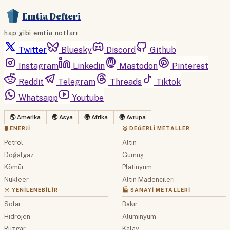
Emtia Defteri
hap gibi emtia notları
Twitter
Bluesky
Discord
Github
Instagram
Linkedin
Mastodon
Pinterest
Reddit
Telegram
Threads
Tiktok
Whatsapp
Youtube
🌎 Amerika
🌏 Asya
🌍 Afrika
🌍 Avrupa
🛢 ENERJI
🥇 DEĞERLI METALLER
Petrol
Altın
Doğalgaz
Gümüş
Kömür
Platinyum
Nükleer
Altın Madencileri
☀️ YENILENEBILIR
🏭 SANAYI METALLERI
Solar
Bakır
Hidrojen
Alüminyum
Rüzgar
Kalay