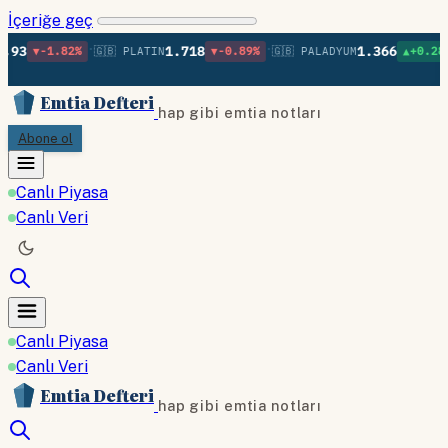
İçeriğe geç
•
•
93
1.718
1.366
▼-1.82%
🇬🇧 PLATIN
▼-0.89%
🇬🇧 PALADYUM
▲+0.28%
Emtia Defteri
hap gibi emtia notları
Abone ol
Canlı Piyasa
Canlı Veri
Canlı Piyasa
Canlı Veri
Emtia Defteri
hap gibi emtia notları