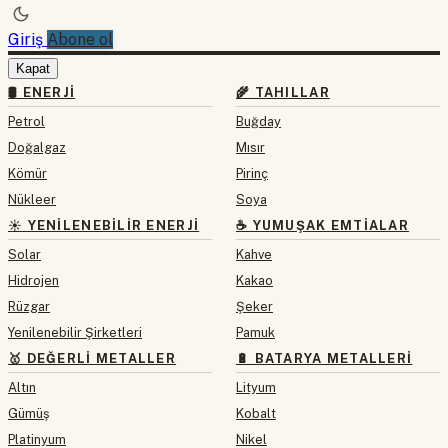
Giriş
Abone ol
Kapat
🛢 ENERJI
🌾 TAHILLAR
Petrol
Buğday
Doğalgaz
Mısır
Kömür
Pirinç
Nükleer
Soya
☀️ YENILENEBILIR ENERJI
☕ YUMUŞAK EMTIALAR
Solar
Kahve
Hidrojen
Kakao
Rüzgar
Şeker
Yenilenebilir Şirketleri
Pamuk
🥇 DEĞERLI METALLER
🔋 BATARYA METALLERI
Altın
Lityum
Gümüş
Kobalt
Platinyum
Nikel