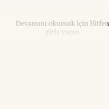
Devamını okumak için lütfe
giriş yapın
Hesabınız yoksa lütfen abone olun.
Hemen Abone Ol
Hesabınız var mı?
Giriş