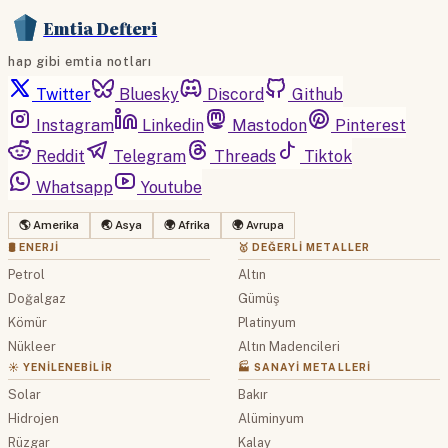
Emtia Defteri
hap gibi emtia notları
Twitter
Bluesky
Discord
Github
Instagram
Linkedin
Mastodon
Pinterest
Reddit
Telegram
Threads
Tiktok
Whatsapp
Youtube
🌎 Amerika
🌏 Asya
🌍 Afrika
🌍 Avrupa
🛢 ENERJI
🥇 DEĞERLI METALLER
Petrol
Altın
Doğalgaz
Gümüş
Kömür
Platinyum
Nükleer
Altın Madencileri
☀️ YENILENEBILIR
🏭 SANAYI METALLERI
Solar
Bakır
Hidrojen
Alüminyum
Rüzgar
Kalay