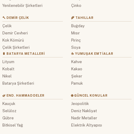
Yenilenebilir Şirketleri
Çinko
🔨 DEMIR ÇELIK
🌾 TAHILLAR
Çelik
Buğday
Demir Cevheri
Mısır
Kok Kömürü
Pirinç
Çelik Şirketleri
Soya
🔋 BATARYA METALLERI
☕ YUMUŞAK EMTIALAR
Lityum
Kahve
Kobalt
Kakao
Nikel
Şeker
Batarya Şirketleri
Pamuk
🌿 END. HAMMADDELER
🌐 GÜNCEL KONULAR
Kauçuk
Jeopolitik
Selüloz
Deniz Nakliyat
Gübre
Nadir Metaller
Bitkisel Yağ
Elektrik Altyapısı