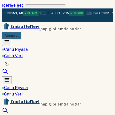
İçeriğe geç
•
•
63,60
1.736
1.37
 GÜMÜŞ
▲+3.40%
🇬🇧 PLATIN
▲+0.78%
🇬🇧 PALADYUM
Emtia Defteri
hap gibi emtia notları
Abone ol
Canlı Piyasa
Canlı Veri
Canlı Piyasa
Canlı Veri
Emtia Defteri
hap gibi emtia notları