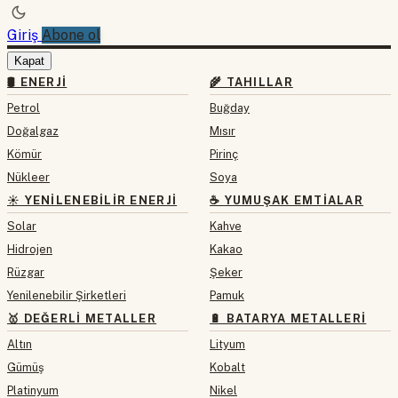
Giriş
Abone ol
Kapat
🛢 ENERJI
🌾 TAHILLAR
Petrol
Buğday
Doğalgaz
Mısır
Kömür
Pirinç
Nükleer
Soya
☀️ YENILENEBILIR ENERJI
☕ YUMUŞAK EMTIALAR
Solar
Kahve
Hidrojen
Kakao
Rüzgar
Şeker
Yenilenebilir Şirketleri
Pamuk
🥇 DEĞERLI METALLER
🔋 BATARYA METALLERI
Altın
Lityum
Gümüş
Kobalt
Platinyum
Nikel