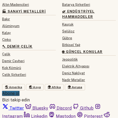
Altın Madencileri
Batarya Şirketleri
🏭 SANAYI METALLERI
🌿 ENDÜSTRIYEL
HAMMADDELER
Bakır
Kauçuk
Alüminyum
Selüloz
Kalay
Gübre
Çinko
Bitkisel Yağ
🔨 DEMIR ÇELIK
🌐 GÜNCEL KONULAR
Çelik
Jeopolitik
Demir Cevheri
Elektrik Altyapısı
Kok Kömürü
Deniz Nakliyat
Çelik Şirketleri
Nadir Metaller
🌎 Amerika
🌏 Asya
🌍 Afrika
🌍 Avrupa
Abone ol
Bizi takip edin
Twitter
Bluesky
Discord
Github
Instagram
Linkedin
Mastodon
Pinterest