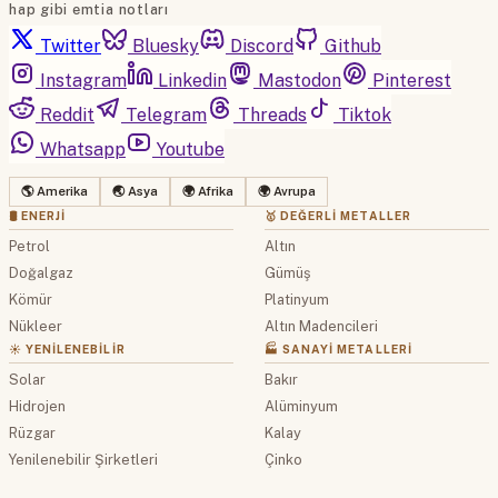
hap gibi emtia notları
Twitter
Bluesky
Discord
Github
Instagram
Linkedin
Mastodon
Pinterest
Reddit
Telegram
Threads
Tiktok
Whatsapp
Youtube
🌎 Amerika
🌏 Asya
🌍 Afrika
🌍 Avrupa
🛢 ENERJI
🥇 DEĞERLI METALLER
Petrol
Altın
Doğalgaz
Gümüş
Kömür
Platinyum
Nükleer
Altın Madencileri
☀️ YENILENEBILIR
🏭 SANAYI METALLERI
Solar
Bakır
Hidrojen
Alüminyum
Rüzgar
Kalay
Yenilenebilir Şirketleri
Çinko