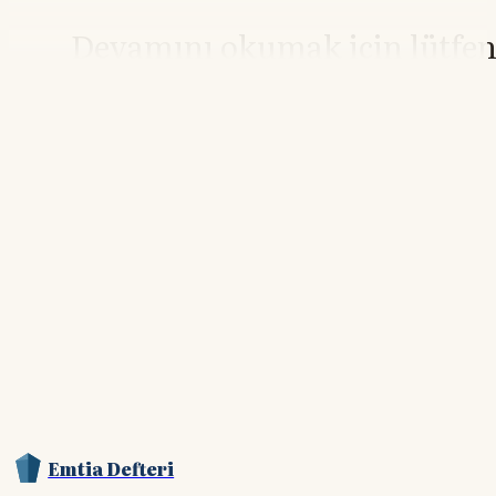
Devamını okumak için lütfe
giriş yapın
Hesabınız yoksa lütfen abone olun.
Hemen Abone Ol
Hesabınız var mı?
Giriş
Emtia Defteri