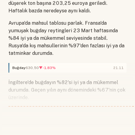
düşerek ton başına 203,25 euroya geriledi.
Haftalık bazda neredeyse aynı kaldı.
Avrupa'da mahsul tablosu parlak. Fransa'da
yumuşak buğday reytingleri 23 Mart haftasında
%84 iyi ya da mükemmel seviyesinde stabil.
Rusya'da kış mahsullerinin %97'den fazlası iyi ya da
tatminkar durumda.
Buğday
630,50
▼-1.83%
21.11
İngiltere'de buğdayın %82'si iyi ya da mükemmel
durumda. Geçen yılın aynı dönemindeki %67'nin çok
üzerinde.