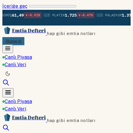
İçeriğe geç
•
•
61,49
1.725
1.370
GÜMÜŞ
▼-0.92%
🇬🇧 PLATIN
▼-0.47%
🇬🇧 PALADYUM
Emtia Defteri
hap gibi emtia notları
Abone ol
Canlı Piyasa
Canlı Veri
Canlı Piyasa
Canlı Veri
Emtia Defteri
hap gibi emtia notları