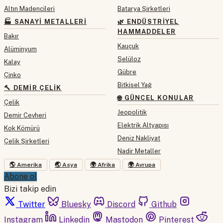
Altın Madencileri
Batarya Şirketleri
🏭 SANAYI METALLERI
🌿 ENDÜSTRIYEL
HAMMADDELER
Bakır
Kauçuk
Alüminyum
Selüloz
Kalay
Gübre
Çinko
Bitkisel Yağ
🔨 DEMIR ÇELIK
🌐 GÜNCEL KONULAR
Çelik
Jeopolitik
Demir Cevheri
Elektrik Altyapısı
Kok Kömürü
Deniz Nakliyat
Çelik Şirketleri
Nadir Metaller
🌎 Amerika
🌏 Asya
🌍 Afrika
🌍 Avrupa
Abone ol
Bizi takip edin
Twitter
Bluesky
Discord
Github
Instagram
Linkedin
Mastodon
Pinterest