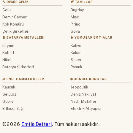
🔨 DEMIR ÇELIK
🌾 TAHILLAR
Çelik
Buğday
Demir Cevheri
Mısır
Kok Kömürü
Pirinç
Çelik Şirketleri
Soya
🔋 BATARYA METALLERI
☕ YUMUŞAK EMTIALAR
Lityum
Kahve
Kobalt
Kakao
Nikel
Şeker
Batarya Şirketleri
Pamuk
🌿 END. HAMMADDELER
🌐 GÜNCEL KONULAR
Kauçuk
Jeopolitik
Selüloz
Deniz Nakliyat
Gübre
Nadir Metaller
Bitkisel Yağ
Elektrik Altyapısı
©2026
Emtia Defteri
. Tüm hakları saklıdır.