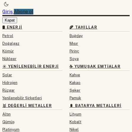
Giriş
Abone ol
Kapat
🛢 ENERJI
🌾 TAHILLAR
Petrol
Buğday
Doğalgaz
Mısır
Kömür
Pirinç
Nükleer
Soya
☀️ YENILENEBILIR ENERJI
☕ YUMUŞAK EMTIALAR
Solar
Kahve
Hidrojen
Kakao
Rüzgar
Şeker
Yenilenebilir Şirketleri
Pamuk
🥇 DEĞERLI METALLER
🔋 BATARYA METALLERI
Altın
Lityum
Gümüş
Kobalt
Platinyum
Nikel