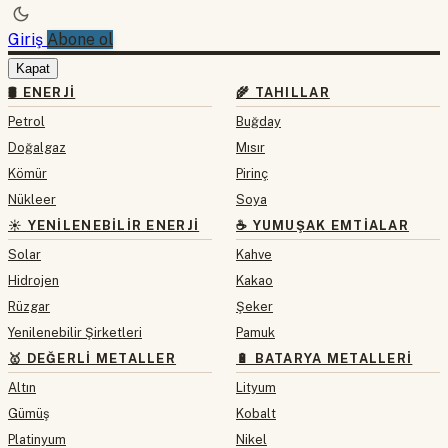
Giriş
Abone ol
Kapat
🛢 ENERJI
🌾 TAHILLAR
Petrol
Buğday
Doğalgaz
Mısır
Kömür
Pirinç
Nükleer
Soya
☀️ YENILENEBILIR ENERJI
☕ YUMUŞAK EMTIALAR
Solar
Kahve
Hidrojen
Kakao
Rüzgar
Şeker
Yenilenebilir Şirketleri
Pamuk
🥇 DEĞERLI METALLER
🔋 BATARYA METALLERI
Altın
Lityum
Gümüş
Kobalt
Platinyum
Nikel