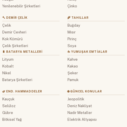
Yenilenebilir Şirketleri
Çinko
🔨 DEMIR ÇELIK
🌾 TAHILLAR
Çelik
Buğday
Demir Cevheri
Mısır
Kok Kömürü
Pirinç
Çelik Şirketleri
Soya
🔋 BATARYA METALLERI
☕ YUMUŞAK EMTIALAR
Lityum
Kahve
Kobalt
Kakao
Nikel
Şeker
Batarya Şirketleri
Pamuk
🌿 END. HAMMADDELER
🌐 GÜNCEL KONULAR
Kauçuk
Jeopolitik
Selüloz
Deniz Nakliyat
Gübre
Nadir Metaller
Bitkisel Yağ
Elektrik Altyapısı