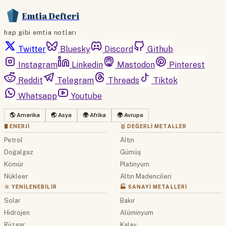
Emtia Defteri
hap gibi emtia notları
Twitter
Bluesky
Discord
Github
Instagram
Linkedin
Mastodon
Pinterest
Reddit
Telegram
Threads
Tiktok
Whatsapp
Youtube
🌎 Amerika
🌏 Asya
🌍 Afrika
🌍 Avrupa
🛢 ENERJI
🥇 DEĞERLI METALLER
Petrol
Altın
Doğalgaz
Gümüş
Kömür
Platinyum
Nükleer
Altın Madencileri
☀️ YENILENEBILIR
🏭 SANAYI METALLERI
Solar
Bakır
Hidrojen
Alüminyum
Rüzgar
Kalay