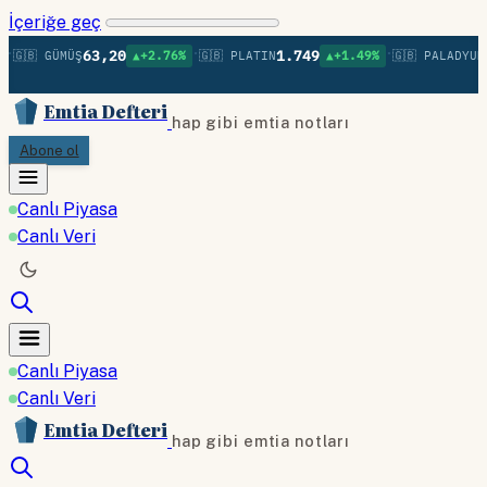
İçeriğe geç
•
•
63,20
1.749
1
🇬🇧 GÜMÜŞ
▲+2.76%
🇬🇧 PLATIN
▲+1.49%
🇬🇧 PALADYUM
Emtia Defteri
hap gibi emtia notları
Abone ol
Canlı Piyasa
Canlı Veri
Canlı Piyasa
Canlı Veri
Emtia Defteri
hap gibi emtia notları