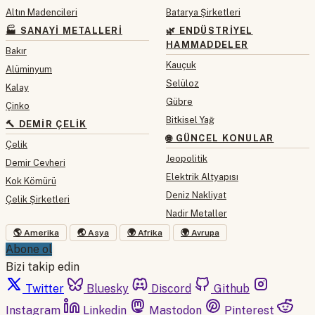
Altın Madencileri
Batarya Şirketleri
🏭 SANAYI METALLERI
🌿 ENDÜSTRIYEL
HAMMADDELER
Bakır
Kauçuk
Alüminyum
Selüloz
Kalay
Gübre
Çinko
Bitkisel Yağ
🔨 DEMIR ÇELIK
🌐 GÜNCEL KONULAR
Çelik
Jeopolitik
Demir Cevheri
Elektrik Altyapısı
Kok Kömürü
Deniz Nakliyat
Çelik Şirketleri
Nadir Metaller
🌎 Amerika
🌏 Asya
🌍 Afrika
🌍 Avrupa
Abone ol
Bizi takip edin
Twitter
Bluesky
Discord
Github
Instagram
Linkedin
Mastodon
Pinterest