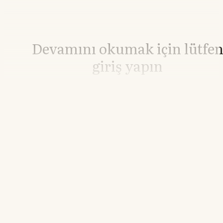
Devamını okumak için lütfe
giriş yapın
Hesabınız yoksa lütfen abone olun.
Hemen Abone Ol
Hesabınız var mı?
Giriş