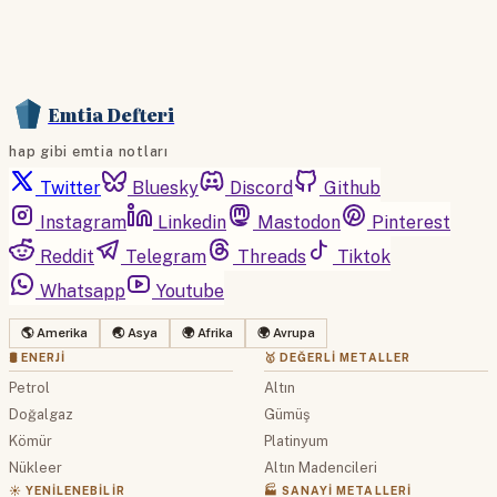
Emtia Defteri
hap gibi emtia notları
Twitter
Bluesky
Discord
Github
Instagram
Linkedin
Mastodon
Pinterest
Reddit
Telegram
Threads
Tiktok
Whatsapp
Youtube
🌎 Amerika
🌏 Asya
🌍 Afrika
🌍 Avrupa
🛢 ENERJI
🥇 DEĞERLI METALLER
Petrol
Altın
Doğalgaz
Gümüş
Kömür
Platinyum
Nükleer
Altın Madencileri
☀️ YENILENEBILIR
🏭 SANAYI METALLERI