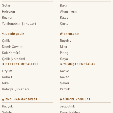
Solar
Bakır
Hidrojen
Alüminyum
Rüzgar
Kalay
Yenilenebilir Şirketleri
Çinko
🔨 DEMIR ÇELIK
🌾 TAHILLAR
Çelik
Buğday
Demir Cevheri
Mısır
Kok Kömürü
Pirinç
Çelik Şirketleri
Soya
🔋 BATARYA METALLERI
☕ YUMUŞAK EMTIALAR
Lityum
Kahve
Kobalt
Kakao
Nikel
Şeker
Batarya Şirketleri
Pamuk
🌿 END. HAMMADDELER
🌐 GÜNCEL KONULAR
Kauçuk
Jeopolitik
Selüloz
Deniz Nakliyat