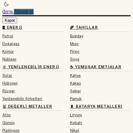
Giriş
Abone ol
Kapat
🛢 ENERJI
🌾 TAHILLAR
Petrol
Buğday
Doğalgaz
Mısır
Kömür
Pirinç
Nükleer
Soya
☀️ YENILENEBILIR ENERJI
☕ YUMUŞAK EMTIALAR
Solar
Kahve
Hidrojen
Kakao
Rüzgar
Şeker
Yenilenebilir Şirketleri
Pamuk
🥇 DEĞERLI METALLER
🔋 BATARYA METALLERI
Altın
Lityum
Gümüş
Kobalt
Platinyum
Nikel