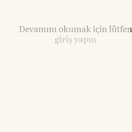
Devamını okumak için lütfe
giriş yapın
Hesabınız yoksa lütfen abone olun.
Hemen Abone Ol
Hesabınız var mı?
Giriş
Bakır
14.916,64
▼-0.19%
09.30