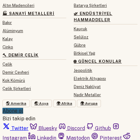
Altın Madencileri
Batarya Şirketleri
🏭 SANAYI METALLERI
🌿 ENDÜSTRIYEL
HAMMADDELER
Bakır
Kauçuk
Alüminyum
Selüloz
Kalay
Gübre
Çinko
Bitkisel Yağ
🔨 DEMIR ÇELIK
🌐 GÜNCEL KONULAR
Çelik
Jeopolitik
Demir Cevheri
Elektrik Altyapısı
Kok Kömürü
Deniz Nakliyat
Çelik Şirketleri
Nadir Metaller
🌎 Amerika
🌏 Asya
🌍 Afrika
🌍 Avrupa
Abone ol
Bizi takip edin
Twitter
Bluesky
Discord
Github
Instagram
Linkedin
Mastodon
Pinterest