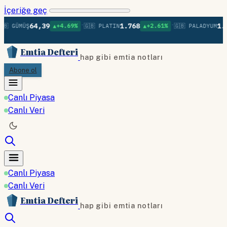
İçeriğe geç
•
•
64,39
1.768
1.39
🇧 GÜMÜŞ
▲+4.69%
🇬🇧 PLATIN
▲+2.61%
🇬🇧 PALADYUM
Emtia Defteri
hap gibi emtia notları
Abone ol
Canlı Piyasa
Canlı Veri
Canlı Piyasa
Canlı Veri
Emtia Defteri
hap gibi emtia notları