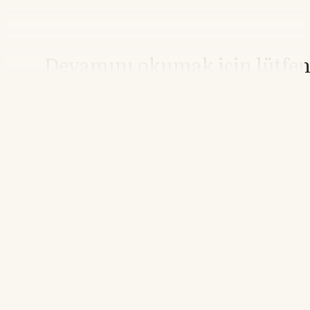
Devamını okumak için lütfe
giriş yapın
Hesabınız yoksa lütfen abone olun.
Hemen Abone Ol
Hesabınız var mı?
Giriş