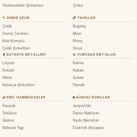
Yenilenebilir Şirketleri
Çinko
🔨 DEMIR ÇELIK
🌾 TAHILLAR
Çelik
Buğday
Demir Cevheri
Mısır
Kok Kömürü
Pirinç
Çelik Şirketleri
Soya
🔋 BATARYA METALLERI
☕ YUMUŞAK EMTIALAR
Lityum
Kahve
Kobalt
Kakao
Nikel
Şeker
Batarya Şirketleri
Pamuk
🌿 END. HAMMADDELER
🌐 GÜNCEL KONULAR
Kauçuk
Jeopolitik
Selüloz
Deniz Nakliyat
Gübre
Nadir Metaller
Bitkisel Yağ
Elektrik Altyapısı