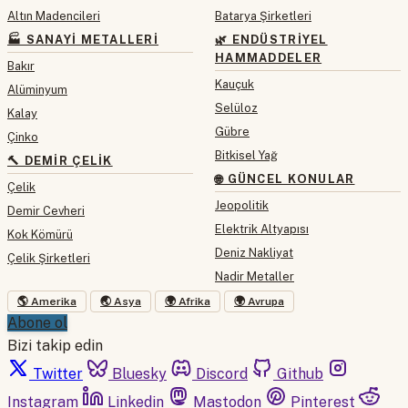
Altın Madencileri
Batarya Şirketleri
🏭 SANAYI METALLERI
🌿 ENDÜSTRIYEL
HAMMADDELER
Bakır
Kauçuk
Alüminyum
Selüloz
Kalay
Gübre
Çinko
Bitkisel Yağ
🔨 DEMIR ÇELIK
🌐 GÜNCEL KONULAR
Çelik
Jeopolitik
Demir Cevheri
Elektrik Altyapısı
Kok Kömürü
Deniz Nakliyat
Çelik Şirketleri
Nadir Metaller
🌎 Amerika
🌏 Asya
🌍 Afrika
🌍 Avrupa
Abone ol
Bizi takip edin
Twitter
Bluesky
Discord
Github
Instagram
Linkedin
Mastodon
Pinterest