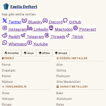
Emtia Defteri
hap gibi emtia notları
Twitter
Bluesky
Discord
Github
Instagram
Linkedin
Mastodon
Pinterest
Reddit
Telegram
Threads
Tiktok
Whatsapp
Youtube
🌎 Amerika
🌏 Asya
🌍 Afrika
🌍 Avrupa
🛢 ENERJI
🥇 DEĞERLI METALLER
Petrol
Altın
Doğalgaz
Gümüş
Kömür
Platinyum
Nükleer
Altın Madencileri
☀️ YENILENEBILIR
🏭 SANAYI METALLERI
Solar
Bakır
Hidrojen
Alüminyum
Rüzgar
Kalay