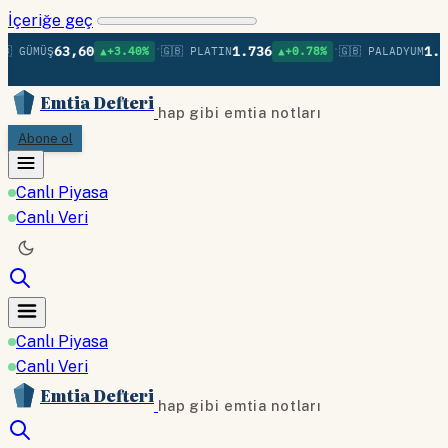
İçeriğe geç
•
•
63,60
1.736
1.37
 GÜMÜŞ
▲+3.40%
🇬🇧 PLATIN
▲+0.78%
🇬🇧 PALADYUM
Emtia Defteri
hap gibi emtia notları
Abone ol
Canlı Piyasa
Canlı Veri
Canlı Piyasa
Canlı Veri
Emtia Defteri
hap gibi emtia notları