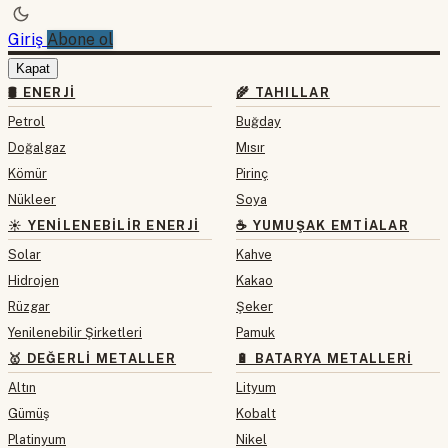
Giriş
Abone ol
Kapat
🛢 ENERJI
🌾 TAHILLAR
Petrol
Buğday
Doğalgaz
Mısır
Kömür
Pirinç
Nükleer
Soya
☀️ YENILENEBILIR ENERJI
☕ YUMUŞAK EMTIALAR
Solar
Kahve
Hidrojen
Kakao
Rüzgar
Şeker
Yenilenebilir Şirketleri
Pamuk
🥇 DEĞERLI METALLER
🔋 BATARYA METALLERI
Altın
Lityum
Gümüş
Kobalt
Platinyum
Nikel