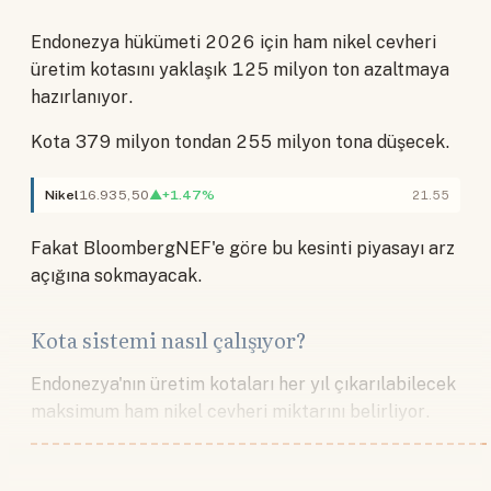
Endonezya hükümeti 2026 için ham nikel cevheri
üretim kotasını yaklaşık 125 milyon ton azaltmaya
hazırlanıyor.
Kota 379 milyon tondan 255 milyon tona düşecek.
Nikel
16.935,50
▲+1.47%
21.55
Fakat BloombergNEF'e göre bu kesinti piyasayı arz
açığına sokmayacak.
Kota sistemi nasıl çalışıyor?
Endonezya'nın üretim kotaları her yıl çıkarılabilecek
maksimum ham nikel cevheri miktarını belirliyor.