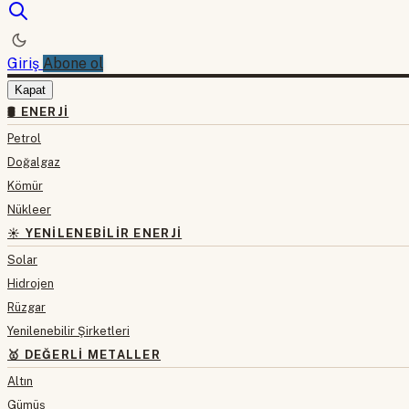
Giriş
Abone ol
Kapat
🛢 ENERJI
Petrol
Doğalgaz
Kömür
Nükleer
☀️ YENILENEBILIR ENERJI
Solar
Hidrojen
Rüzgar
Yenilenebilir Şirketleri
🥇 DEĞERLI METALLER
Altın
Gümüş