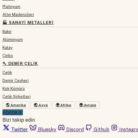
Platinyum
Altın Madencileri
🏭 SANAYI METALLERI
Bakır
Alüminyum
Kalay
Çinko
🔨 DEMIR ÇELIK
Çelik
Demir Cevheri
Kok Kömürü
Çelik Şirketleri
🌎 Amerika
🌏 Asya
🌍 Afrika
🌍 Avrupa
Abone ol
Bizi takip edin
Twitter
Bluesky
Discord
Github
Instagr