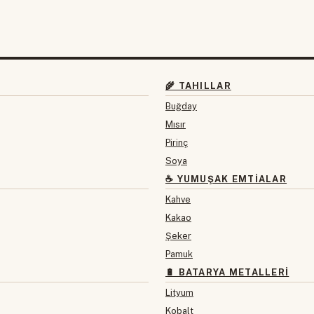
🌾 TAHILLAR
Buğday
Mısır
Pirinç
Soya
☕ YUMUŞAK EMTIALAR
Kahve
Kakao
Şeker
Pamuk
🔋 BATARYA METALLERI
Lityum
Kobalt