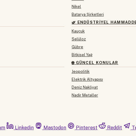
Nikel
Batarya Şirketleri
🌿 ENDÜSTRIYEL HAMMADD
Kauçuk
Selüloz
Gübre
Bitkisel Yağ
🌐 GÜNCEL KONULAR
Jeopolitik
Elektrik Altyapısı
Deniz Nakliyat
Nadir Metaller
am
Linkedin
Mastodon
Pinterest
Reddit
T