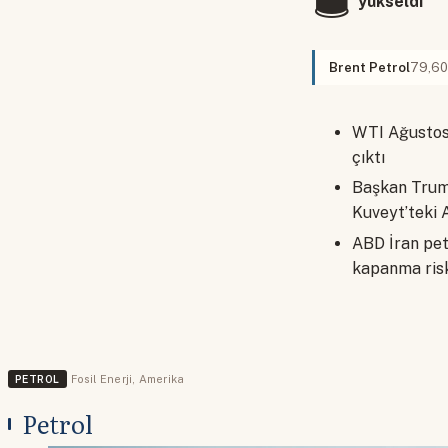
yükseldi
Brent Petrol
79,60
WTI Ağustos 
çıktı
Başkan Trump
Kuveyt’teki A
ABD İran pet
kapanma risk
PETROL
Fosil Enerji
,
Amerika
Petrol