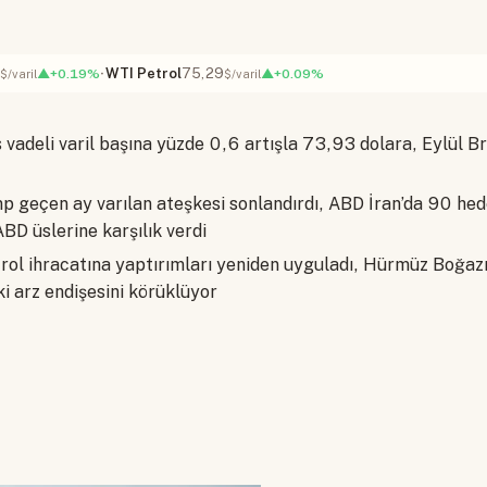
WTI Petrol
75,29
▲+0.19%
▲+0.09%
$/varil
$/varil
vadeli varil başına yüzde 0,6 artışla 73,93 dolara, Eylül B
 geçen ay varılan ateşkesi sonlandırdı, ABD İran’da 90 hede
BD üslerine karşılık verdi
rol ihracatına yaptırımları yeniden uyguladı, Hürmüz Boğazı
i arz endişesini körüklüyor