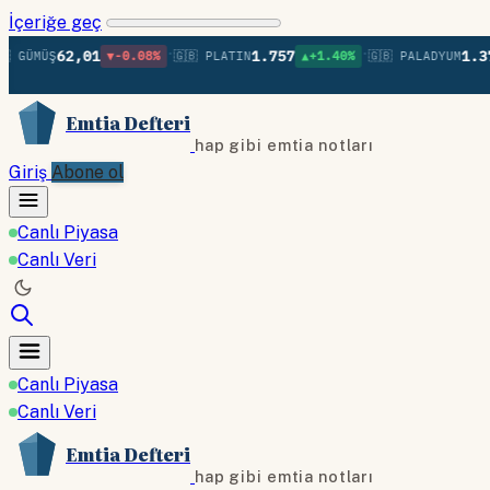
İçeriğe geç
•
•
62,01
1.757
1.372
MÜŞ
▼-0.08%
🇬🇧 PLATIN
▲+1.40%
🇬🇧 PALADYUM
▲+
Emtia Defteri
hap gibi emtia notları
Giriş
Abone ol
Canlı Piyasa
Canlı Veri
Canlı Piyasa
Canlı Veri
Emtia Defteri
hap gibi emtia notları