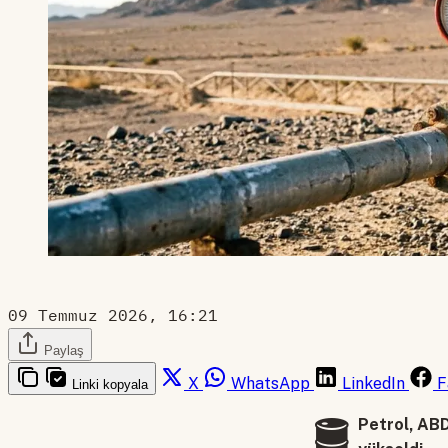
09 Temmuz 2026, 16:21
Paylaş
X
WhatsApp
LinkedIn
F
Linki kopyala
🛢️
Petrol, ABD