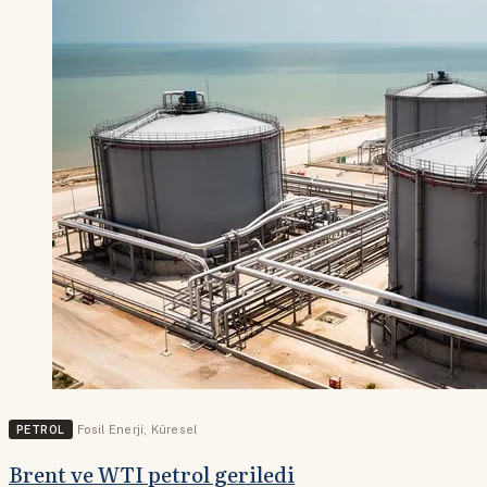
PETROL
Fosil Enerji
,
Küresel
Brent ve WTI petrol geriledi