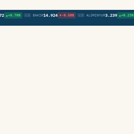
•
•
•
14.924
3.239
0.70%
🇬🇧 BAKIR
▼-0.58%
🇬🇧 ALÜMINYUM
▲+0.23%
🇬🇧