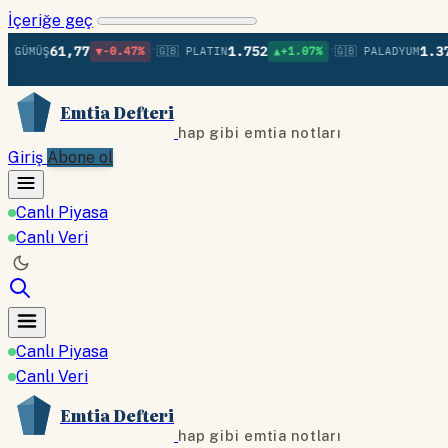
İçeriğe geç
•
•
61,77
1.752
1.370
Ş
▼-0.47%
🇬🇧 PLATIN
▲+1.07%
🇬🇧 PALADYUM
▲+0.
Emtia Defteri
hap gibi emtia notları
Giriş
Abone ol
Canlı Piyasa
Canlı Veri
Canlı Piyasa
Canlı Veri
Emtia Defteri
hap gibi emtia notları