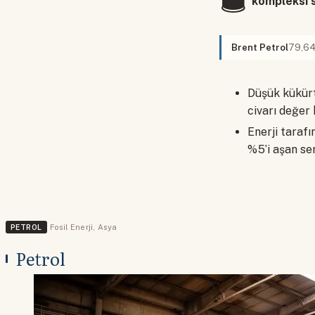
kompleksi s
Brent Petrol
79,6
Düşük kükürt
civarı değer
Enerji taraf
%5’i aşan se
PETROL
Fosil Enerji
,
Asya
Petrol