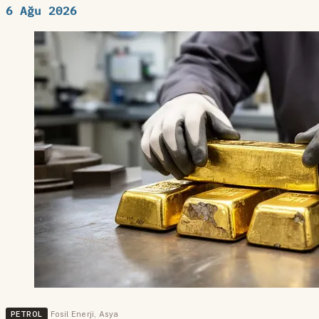
6 Ağu 2026
PETROL
Fosil Enerji
,
Asya