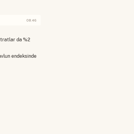
08.46
ntratlar da %2
navlun endeksinde