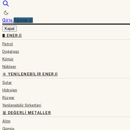
Giriş
Abone ol
Kapat
🛢 ENERJI
Petrol
Doğalgaz
Kömür
Nükleer
☀️ YENILENEBILIR ENERJI
Solar
Hidrojen
Rüzgar
Yenilenebilir Şirketleri
🥇 DEĞERLI METALLER
Altın
Gümüş