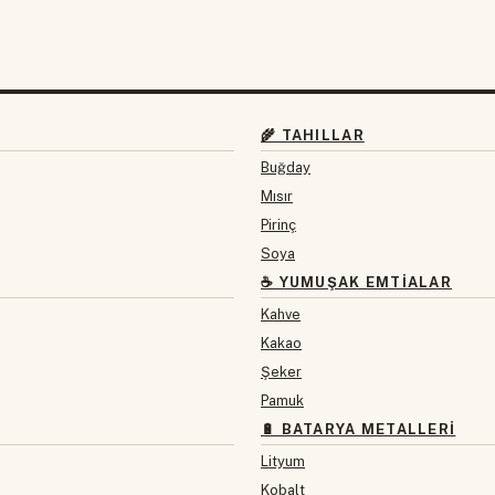
🌾 TAHILLAR
Buğday
Mısır
Pirinç
Soya
☕ YUMUŞAK EMTIALAR
Kahve
Kakao
Şeker
Pamuk
🔋 BATARYA METALLERI
Lityum
Kobalt