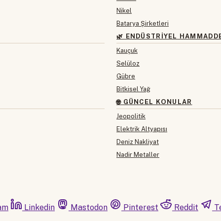
Nikel
Batarya Şirketleri
🌿 ENDÜSTRIYEL HAMMADD
Kauçuk
Selüloz
Gübre
Bitkisel Yağ
🌐 GÜNCEL KONULAR
Jeopolitik
Elektrik Altyapısı
Deniz Nakliyat
Nadir Metaller
am
Linkedin
Mastodon
Pinterest
Reddit
T