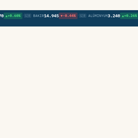
•
•
•
14.945
3.240
60%
🇬🇧 BAKIR
▼-0.44%
🇬🇧 ALÜMINYUM
▲+0.26%
🇬🇧 N