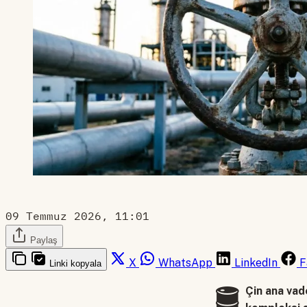
09 Temmuz 2026, 11:01
Paylaş
X
WhatsApp
LinkedIn
F
Linki kopyala
🛢️
Çin ana vad