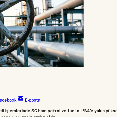
acebook
E-posta
eli işlemlerinde SC ham petrol ve fuel oil %4’e yakın yüksel