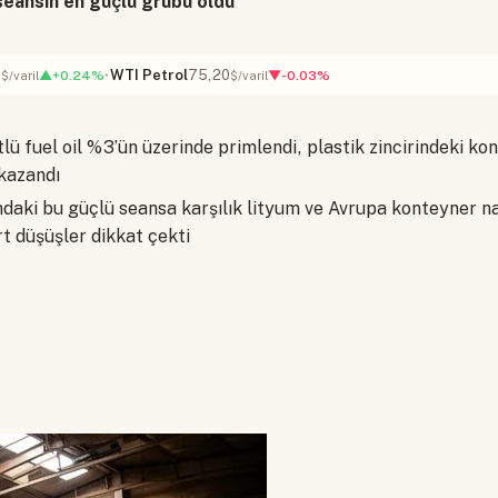
eansın en güçlü grubu oldu
4
WTI Petrol
75,20
▲+0.24%
▼-0.03%
$/varil
$/varil
lü fuel oil %3’ün üzerinde primlendi, plastik zincirindeki ko
 kazandı
ındaki bu güçlü seansa karşılık lityum ve Avrupa konteyner 
rt düşüşler dikkat çekti