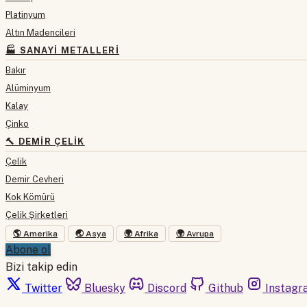
Platinyum
Altın Madencileri
🏭 SANAYI METALLERI
Bakır
Alüminyum
Kalay
Çinko
🔨 DEMIR ÇELIK
Çelik
Demir Cevheri
Kok Kömürü
Çelik Şirketleri
🌎 Amerika
🌏 Asya
🌍 Afrika
🌍 Avrupa
Abone ol
Bizi takip edin
Twitter
Bluesky
Discord
Github
Instagr