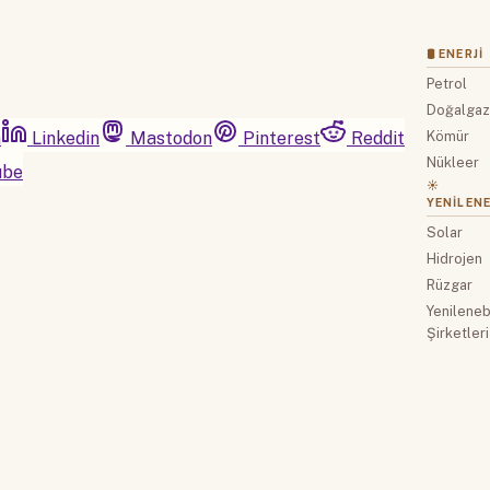
🛢 ENERJI
Petrol
Doğalga
m
Linkedin
Mastodon
Pinterest
Reddit
Kömür
Nükleer
ube
☀️
YENILENE
Solar
Hidrojen
Rüzgar
Yenilenebi
Şirketleri