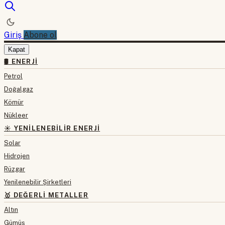
Giriş
Abone ol
Kapat
🛢 ENERJI
Petrol
Doğalgaz
Kömür
Nükleer
☀️ YENILENEBILIR ENERJI
Solar
Hidrojen
Rüzgar
Yenilenebilir Şirketleri
🥇 DEĞERLI METALLER
Altın
Gümüş