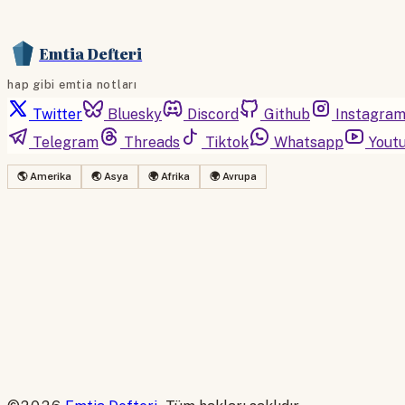
Emtia Defteri
hap gibi emtia notları
Twitter
Bluesky
Discord
Github
Instagra
Telegram
Threads
Tiktok
Whatsapp
Yout
🌎 Amerika
🌏 Asya
🌍 Afrika
🌍 Avrupa