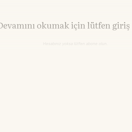
Devamını okumak için lütfen giriş
Hesabınız yoksa lütfen abone olun.
Hemen Abone Ol
Hesabınız var mı?
Giriş
Nikel
16.690,50
▼-2.52%
$/ton
03.15