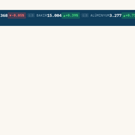
•
•
•
15.004
3.277
▼-0.05%
🇬🇧 BAKIR
▲+0.39%
🇬🇧 ALÜMINYUM
▲+0.71%
