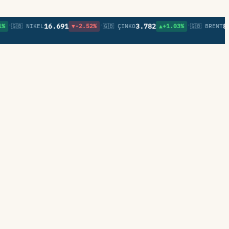
•
•
16.691
3.782
83,26
🇧 NIKEL
▼-2.52%
🇬🇧 ÇINKO
▲+1.03%
🇬🇧 BRENT