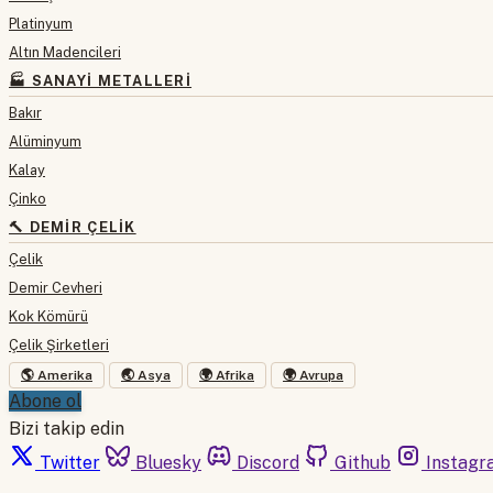
Platinyum
Altın Madencileri
🏭 SANAYI METALLERI
Bakır
Alüminyum
Kalay
Çinko
🔨 DEMIR ÇELIK
Çelik
Demir Cevheri
Kok Kömürü
Çelik Şirketleri
🌎 Amerika
🌏 Asya
🌍 Afrika
🌍 Avrupa
Abone ol
Bizi takip edin
Twitter
Bluesky
Discord
Github
Instagr