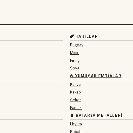
🌾 TAHILLAR
Buğday
Mısır
Pirinç
Soya
☕ YUMUŞAK EMTIALAR
Kahve
Kakao
Şeker
Pamuk
🔋 BATARYA METALLERI
Lityum
Kobalt