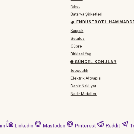
Nikel
Batarya Şirketleri
🌿 ENDÜSTRIYEL HAMMADD
Kauçuk
Selüloz
Gübre
Bitkisel Yağ
🌐 GÜNCEL KONULAR
Jeopolitik
Elektrik Altyapısı
Deniz Nakliyat
Nadir Metaller
am
Linkedin
Mastodon
Pinterest
Reddit
T