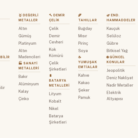
🥇 DEĞERLI
🔨 DEMIR
🌾
🌿 END.
METALLER
ÇELIK
TAHILLAR
HAMMADDELER
Altın
Çelik
Buğday
Kauçuk
z
Gümüş
Demir
Mısır
Selüloz
Cevheri
Platinyum
Pirinç
Gübre
Kok
Altın
Soya
Bitkisel Yağ
Kömürü
Madencileri
BILIR
☕
🌐 GÜNCEL
YUMUŞAK
KONULAR
Çelik
🏭 SANAYI
EMTIALAR
METALLERI
Şirketleri
Jeopolitik
Kahve
🔋
Bakır
Deniz Nakliyat
BATARYA
Kakao
Alüminyum
Nadir Metaller
METALLERI
lir
Şeker
Kalay
Elektrik
Lityum
Pamuk
Çinko
Altyapısı
Kobalt
Nikel
Batarya
Şirketleri