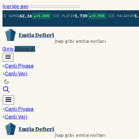
İçeriğe geç
•
•
62,16
1.739
1.368
GÜMÜŞ
▲+1.06%
🇬🇧 PLATIN
▲+0.96%
🇬🇧 PALADYUM
Emtia Defteri
hap gibi emtia notları
Giriş
Abone ol
Canlı Piyasa
Canlı Veri
Canlı Piyasa
Canlı Veri
Emtia Defteri
hap gibi emtia notları