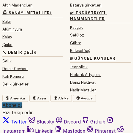
Altın Madencileri
Batarya Şirketleri
🏭 SANAYI METALLERI
🌿 ENDÜSTRIYEL
HAMMADDELER
Bakır
Kauçuk
Alüminyum
Selüloz
Kalay
Gübre
Çinko
Bitkisel Yağ
🔨 DEMIR ÇELIK
🌐 GÜNCEL KONULAR
Çelik
Jeopolitik
Demir Cevheri
Elektrik Altyapısı
Kok Kömürü
Deniz Nakliyat
Çelik Şirketleri
Nadir Metaller
🌎 Amerika
🌏 Asya
🌍 Afrika
🌍 Avrupa
Abone ol
Bizi takip edin
Twitter
Bluesky
Discord
Github
Instagram
Linkedin
Mastodon
Pinterest