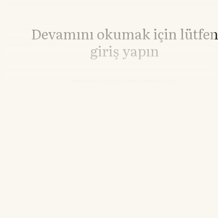
Devamını okumak için lütfe
giriş yapın
Hesabınız yoksa lütfen abone olun.
Hemen Abone Ol
Hesabınız var mı?
Giriş
Bakır
14.658,26
▼-1.92%
21.55