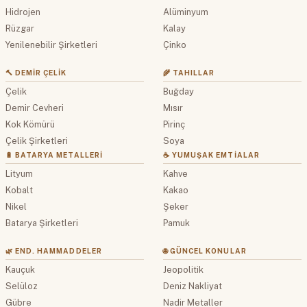
Hidrojen
Alüminyum
Rüzgar
Kalay
Yenilenebilir Şirketleri
Çinko
🔨 DEMIR ÇELIK
🌾 TAHILLAR
Çelik
Buğday
Demir Cevheri
Mısır
Kok Kömürü
Pirinç
Çelik Şirketleri
Soya
🔋 BATARYA METALLERI
☕ YUMUŞAK EMTIALAR
Lityum
Kahve
Kobalt
Kakao
Nikel
Şeker
Batarya Şirketleri
Pamuk
🌿 END. HAMMADDELER
🌐 GÜNCEL KONULAR
Kauçuk
Jeopolitik
Selüloz
Deniz Nakliyat
Gübre
Nadir Metaller