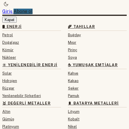
Giriş
Abone ol
Kapat
🛢 ENERJI
🌾 TAHILLAR
Petrol
Buğday
Doğalgaz
Mısır
Kömür
Pirinç
Nükleer
Soya
☀️ YENILENEBILIR ENERJI
☕ YUMUŞAK EMTIALAR
Solar
Kahve
Hidrojen
Kakao
Rüzgar
Şeker
Yenilenebilir Şirketleri
Pamuk
🥇 DEĞERLI METALLER
🔋 BATARYA METALLERI
Altın
Lityum
Gümüş
Kobalt
Platinyum
Nikel