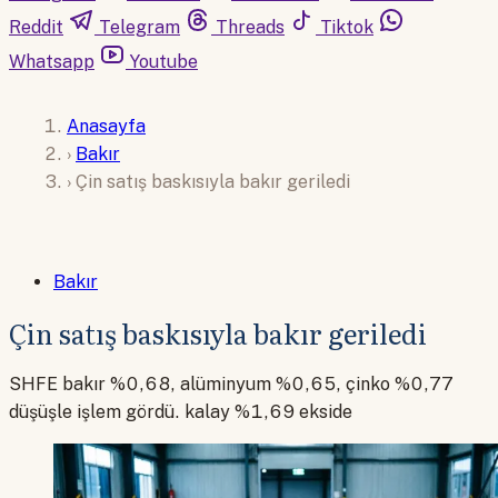
Reddit
Telegram
Threads
Tiktok
Whatsapp
Youtube
Anasayfa
›
Bakır
›
Çin satış baskısıyla bakır geriledi
Bakır
Çin satış baskısıyla bakır geriledi
SHFE bakır %0,68, alüminyum %0,65, çinko %0,77
düşüşle işlem gördü. kalay %1,69 ekside