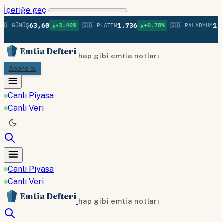
İçeriğe geç
•
•
63,60
1.736
1.37
🇧 GÜMÜŞ
▲+3.40%
🇬🇧 PLATIN
▲+0.78%
🇬🇧 PALADYUM
Emtia Defteri
hap gibi emtia notları
Abone ol
Canlı Piyasa
Canlı Veri
Canlı Piyasa
Canlı Veri
Emtia Defteri
hap gibi emtia notları