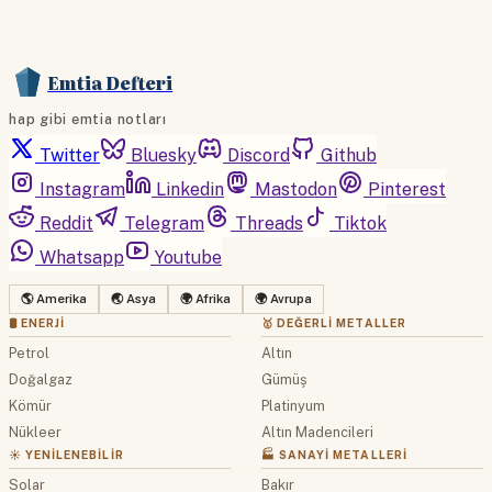
Emtia Defteri
hap gibi emtia notları
Twitter
Bluesky
Discord
Github
Instagram
Linkedin
Mastodon
Pinterest
Reddit
Telegram
Threads
Tiktok
Whatsapp
Youtube
🌎 Amerika
🌏 Asya
🌍 Afrika
🌍 Avrupa
🛢 ENERJI
🥇 DEĞERLI METALLER
Petrol
Altın
Doğalgaz
Gümüş
Kömür
Platinyum
Nükleer
Altın Madencileri
☀️ YENILENEBILIR
🏭 SANAYI METALLERI
Solar
Bakır