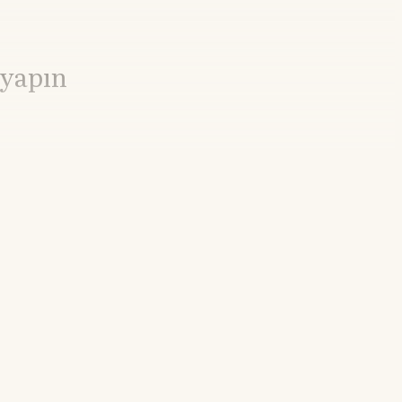
 yapın
21.55