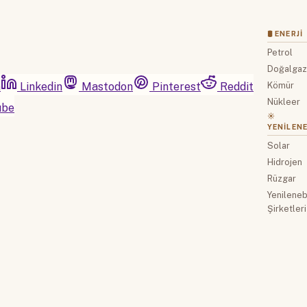
🛢 ENERJI
Petrol
Doğalga
m
Linkedin
Mastodon
Pinterest
Reddit
Kömür
Nükleer
ube
☀️
YENILENE
Solar
Hidrojen
Rüzgar
Yenilenebi
Şirketleri