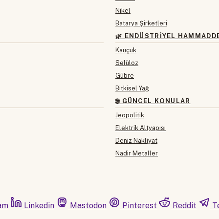
Nikel
Batarya Şirketleri
🌿 ENDÜSTRIYEL HAMMADD
Kauçuk
Selüloz
Gübre
Bitkisel Yağ
🌐 GÜNCEL KONULAR
Jeopolitik
Elektrik Altyapısı
Deniz Nakliyat
Nadir Metaller
am
Linkedin
Mastodon
Pinterest
Reddit
T