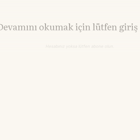
Devamını okumak için lütfen giriş
Hesabınız yoksa lütfen abone olun.
Hemen Abone Ol
Hesabınız var mı?
Giriş
Brent Petrol
82,27
WTI Petrol
77,08
▼-0.27%
▼-0.27%
$/varil
$/varil