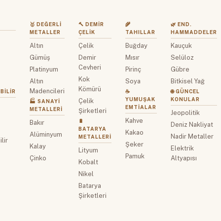
🥇 DEĞERLI
🔨 DEMIR
🌾
🌿 END.
METALLER
ÇELIK
TAHILLAR
HAMMADDELER
Altın
Çelik
Buğday
Kauçuk
z
Gümüş
Demir
Mısır
Selüloz
Cevheri
Platinyum
Pirinç
Gübre
Kok
Altın
Soya
Bitkisel Yağ
Kömürü
Madencileri
BILIR
☕
🌐 GÜNCEL
YUMUŞAK
KONULAR
Çelik
🏭 SANAYI
EMTIALAR
METALLERI
Şirketleri
Jeopolitik
Kahve
🔋
Bakır
Deniz Nakliyat
BATARYA
Kakao
Alüminyum
Nadir Metaller
METALLERI
lir
Şeker
Kalay
Elektrik
Lityum
Pamuk
Çinko
Altyapısı
Kobalt
Nikel
Batarya
Şirketleri