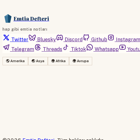
Emtia Defteri
hap gibi emtia notları
Twitter
Bluesky
Discord
Github
Instagra
Telegram
Threads
Tiktok
Whatsapp
Yout
🌎 Amerika
🌏 Asya
🌍 Afrika
🌍 Avrupa