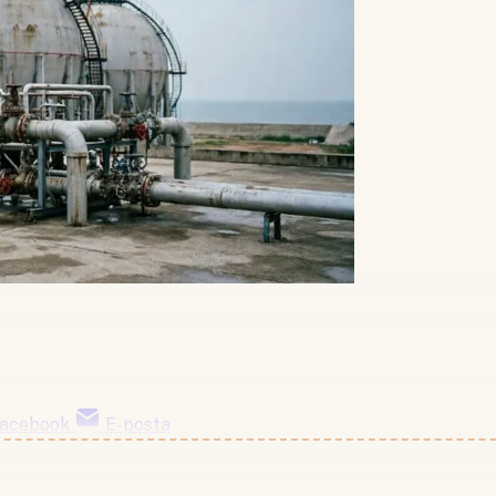
acebook
E-posta