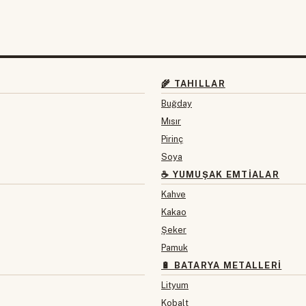
🌾 TAHILLAR
Buğday
Mısır
Pirinç
Soya
☕ YUMUŞAK EMTIALAR
Kahve
Kakao
Şeker
Pamuk
🔋 BATARYA METALLERI
Lityum
Kobalt