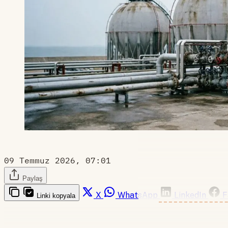
09 Temmuz 2026, 07:01
Paylaş
X
WhatsApp
LinkedIn
F
Linki kopyala