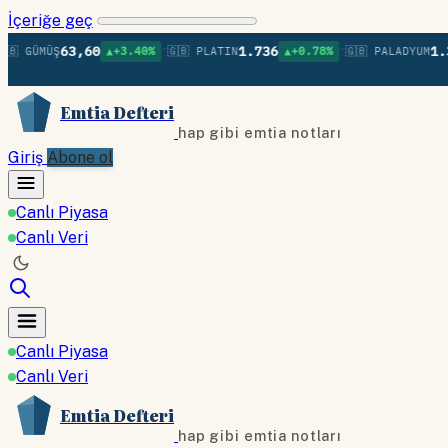
İçeriğe geç
•
•
63,60
1.736
1.379
 GÜMÜŞ
▲+3.40%
🇬🇧 PLATIN
▲+0.78%
🇬🇧 PALADYUM
Emtia Defteri
hap gibi emtia notları
Giriş
Abone ol
Canlı Piyasa
Canlı Veri
Canlı Piyasa
Canlı Veri
Emtia Defteri
hap gibi emtia notları