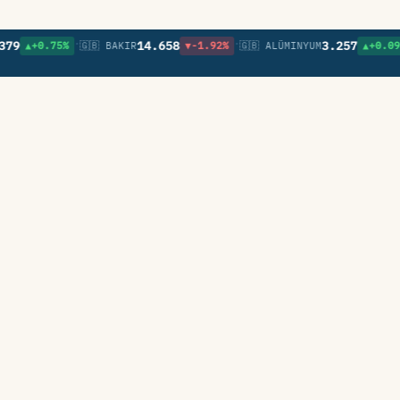
•
•
•
14.658
3.257
▲+0.75%
🇬🇧 BAKIR
▼-1.92%
🇬🇧 ALÜMINYUM
▲+0.09%
