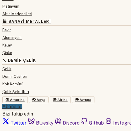
Platinyum
Altın Madencileri
🏭 SANAYI METALLERI
Bakır
Alüminyum
Kalay
Çinko
🔨 DEMIR ÇELIK
Çelik
Demir Cevheri
Kok Kömürü
Çelik Şirketleri
🌎 Amerika
🌏 Asya
🌍 Afrika
🌍 Avrupa
Abone ol
Bizi takip edin
Twitter
Bluesky
Discord
Github
Instagr