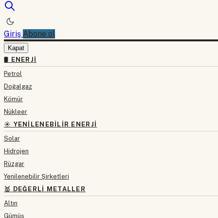
Giriş
Abone ol
Kapat
🛢 ENERJI
Petrol
Doğalgaz
Kömür
Nükleer
☀️ YENILENEBILIR ENERJI
Solar
Hidrojen
Rüzgar
Yenilenebilir Şirketleri
🥇 DEĞERLI METALLER
Altın
Gümüş