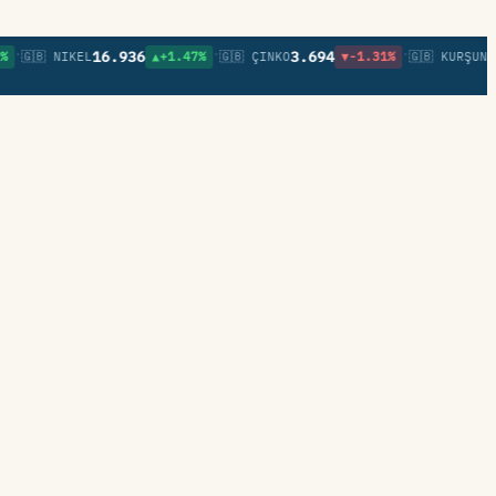
•
•
16.936
3.694
0,85
🇧 NIKEL
▲+1.47%
🇬🇧 ÇINKO
▼-1.31%
🇬🇧 KURŞUN