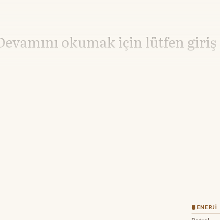
Devamını okumak için lütfen giriş
Hesabınız yoksa lütfen abone olun.
Hemen Abone Ol
Hesabınız var mı?
Giriş
🛢 ENERJI