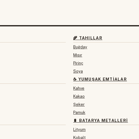
🌾 TAHILLAR
Buğday
Mısır
Pirinç
Soya
☕ YUMUŞAK EMTIALAR
Kahve
Kakao
Şeker
Pamuk
🔋 BATARYA METALLERI
Lityum
Kobalt