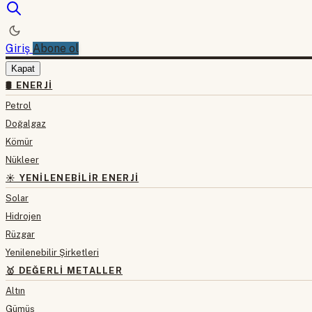
Giriş
Abone ol
Kapat
🛢 ENERJI
Petrol
Doğalgaz
Kömür
Nükleer
☀️ YENILENEBILIR ENERJI
Solar
Hidrojen
Rüzgar
Yenilenebilir Şirketleri
🥇 DEĞERLI METALLER
Altın
Gümüş