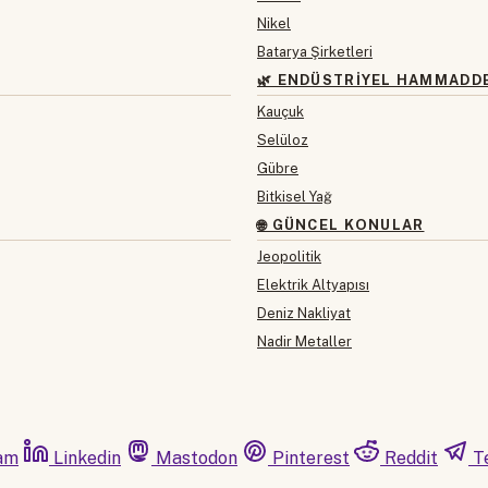
Nikel
Batarya Şirketleri
🌿 ENDÜSTRIYEL HAMMADD
Kauçuk
Selüloz
Gübre
Bitkisel Yağ
🌐 GÜNCEL KONULAR
Jeopolitik
Elektrik Altyapısı
Deniz Nakliyat
Nadir Metaller
am
Linkedin
Mastodon
Pinterest
Reddit
T