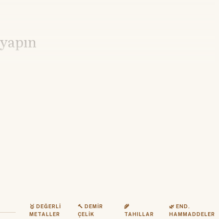
 yapın
🥇 DEĞERLI
🔨 DEMIR
🌾
🌿 END.
METALLER
ÇELIK
TAHILLAR
HAMMADDELER