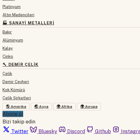
Platinyum
Altın Madencileri
🏭 SANAYI METALLERI
Bakır
Alüminyum
Kalay
Çinko
🔨 DEMIR ÇELIK
Çelik
Demir Cevheri
Kok Kömürü
Çelik Şirketleri
🌎 Amerika
🌏 Asya
🌍 Afrika
🌍 Avrupa
Abone ol
Bizi takip edin
Twitter
Bluesky
Discord
Github
Instagr