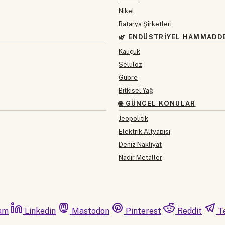
Nikel
Batarya Şirketleri
🌿 ENDÜSTRIYEL HAMMADD
Kauçuk
Selüloz
Gübre
Bitkisel Yağ
🌐 GÜNCEL KONULAR
Jeopolitik
Elektrik Altyapısı
Deniz Nakliyat
Nadir Metaller
am
Linkedin
Mastodon
Pinterest
Reddit
T