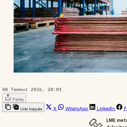
08 Temmuz 2026, 20:01
Paylaş
X
WhatsApp
LinkedIn
F
Linki kopyala
🔩
LME metal