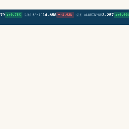
•
•
•
14.658
3.257
75%
🇬🇧 BAKIR
▼-1.92%
🇬🇧 ALÜMINYUM
▲+0.09%
🇬🇧 N