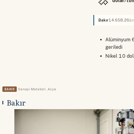
dolar/to
Bakır
14.658,26
$/
Alüminyum 6 
geriledi
Nikel 10 dol
BAKIR
Sanayi Metalleri
,
Asya
Bakır