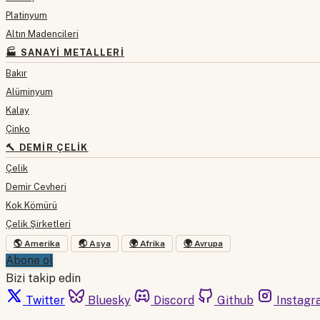
Platinyum
Altın Madencileri
🏭 SANAYI METALLERI
Bakır
Alüminyum
Kalay
Çinko
🔨 DEMIR ÇELIK
Çelik
Demir Cevheri
Kok Kömürü
Çelik Şirketleri
🌎 Amerika
🌏 Asya
🌍 Afrika
🌍 Avrupa
Abone ol
Bizi takip edin
Twitter
Bluesky
Discord
Github
Instagr