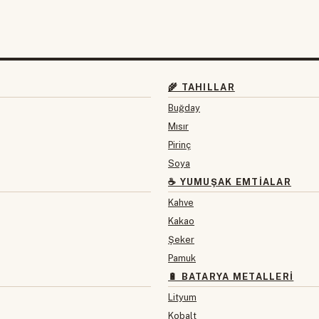
🌾 TAHILLAR
Buğday
Mısır
Pirinç
Soya
☕ YUMUŞAK EMTIALAR
Kahve
Kakao
Şeker
Pamuk
🔋 BATARYA METALLERI
Lityum
Kobalt