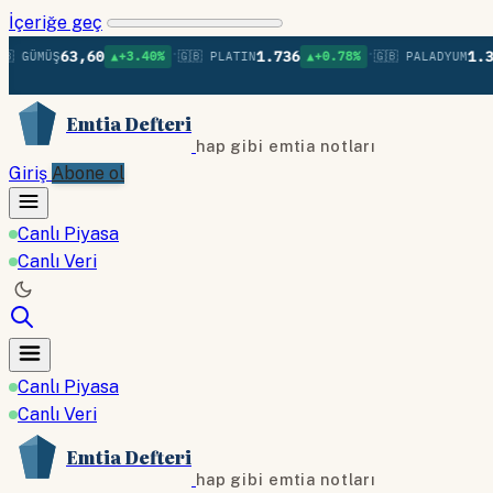
İçeriğe geç
•
•
63,60
1.736
1.379
Ş
▲+3.40%
🇬🇧 PLATIN
▲+0.78%
🇬🇧 PALADYUM
▲+0.
Emtia Defteri
hap gibi emtia notları
Giriş
Abone ol
Canlı Piyasa
Canlı Veri
Canlı Piyasa
Canlı Veri
Emtia Defteri
hap gibi emtia notları