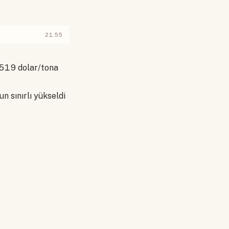
21.55
.519 dolar/tona
n sınırlı yükseldi