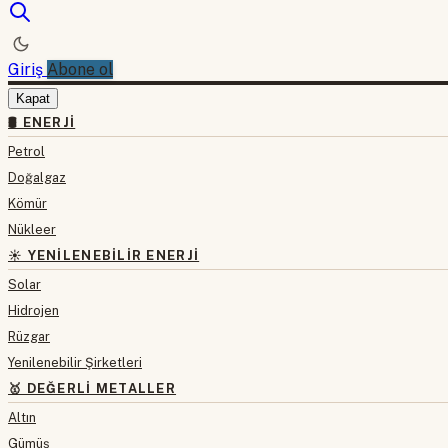
Giriş
Abone ol
Kapat
🛢 ENERJI
Petrol
Doğalgaz
Kömür
Nükleer
☀️ YENILENEBILIR ENERJI
Solar
Hidrojen
Rüzgar
Yenilenebilir Şirketleri
🥇 DEĞERLI METALLER
Altın
Gümüş