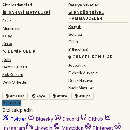
Altın Madencileri
Batarya Şirketleri
🏭 SANAYI METALLERI
🌿 ENDÜSTRIYEL
HAMMADDELER
Bakır
Kauçuk
Alüminyum
Selüloz
Kalay
Gübre
Çinko
Bitkisel Yağ
🔨 DEMIR ÇELIK
🌐 GÜNCEL KONULAR
Çelik
Jeopolitik
Demir Cevheri
Elektrik Altyapısı
Kok Kömürü
Deniz Nakliyat
Çelik Şirketleri
Nadir Metaller
🌎 Amerika
🌏 Asya
🌍 Afrika
🌍 Avrupa
Abone ol
Bizi takip edin
Twitter
Bluesky
Discord
Github
Instagram
Linkedin
Mastodon
Pinterest