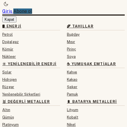
Giriş
Abone ol
Kapat
🛢 ENERJI
🌾 TAHILLAR
Petrol
Buğday
Doğalgaz
Mısır
Kömür
Pirinç
Nükleer
Soya
☀️ YENILENEBILIR ENERJI
☕ YUMUŞAK EMTIALAR
Solar
Kahve
Hidrojen
Kakao
Rüzgar
Şeker
Yenilenebilir Şirketleri
Pamuk
🥇 DEĞERLI METALLER
🔋 BATARYA METALLERI
Altın
Lityum
Gümüş
Kobalt
Platinyum
Nikel