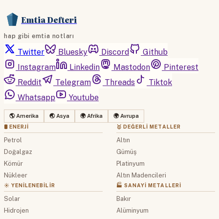
Emtia Defteri
hap gibi emtia notları
Twitter
Bluesky
Discord
Github
Instagram
Linkedin
Mastodon
Pinterest
Reddit
Telegram
Threads
Tiktok
Whatsapp
Youtube
🌎 Amerika
🌏 Asya
🌍 Afrika
🌍 Avrupa
🛢 ENERJI
🥇 DEĞERLI METALLER
Petrol
Altın
Doğalgaz
Gümüş
Kömür
Platinyum
Nükleer
Altın Madencileri
☀️ YENILENEBILIR
🏭 SANAYI METALLERI
Solar
Bakır
Hidrojen
Alüminyum