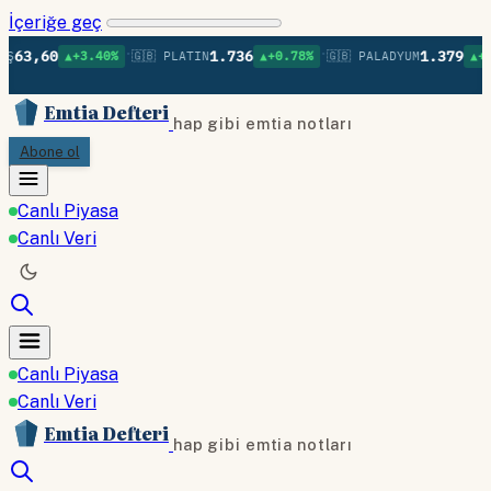
İçeriğe geç
•
•
•
0
1.736
1.379
▲+3.40%
🇬🇧 PLATIN
▲+0.78%
🇬🇧 PALADYUM
▲+0.75%
Emtia Defteri
hap gibi emtia notları
Abone ol
Canlı Piyasa
Canlı Veri
Canlı Piyasa
Canlı Veri
Emtia Defteri
hap gibi emtia notları