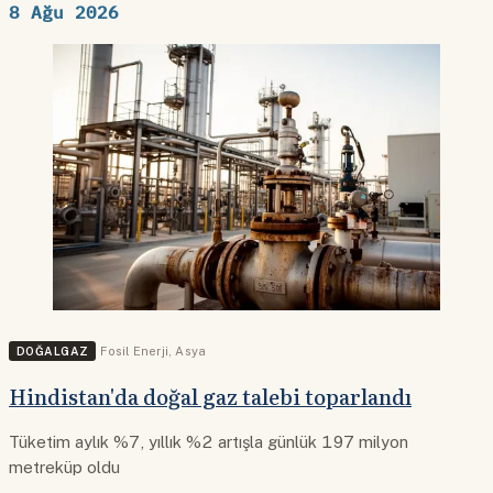
8 Ağu 2026
DOĞALGAZ
Fosil Enerji
,
Asya
Hindistan'da doğal gaz talebi toparlandı
Tüketim aylık %7, yıllık %2 artışla günlük 197 milyon
metreküp oldu