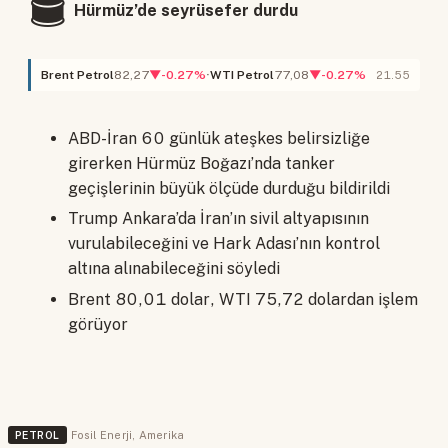
🛢️
Hürmüz’de seyrüsefer durdu
Brent Petrol
82,27
▼-0.27%
WTI Petrol
77,08
▼-0.27%
21.55
ABD-İran 60 günlük ateşkes belirsizliğe
girerken Hürmüz Boğazı’nda tanker
geçişlerinin büyük ölçüde durduğu bildirildi
Trump Ankara’da İran’ın sivil altyapısının
vurulabileceğini ve Hark Adası’nın kontrol
altına alınabileceğini söyledi
Brent 80,01 dolar, WTI 75,72 dolardan işlem
görüyor
PETROL
Fosil Enerji
,
Amerika