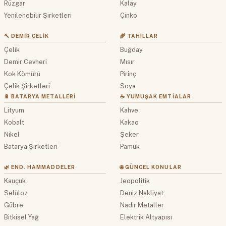
Rüzgar
Kalay
Yenilenebilir Şirketleri
Çinko
🔨 DEMIR ÇELIK
🌾 TAHILLAR
Çelik
Buğday
Demir Cevheri
Mısır
Kok Kömürü
Pirinç
Çelik Şirketleri
Soya
🔋 BATARYA METALLERI
☕ YUMUŞAK EMTIALAR
Lityum
Kahve
Kobalt
Kakao
Nikel
Şeker
Batarya Şirketleri
Pamuk
🌿 END. HAMMADDELER
🌐 GÜNCEL KONULAR
Kauçuk
Jeopolitik
Selüloz
Deniz Nakliyat
Gübre
Nadir Metaller
Bitkisel Yağ
Elektrik Altyapısı