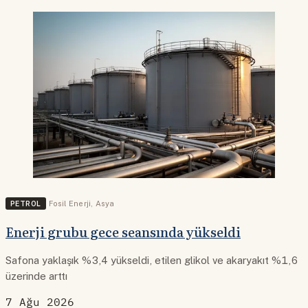
PETROL
Fosil Enerji
,
Asya
Enerji grubu gece seansında yükseldi
Safona yaklaşık %3,4 yükseldi, etilen glikol ve akaryakıt %1,6
üzerinde arttı
7 Ağu 2026