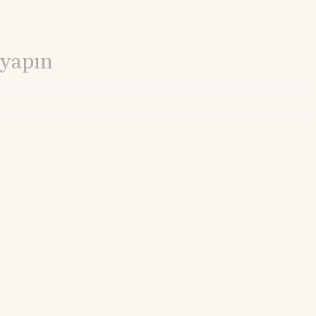
 yapın
21.55