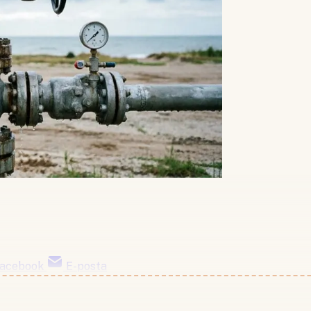
acebook
E-posta