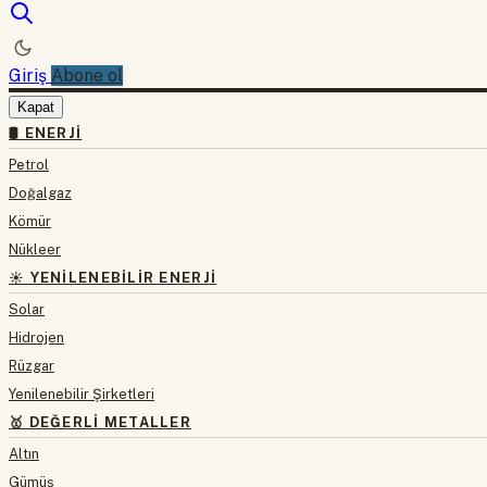
Giriş
Abone ol
Kapat
🛢 ENERJI
Petrol
Doğalgaz
Kömür
Nükleer
☀️ YENILENEBILIR ENERJI
Solar
Hidrojen
Rüzgar
Yenilenebilir Şirketleri
🥇 DEĞERLI METALLER
Altın
Gümüş