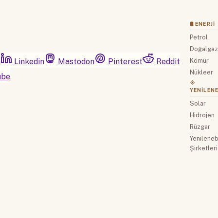
🛢 ENERJI
Petrol
Doğalga
m
Linkedin
Mastodon
Pinterest
Reddit
Kömür
Nükleer
ube
☀️
YENILENE
Solar
Hidrojen
Rüzgar
Yenilenebi
Şirketleri