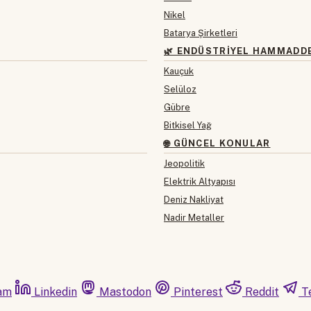
Nikel
Batarya Şirketleri
🌿 ENDÜSTRIYEL HAMMADD
Kauçuk
Selüloz
Gübre
Bitkisel Yağ
🌐 GÜNCEL KONULAR
Jeopolitik
Elektrik Altyapısı
Deniz Nakliyat
Nadir Metaller
am
Linkedin
Mastodon
Pinterest
Reddit
T