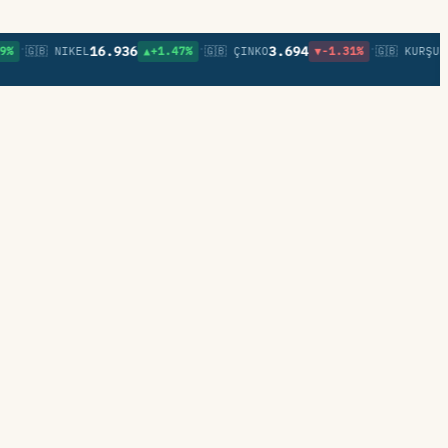
•
•
16.936
3.694
0,8
🇬🇧 NIKEL
▲+1.47%
🇬🇧 ÇINKO
▼-1.31%
🇬🇧 KURŞUN