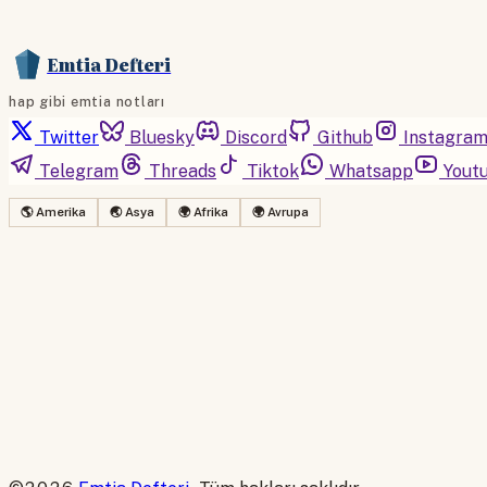
Emtia Defteri
hap gibi emtia notları
Twitter
Bluesky
Discord
Github
Instagra
Telegram
Threads
Tiktok
Whatsapp
Yout
🌎 Amerika
🌏 Asya
🌍 Afrika
🌍 Avrupa