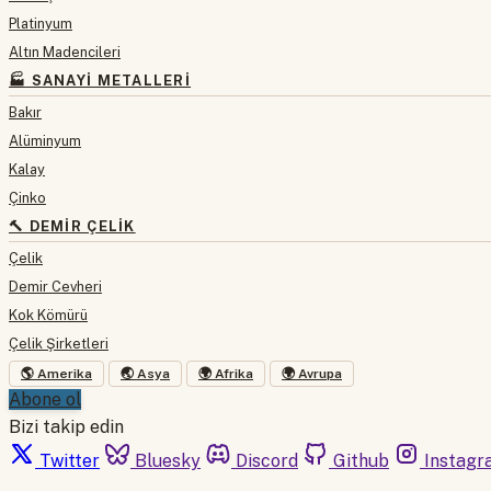
Platinyum
Altın Madencileri
🏭 SANAYI METALLERI
Bakır
Alüminyum
Kalay
Çinko
🔨 DEMIR ÇELIK
Çelik
Demir Cevheri
Kok Kömürü
Çelik Şirketleri
🌎 Amerika
🌏 Asya
🌍 Afrika
🌍 Avrupa
Abone ol
Bizi takip edin
Twitter
Bluesky
Discord
Github
Instagr