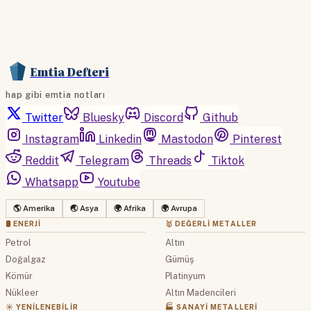
Emtia Defteri
hap gibi emtia notları
Twitter
Bluesky
Discord
Github
Instagram
Linkedin
Mastodon
Pinterest
Reddit
Telegram
Threads
Tiktok
Whatsapp
Youtube
🌎 Amerika
🌏 Asya
🌍 Afrika
🌍 Avrupa
🛢 ENERJI
🥇 DEĞERLI METALLER
Petrol
Altın
Doğalgaz
Gümüş
Kömür
Platinyum
Nükleer
Altın Madencileri
☀️ YENILENEBILIR
🏭 SANAYI METALLERI