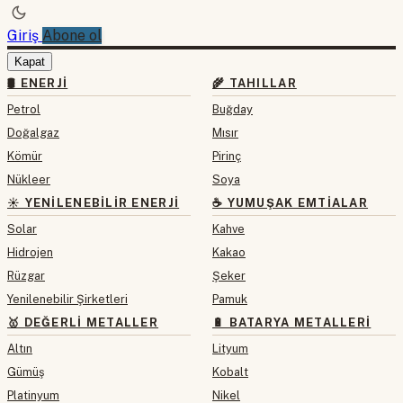
Giriş
Abone ol
Kapat
🛢 ENERJI
🌾 TAHILLAR
Petrol
Buğday
Doğalgaz
Mısır
Kömür
Pirinç
Nükleer
Soya
☀️ YENILENEBILIR ENERJI
☕ YUMUŞAK EMTIALAR
Solar
Kahve
Hidrojen
Kakao
Rüzgar
Şeker
Yenilenebilir Şirketleri
Pamuk
🥇 DEĞERLI METALLER
🔋 BATARYA METALLERI
Altın
Lityum
Gümüş
Kobalt
Platinyum
Nikel