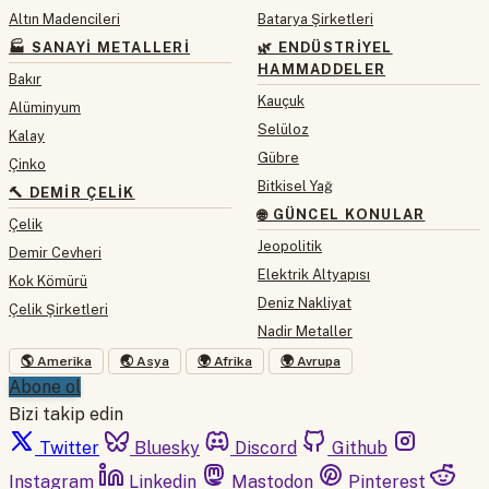
Altın Madencileri
Batarya Şirketleri
🏭 SANAYI METALLERI
🌿 ENDÜSTRIYEL
HAMMADDELER
Bakır
Kauçuk
Alüminyum
Selüloz
Kalay
Gübre
Çinko
Bitkisel Yağ
🔨 DEMIR ÇELIK
🌐 GÜNCEL KONULAR
Çelik
Jeopolitik
Demir Cevheri
Elektrik Altyapısı
Kok Kömürü
Deniz Nakliyat
Çelik Şirketleri
Nadir Metaller
🌎 Amerika
🌏 Asya
🌍 Afrika
🌍 Avrupa
Abone ol
Bizi takip edin
Twitter
Bluesky
Discord
Github
Instagram
Linkedin
Mastodon
Pinterest