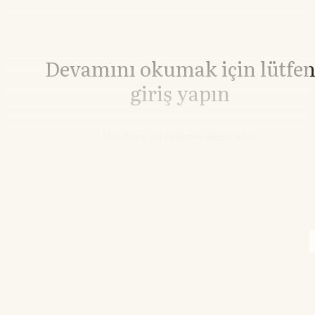
Devamını okumak için lütfe
giriş yapın
Hesabınız yoksa lütfen abone olun.
Hemen Abone Ol
Hesabınız var mı?
Giriş
Brent Petrol
83,33
▲+0.00%
WTI Petrol
78,06
▲+3.78%
22.35