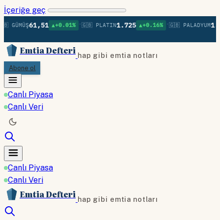
İçeriğe geç
•
•
61,51
1.725
1.3
🇧 GÜMÜŞ
▲+0.01%
🇬🇧 PLATIN
▲+0.16%
🇬🇧 PALADYUM
Emtia Defteri
hap gibi emtia notları
Abone ol
Canlı Piyasa
Canlı Veri
Canlı Piyasa
Canlı Veri
Emtia Defteri
hap gibi emtia notları