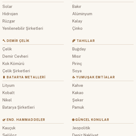
Solar
Bakır
Hidrojen
Alüminyum
Rüzgar
Kalay
Yenilenebilir Şirketleri
Çinko
🔨 DEMIR ÇELIK
🌾 TAHILLAR
Çelik
Buğday
Demir Cevheri
Mısır
Kok Kömürü
Pirinç
Çelik Şirketleri
Soya
🔋 BATARYA METALLERI
☕ YUMUŞAK EMTIALAR
Lityum
Kahve
Kobalt
Kakao
Nikel
Şeker
Batarya Şirketleri
Pamuk
🌿 END. HAMMADDELER
🌐 GÜNCEL KONULAR
Kauçuk
Jeopolitik
Selüloz
Deniz Nakliyat