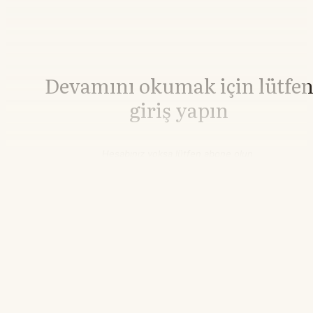
Devamını okumak için lütfe
giriş yapın
Hesabınız yoksa lütfen abone olun.
Hemen Abone Ol
Hesabınız var mı?
Giriş
Demir Cevheri
718,00
▲+0.56%
05.56