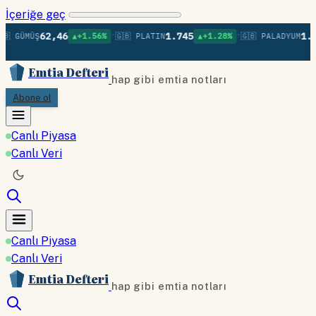
İçeriğe geç
•
•
62,46
1.745
1.37
 GÜMÜŞ
▲+1.56%
🇬🇧 PLATIN
▲+1.28%
🇬🇧 PALADYUM
Emtia Defteri
hap gibi emtia notları
Abone ol
Canlı Piyasa
Canlı Veri
Canlı Piyasa
Canlı Veri
Emtia Defteri
hap gibi emtia notları