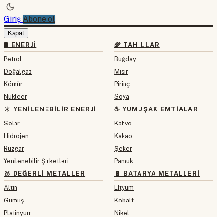
Giriş
Abone ol
Kapat
🛢 ENERJI
🌾 TAHILLAR
Petrol
Buğday
Doğalgaz
Mısır
Kömür
Pirinç
Nükleer
Soya
☀️ YENILENEBILIR ENERJI
☕ YUMUŞAK EMTIALAR
Solar
Kahve
Hidrojen
Kakao
Rüzgar
Şeker
Yenilenebilir Şirketleri
Pamuk
🥇 DEĞERLI METALLER
🔋 BATARYA METALLERI
Altın
Lityum
Gümüş
Kobalt
Platinyum
Nikel