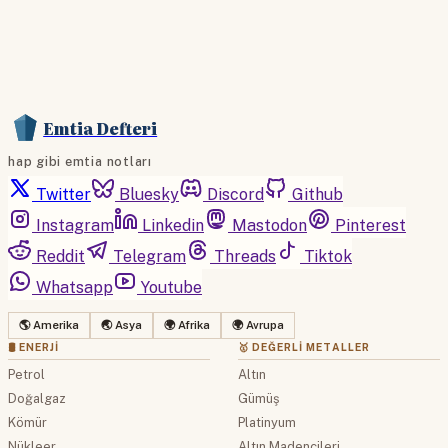
Emtia Defteri
hap gibi emtia notları
Twitter
Bluesky
Discord
Github
Instagram
Linkedin
Mastodon
Pinterest
Reddit
Telegram
Threads
Tiktok
Whatsapp
Youtube
🌎 Amerika
🌏 Asya
🌍 Afrika
🌍 Avrupa
🛢 ENERJI
🥇 DEĞERLI METALLER
Petrol
Altın
Doğalgaz
Gümüş
Kömür
Platinyum
Nükleer
Altın Madencileri