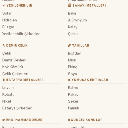
☀️ YENILENEBILIR
🏭 SANAYI METALLERI
Solar
Bakır
Hidrojen
Alüminyum
Rüzgar
Kalay
Yenilenebilir Şirketleri
Çinko
🔨 DEMIR ÇELIK
🌾 TAHILLAR
Çelik
Buğday
Demir Cevheri
Mısır
Kok Kömürü
Pirinç
Çelik Şirketleri
Soya
🔋 BATARYA METALLERI
☕ YUMUŞAK EMTIALAR
Lityum
Kahve
Kobalt
Kakao
Nikel
Şeker
Batarya Şirketleri
Pamuk
🌿 END. HAMMADDELER
🌐 GÜNCEL KONULAR
Kauçuk
Jeopolitik