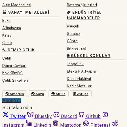
Altın Madencileri
Batarya Şirketleri
🏭 SANAYI METALLERI
🌿 ENDÜSTRIYEL
HAMMADDELER
Bakır
Kauçuk
Alüminyum
Selüloz
Kalay
Gübre
Çinko
Bitkisel Yağ
🔨 DEMIR ÇELIK
🌐 GÜNCEL KONULAR
Çelik
Jeopolitik
Demir Cevheri
Elektrik Altyapısı
Kok Kömürü
Deniz Nakliyat
Çelik Şirketleri
Nadir Metaller
🌎 Amerika
🌏 Asya
🌍 Afrika
🌍 Avrupa
Abone ol
Bizi takip edin
Twitter
Bluesky
Discord
Github
Instagram
Linkedin
Mastodon
Pinterest