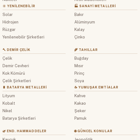
☀️ YENILENEBILIR
🏭 SANAYI METALLERI
Solar
Bakır
Hidrojen
Alüminyum
Rüzgar
Kalay
Yenilenebilir Şirketleri
Çinko
🔨 DEMIR ÇELIK
🌾 TAHILLAR
Çelik
Buğday
Demir Cevheri
Mısır
Kok Kömürü
Pirinç
Çelik Şirketleri
Soya
🔋 BATARYA METALLERI
☕ YUMUŞAK EMTIALAR
Lityum
Kahve
Kobalt
Kakao
Nikel
Şeker
Batarya Şirketleri
Pamuk
🌿 END. HAMMADDELER
🌐 GÜNCEL KONULAR
Kauçuk
Jeopolitik