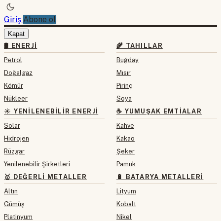
Giriş
Abone ol
Kapat
🛢 ENERJI
🌾 TAHILLAR
Petrol
Buğday
Doğalgaz
Mısır
Kömür
Pirinç
Nükleer
Soya
☀️ YENILENEBILIR ENERJI
☕ YUMUŞAK EMTIALAR
Solar
Kahve
Hidrojen
Kakao
Rüzgar
Şeker
Yenilenebilir Şirketleri
Pamuk
🥇 DEĞERLI METALLER
🔋 BATARYA METALLERI
Altın
Lityum
Gümüş
Kobalt
Platinyum
Nikel