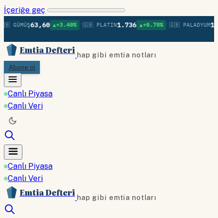
İçeriğe geç
•
•
63,60
1.736
1.3
🇧 GÜMÜŞ
▲+3.40%
🇬🇧 PLATIN
▲+0.78%
🇬🇧 PALADYUM
Emtia Defteri
hap gibi emtia notları
Abone ol
Canlı Piyasa
Canlı Veri
Canlı Piyasa
Canlı Veri
Emtia Defteri
hap gibi emtia notları