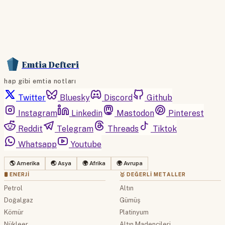
Emtia Defteri
hap gibi emtia notları
Twitter
Bluesky
Discord
Github
Instagram
Linkedin
Mastodon
Pinterest
Reddit
Telegram
Threads
Tiktok
Whatsapp
Youtube
🌎 Amerika
🌏 Asya
🌍 Afrika
🌍 Avrupa
🛢 ENERJI
🥇 DEĞERLI METALLER
Petrol
Altın
Doğalgaz
Gümüş
Kömür
Platinyum
Nükleer
Altın Madencileri