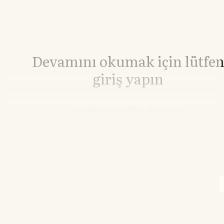
Devamını okumak için lütfe
giriş yapın
Hesabınız yoksa lütfen abone olun.
Hemen Abone Ol
Hesabınız var mı?
Giriş
Brent Petrol
82,27
▼-0.27%
WTI Petrol
77,08
▼-0.27%
21.55