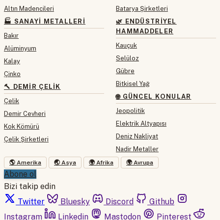
Altın Madencileri
Batarya Şirketleri
🏭 SANAYI METALLERI
🌿 ENDÜSTRIYEL
HAMMADDELER
Bakır
Kauçuk
Alüminyum
Selüloz
Kalay
Gübre
Çinko
Bitkisel Yağ
🔨 DEMIR ÇELIK
🌐 GÜNCEL KONULAR
Çelik
Jeopolitik
Demir Cevheri
Elektrik Altyapısı
Kok Kömürü
Deniz Nakliyat
Çelik Şirketleri
Nadir Metaller
🌎 Amerika
🌏 Asya
🌍 Afrika
🌍 Avrupa
Abone ol
Bizi takip edin
Twitter
Bluesky
Discord
Github
Instagram
Linkedin
Mastodon
Pinterest