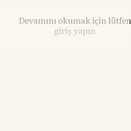
Devamını okumak için lütfe
giriş yapın
Hesabınız yoksa lütfen abone olun.
Hemen Abone Ol
Hesabınız var mı?
Giriş
Altın
4.342,84
▲+2.42%
20.20