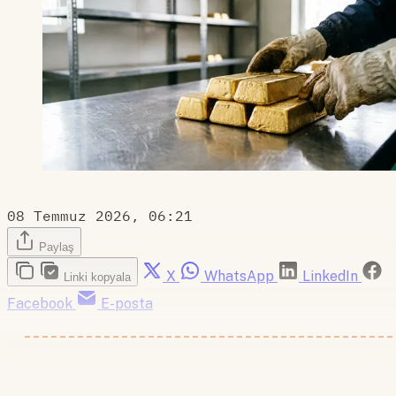
08 Temmuz 2026, 06:21
Paylaş
X
WhatsApp
LinkedIn
Linki kopyala
Facebook
E-posta