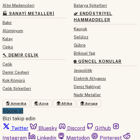
Altın Madencileri
Batarya Şirketleri
🏭 SANAYI METALLERI
🌿 ENDÜSTRIYEL
HAMMADDELER
Bakır
Kauçuk
Alüminyum
Selüloz
Kalay
Gübre
Çinko
Bitkisel Yağ
🔨 DEMIR ÇELIK
🌐 GÜNCEL KONULAR
Çelik
Jeopolitik
Demir Cevheri
Elektrik Altyapısı
Kok Kömürü
Deniz Nakliyat
Çelik Şirketleri
Nadir Metaller
🌎 Amerika
🌏 Asya
🌍 Afrika
🌍 Avrupa
Abone ol
Bizi takip edin
Twitter
Bluesky
Discord
Github
Instagram
Linkedin
Mastodon
Pinterest