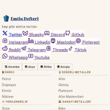
Emtia Defteri
hap gibi emtia notları
Twitter
Bluesky
Discord
Github
Instagram
Linkedin
Mastodon
Pinterest
Reddit
Telegram
Threads
Tiktok
Whatsapp
Youtube
🌎 Amerika
🌏 Asya
🌍 Afrika
🌍 Avrupa
🛢 ENERJI
🥇 DEĞERLI METALLER
Petrol
Altın
Doğalgaz
Gümüş
Kömür
Platinyum
Nükleer
Altın Madencileri
☀️ YENILENEBILIR
🏭 SANAYI METALLERI
Solar
Bakır