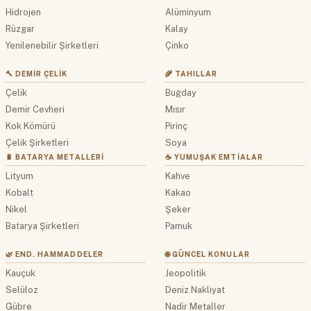
Hidrojen
Alüminyum
Rüzgar
Kalay
Yenilenebilir Şirketleri
Çinko
🔨 DEMIR ÇELIK
🌾 TAHILLAR
Çelik
Buğday
Demir Cevheri
Mısır
Kok Kömürü
Pirinç
Çelik Şirketleri
Soya
🔋 BATARYA METALLERI
☕ YUMUŞAK EMTIALAR
Lityum
Kahve
Kobalt
Kakao
Nikel
Şeker
Batarya Şirketleri
Pamuk
🌿 END. HAMMADDELER
🌐 GÜNCEL KONULAR
Kauçuk
Jeopolitik
Selüloz
Deniz Nakliyat
Gübre
Nadir Metaller