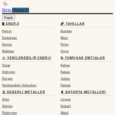
Giriş
Abone ol
Kapat
🛢 ENERJI
🌾 TAHILLAR
Petrol
Buğday
Doğalgaz
Mısır
Kömür
Pirinç
Nükleer
Soya
☀️ YENILENEBILIR ENERJI
☕ YUMUŞAK EMTIALAR
Solar
Kahve
Hidrojen
Kakao
Rüzgar
Şeker
Yenilenebilir Şirketleri
Pamuk
🥇 DEĞERLI METALLER
🔋 BATARYA METALLERI
Altın
Lityum
Gümüş
Kobalt
Platinyum
Nikel