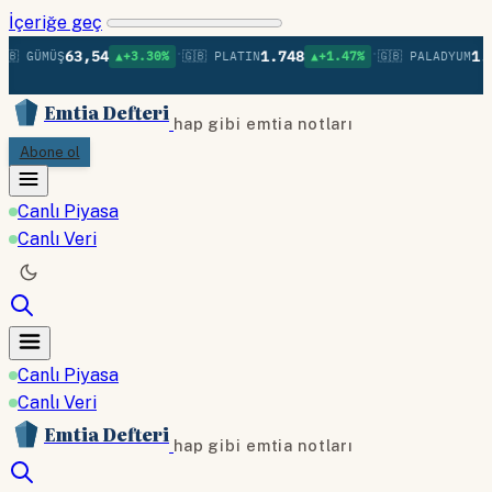
İçeriğe geç
•
•
63,54
1.748
1.3
🇧 GÜMÜŞ
▲+3.30%
🇬🇧 PLATIN
▲+1.47%
🇬🇧 PALADYUM
Emtia Defteri
hap gibi emtia notları
Abone ol
Canlı Piyasa
Canlı Veri
Canlı Piyasa
Canlı Veri
Emtia Defteri
hap gibi emtia notları