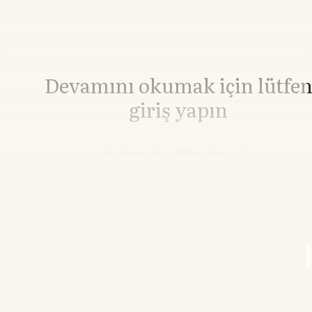
Devamını okumak için lütfe
giriş yapın
Hesabınız yoksa lütfen abone olun.
Hemen Abone Ol
Hesabınız var mı?
Giriş
Brent Petrol
82,23
▼-0.32%
WTI Petrol
77,10
▼-0.25%
20.45