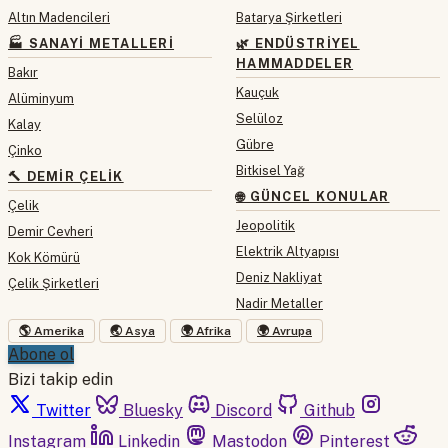
Altın Madencileri
Batarya Şirketleri
🏭 SANAYI METALLERI
🌿 ENDÜSTRIYEL
HAMMADDELER
Bakır
Kauçuk
Alüminyum
Selüloz
Kalay
Gübre
Çinko
Bitkisel Yağ
🔨 DEMIR ÇELIK
🌐 GÜNCEL KONULAR
Çelik
Jeopolitik
Demir Cevheri
Elektrik Altyapısı
Kok Kömürü
Deniz Nakliyat
Çelik Şirketleri
Nadir Metaller
🌎 Amerika
🌏 Asya
🌍 Afrika
🌍 Avrupa
Abone ol
Bizi takip edin
Twitter
Bluesky
Discord
Github
Instagram
Linkedin
Mastodon
Pinterest