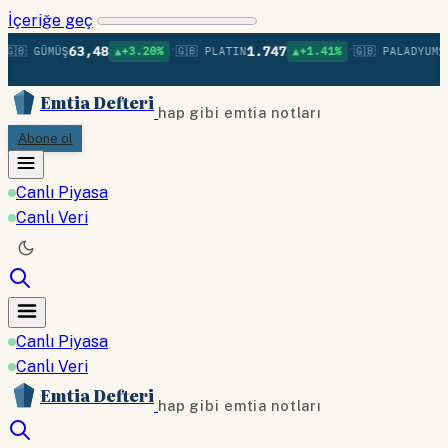
İçeriğe geç
•
•
63,48
1.747
1.
🇧 GÜMÜŞ
▲+3.20%
🇬🇧 PLATIN
▲+1.41%
🇬🇧 PALADYUM
Emtia Defteri
hap gibi emtia notları
Abone ol
Canlı Piyasa
Canlı Veri
Canlı Piyasa
Canlı Veri
Emtia Defteri
hap gibi emtia notları