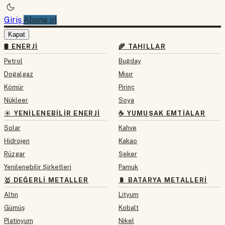
Giriş
Abone ol
Kapat
🛢 ENERJI
🌾 TAHILLAR
Petrol
Buğday
Doğalgaz
Mısır
Kömür
Pirinç
Nükleer
Soya
☀️ YENILENEBILIR ENERJI
☕ YUMUŞAK EMTIALAR
Solar
Kahve
Hidrojen
Kakao
Rüzgar
Şeker
Yenilenebilir Şirketleri
Pamuk
🥇 DEĞERLI METALLER
🔋 BATARYA METALLERI
Altın
Lityum
Gümüş
Kobalt
Platinyum
Nikel