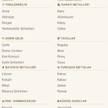
☀️ YENILENEBILIR
🏭 SANAYI METALLERI
Solar
Bakır
Hidrojen
Alüminyum
Rüzgar
Kalay
Yenilenebilir Şirketleri
Çinko
🔨 DEMIR ÇELIK
🌾 TAHILLAR
Çelik
Buğday
Demir Cevheri
Mısır
Kok Kömürü
Pirinç
Çelik Şirketleri
Soya
🔋 BATARYA METALLERI
☕ YUMUŞAK EMTIALAR
Lityum
Kahve
Kobalt
Kakao
Nikel
Şeker
Batarya Şirketleri
Pamuk
🌿 END. HAMMADDELER
🌐 GÜNCEL KONULAR
Kauçuk
Jeopolitik