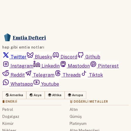
Emtia Defteri
hap gibi emtia notları
Twitter
Bluesky
Discord
Github
Instagram
Linkedin
Mastodon
Pinterest
Reddit
Telegram
Threads
Tiktok
Whatsapp
Youtube
🌎 Amerika
🌏 Asya
🌍 Afrika
🌍 Avrupa
🛢 ENERJI
🥇 DEĞERLI METALLER
Petrol
Altın
Doğalgaz
Gümüş
Kömür
Platinyum
Nükleer
Altın Madencileri