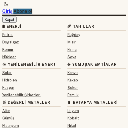
Giriş
Abone ol
Kapat
🛢 ENERJI
🌾 TAHILLAR
Petrol
Buğday
Doğalgaz
Mısır
Kömür
Pirinç
Nükleer
Soya
☀️ YENILENEBILIR ENERJI
☕ YUMUŞAK EMTIALAR
Solar
Kahve
Hidrojen
Kakao
Rüzgar
Şeker
Yenilenebilir Şirketleri
Pamuk
🥇 DEĞERLI METALLER
🔋 BATARYA METALLERI
Altın
Lityum
Gümüş
Kobalt
Platinyum
Nikel