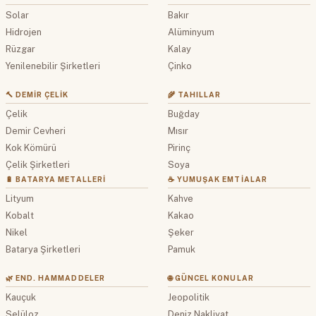
Solar
Bakır
Hidrojen
Alüminyum
Rüzgar
Kalay
Yenilenebilir Şirketleri
Çinko
🔨 DEMIR ÇELIK
🌾 TAHILLAR
Çelik
Buğday
Demir Cevheri
Mısır
Kok Kömürü
Pirinç
Çelik Şirketleri
Soya
🔋 BATARYA METALLERI
☕ YUMUŞAK EMTIALAR
Lityum
Kahve
Kobalt
Kakao
Nikel
Şeker
Batarya Şirketleri
Pamuk
🌿 END. HAMMADDELER
🌐 GÜNCEL KONULAR
Kauçuk
Jeopolitik
Selüloz
Deniz Nakliyat