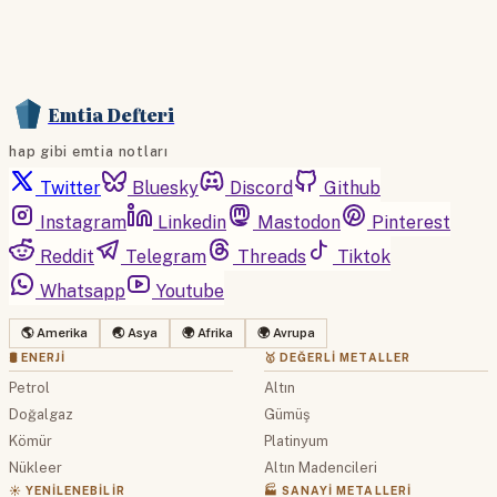
Emtia Defteri
hap gibi emtia notları
Twitter
Bluesky
Discord
Github
Instagram
Linkedin
Mastodon
Pinterest
Reddit
Telegram
Threads
Tiktok
Whatsapp
Youtube
🌎 Amerika
🌏 Asya
🌍 Afrika
🌍 Avrupa
🛢 ENERJI
🥇 DEĞERLI METALLER
Petrol
Altın
Doğalgaz
Gümüş
Kömür
Platinyum
Nükleer
Altın Madencileri
☀️ YENILENEBILIR
🏭 SANAYI METALLERI