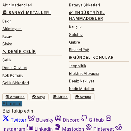
Altın Madencileri
Batarya Şirketleri
🏭 SANAYI METALLERI
🌿 ENDÜSTRIYEL
HAMMADDELER
Bakır
Kauçuk
Alüminyum
Selüloz
Kalay
Gübre
Çinko
Bitkisel Yağ
🔨 DEMIR ÇELIK
🌐 GÜNCEL KONULAR
Çelik
Jeopolitik
Demir Cevheri
Elektrik Altyapısı
Kok Kömürü
Deniz Nakliyat
Çelik Şirketleri
Nadir Metaller
🌎 Amerika
🌏 Asya
🌍 Afrika
🌍 Avrupa
Abone ol
Bizi takip edin
Twitter
Bluesky
Discord
Github
Instagram
Linkedin
Mastodon
Pinterest