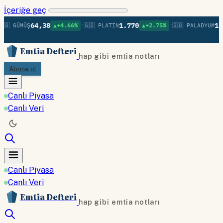
İçeriğe geç
•
•
64,38
1.770
1.3
🇧 GÜMÜŞ
▲+4.66%
🇬🇧 PLATIN
▲+2.75%
🇬🇧 PALADYUM
Emtia Defteri
hap gibi emtia notları
Abone ol
Canlı Piyasa
Canlı Veri
Canlı Piyasa
Canlı Veri
Emtia Defteri
hap gibi emtia notları