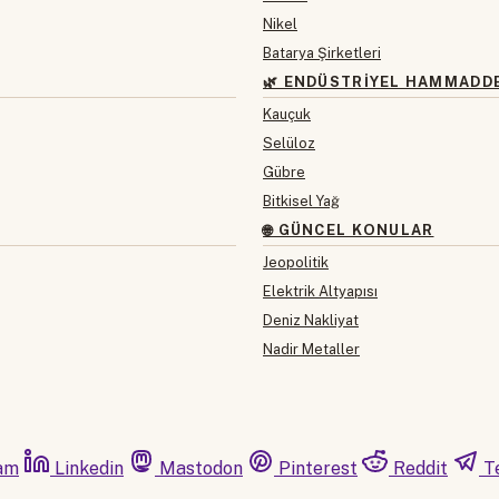
Nikel
Batarya Şirketleri
🌿 ENDÜSTRIYEL HAMMADD
Kauçuk
Selüloz
Gübre
Bitkisel Yağ
🌐 GÜNCEL KONULAR
Jeopolitik
Elektrik Altyapısı
Deniz Nakliyat
Nadir Metaller
am
Linkedin
Mastodon
Pinterest
Reddit
T