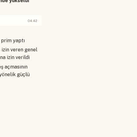
inde yükseldi
04.42
 prim yaptı
 izin veren genel
a izin verildi
eş açmasının
yönelik güçlü