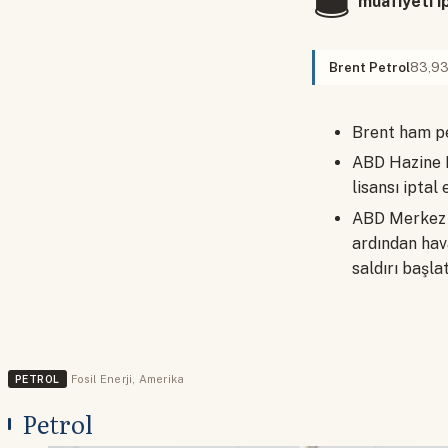
muafiyeti i
Brent Petrol
83,9
Brent ham pe
ABD Hazine Ba
lisansı ipta
ABD Merkez K
ardından hav
saldırı başla
PETROL
Fosil Enerji
,
Amerika
Petrol