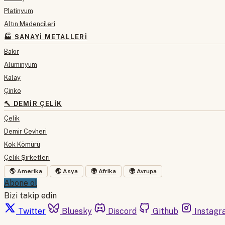
Platinyum
Altın Madencileri
🏭 SANAYI METALLERI
Bakır
Alüminyum
Kalay
Çinko
🔨 DEMIR ÇELIK
Çelik
Demir Cevheri
Kok Kömürü
Çelik Şirketleri
🌎 Amerika
🌏 Asya
🌍 Afrika
🌍 Avrupa
Abone ol
Bizi takip edin
Twitter
Bluesky
Discord
Github
Instagr