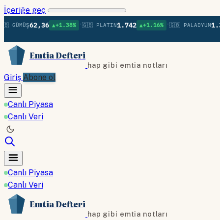
İçeriğe geç
•
•
62,36
1.742
1.370
ÜMÜŞ
▲+1.38%
🇬🇧 PLATIN
▲+1.16%
🇬🇧 PALADYUM
▲
Emtia Defteri
hap gibi emtia notları
Giriş
Abone ol
Canlı Piyasa
Canlı Veri
Canlı Piyasa
Canlı Veri
Emtia Defteri
hap gibi emtia notları