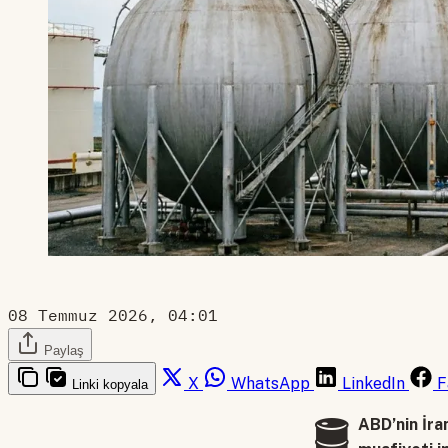
08 Temmuz 2026, 04:01
Paylaş
X
WhatsApp
LinkedIn
F
Linki kopyala
🛢️
ABD’nin İra