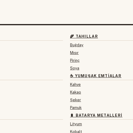
🌾 TAHILLAR
Buğday
Mısır
Pirinç
Soya
☕ YUMUŞAK EMTIALAR
Kahve
Kakao
Şeker
Pamuk
🔋 BATARYA METALLERI
Lityum
Kobalt