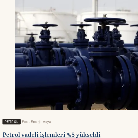
PETROL
Fosil Enerji
,
Asya
Petrol vadeli işlemleri %5 yükseldi