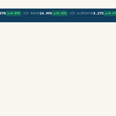
•
•
•
14.995
3.275
+0.09%
🇬🇧 BAKIR
▲+0.33%
🇬🇧 ALÜMINYUM
▲+0.67%
🇬