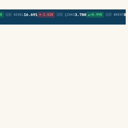
•
•
16.691
3.780
83,93
🇧 NIKEL
▼-2.52%
🇬🇧 ÇINKO
▲+0.99%
🇬🇧 BRENT