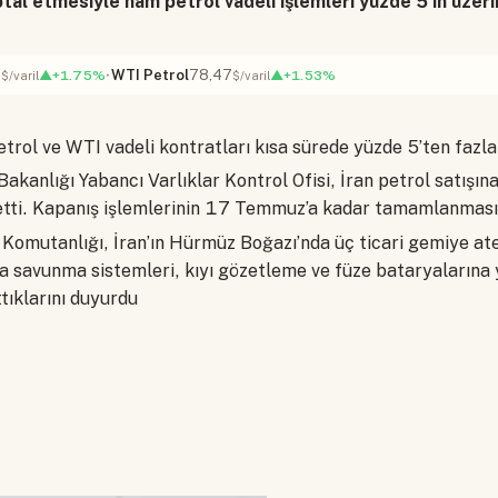
ptal etmesiyle ham petrol vadeli işlemleri yüzde 5’in üzer
3
WTI Petrol
78,47
▲+1.75%
▲+1.53%
$/varil
$/varil
trol ve WTI vadeli kontratları kısa sürede yüzde 5’ten fazla
kanlığı Yabancı Varlıklar Kontrol Ofisi, İran petrol satışına
l etti. Kapanış işlemlerinin 17 Temmuz’a kadar tamamlanmasın
omutanlığı, İran’ın Hürmüz Boğazı’nda üç ticari gemiye at
a savunma sistemleri, kıyı gözetleme ve füze bataryalarına 
ttıklarını duyurdu