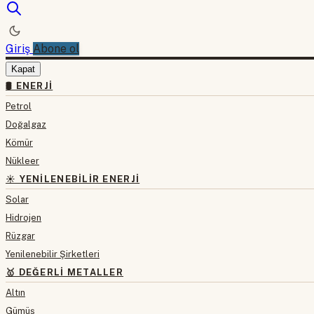
Giriş
Abone ol
Kapat
🛢 ENERJI
Petrol
Doğalgaz
Kömür
Nükleer
☀️ YENILENEBILIR ENERJI
Solar
Hidrojen
Rüzgar
Yenilenebilir Şirketleri
🥇 DEĞERLI METALLER
Altın
Gümüş