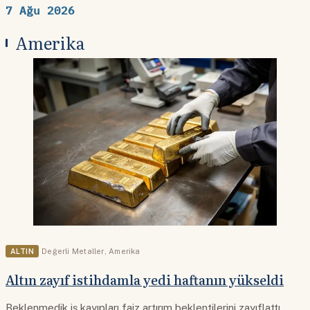
7 Ağu 2026
Amerika
ALTIN
Değerli Metaller
,
Amerika
Altın zayıf istihdamla yedi haftanın yükseldi
Beklenmedik iş kayıpları faiz artırım beklentilerini zayıflattı