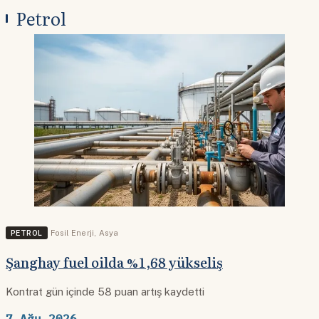
Petrol
PETROL
Fosil Enerji
,
Asya
Şanghay fuel oilda %1,68 yükseliş
Kontrat gün içinde 58 puan artış kaydetti
7 Ağu 2026