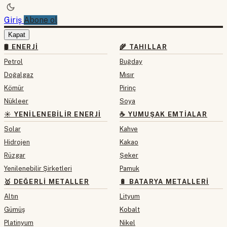
Giriş
Abone ol
Kapat
🛢 ENERJI
🌾 TAHILLAR
Petrol
Buğday
Doğalgaz
Mısır
Kömür
Pirinç
Nükleer
Soya
☀️ YENILENEBILIR ENERJI
☕ YUMUŞAK EMTIALAR
Solar
Kahve
Hidrojen
Kakao
Rüzgar
Şeker
Yenilenebilir Şirketleri
Pamuk
🥇 DEĞERLI METALLER
🔋 BATARYA METALLERI
Altın
Lityum
Gümüş
Kobalt
Platinyum
Nikel