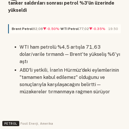
tanker saldırıları sonrası petrol %3'ün üzerinde
yükseldi
Brent Petrol
82,08
▼-0.50%
WTI Petrol
77,02
▼-0.35%
19.50
WTI ham petrolü %4,5 artışla 71,63
dolar/varile tırmandı — Brent'te yükseliş %6'yı
aştı
ABD'li yetkili, İran'ın Hürmüz'deki eylemlerinin
"tamamen kabul edilemez" olduğunu ve
sonuçlarıyla karşılaşacağını belirtti —
müzakereler tırmanmaya rağmen sürüyor
PETROL
Fosil Enerji
,
Amerika