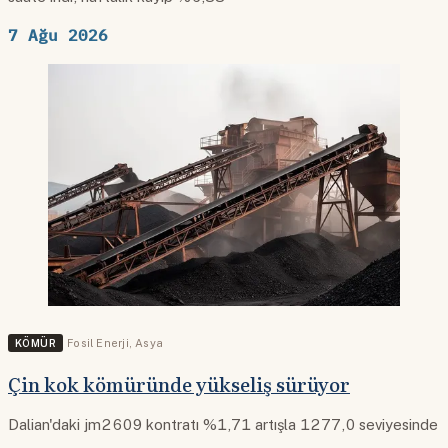
7 Ağu 2026
KÖMÜR
Fosil Enerji
,
Asya
Çin kok kömüründe yükseliş sürüyor
Dalian'daki jm2609 kontratı %1,71 artışla 1277,0 seviyesinde