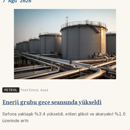
7 Ağu 2026
PETROL
Fosil Enerji
,
Asya
Enerji grubu gece seansında yükseldi
Safona yaklaşık %3,4 yükseldi, etilen glikol ve akaryakıt %1,6
üzerinde arttı