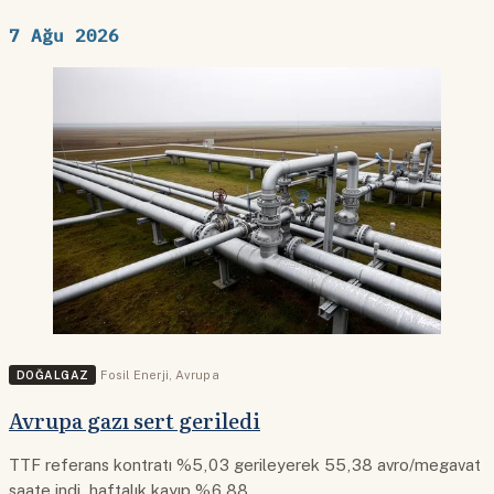
7 Ağu 2026
DOĞALGAZ
Fosil Enerji
,
Avrupa
Avrupa gazı sert geriledi
TTF referans kontratı %5,03 gerileyerek 55,38 avro/megavat
saate indi, haftalık kayıp %6,88