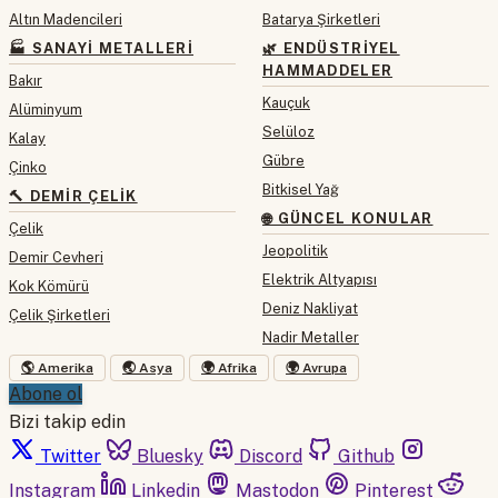
Altın Madencileri
Batarya Şirketleri
🏭 SANAYI METALLERI
🌿 ENDÜSTRIYEL
HAMMADDELER
Bakır
Kauçuk
Alüminyum
Selüloz
Kalay
Gübre
Çinko
Bitkisel Yağ
🔨 DEMIR ÇELIK
🌐 GÜNCEL KONULAR
Çelik
Jeopolitik
Demir Cevheri
Elektrik Altyapısı
Kok Kömürü
Deniz Nakliyat
Çelik Şirketleri
Nadir Metaller
🌎 Amerika
🌏 Asya
🌍 Afrika
🌍 Avrupa
Abone ol
Bizi takip edin
Twitter
Bluesky
Discord
Github
Instagram
Linkedin
Mastodon
Pinterest