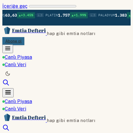
İçeriğe geç
•
•
63
1.757
1.383
▲+3.45%
🇬🇧 PLATIN
▲+1.99%
🇬🇧 PALADYUM
▲+1.02%
Emtia Defteri
hap gibi emtia notları
Abone ol
Canlı Piyasa
Canlı Veri
Canlı Piyasa
Canlı Veri
Emtia Defteri
hap gibi emtia notları