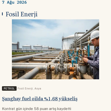
7 Ağu 2026
Fosil Enerji
PETROL
Fosil Enerji
,
Asya
Şanghay fuel oilda %1,68 yükseliş
Kontrat gün içinde 58 puan artış kaydetti