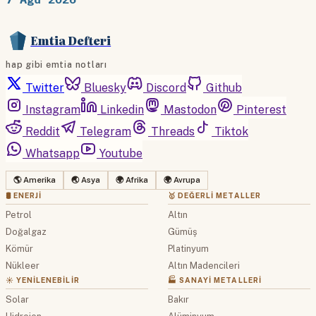
Emtia Defteri
hap gibi emtia notları
Twitter
Bluesky
Discord
Github
Instagram
Linkedin
Mastodon
Pinterest
Reddit
Telegram
Threads
Tiktok
Whatsapp
Youtube
🌎 Amerika
🌏 Asya
🌍 Afrika
🌍 Avrupa
🛢 ENERJI
🥇 DEĞERLI METALLER
Petrol
Altın
Doğalgaz
Gümüş
Kömür
Platinyum
Nükleer
Altın Madencileri
☀️ YENILENEBILIR
🏭 SANAYI METALLERI
Solar
Bakır