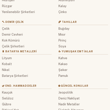
Hidrojen
Alüminyum
Rüzgar
Kalay
Yenilenebilir Şirketleri
Çinko
🔨 DEMIR ÇELIK
🌾 TAHILLAR
Çelik
Buğday
Demir Cevheri
Mısır
Kok Kömürü
Pirinç
Çelik Şirketleri
Soya
🔋 BATARYA METALLERI
☕ YUMUŞAK EMTIALAR
Lityum
Kahve
Kobalt
Kakao
Nikel
Şeker
Batarya Şirketleri
Pamuk
🌿 END. HAMMADDELER
🌐 GÜNCEL KONULAR
Kauçuk
Jeopolitik
Selüloz
Deniz Nakliyat
Gübre
Nadir Metaller