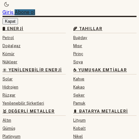
Giriş
Abone ol
Kapat
🛢 ENERJI
🌾 TAHILLAR
Petrol
Buğday
Doğalgaz
Mısır
Kömür
Pirinç
Nükleer
Soya
☀️ YENILENEBILIR ENERJI
☕ YUMUŞAK EMTIALAR
Solar
Kahve
Hidrojen
Kakao
Rüzgar
Şeker
Yenilenebilir Şirketleri
Pamuk
🥇 DEĞERLI METALLER
🔋 BATARYA METALLERI
Altın
Lityum
Gümüş
Kobalt
Platinyum
Nikel