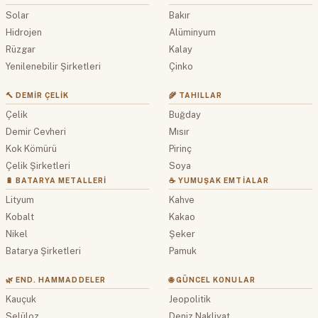
Solar
Bakır
Hidrojen
Alüminyum
Rüzgar
Kalay
Yenilenebilir Şirketleri
Çinko
🔨 DEMIR ÇELIK
🌾 TAHILLAR
Çelik
Buğday
Demir Cevheri
Mısır
Kok Kömürü
Pirinç
Çelik Şirketleri
Soya
🔋 BATARYA METALLERI
☕ YUMUŞAK EMTIALAR
Lityum
Kahve
Kobalt
Kakao
Nikel
Şeker
Batarya Şirketleri
Pamuk
🌿 END. HAMMADDELER
🌐 GÜNCEL KONULAR
Kauçuk
Jeopolitik
Selüloz
Deniz Nakliyat