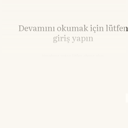
Devamını okumak için lütfe
giriş yapın
Hesabınız yoksa lütfen abone olun.
Hemen Abone Ol
Hesabınız var mı?
Giriş
Brent Petrol
79,64
▲+0.24%
WTI Petrol
75,20
▼-0.03%
09.27