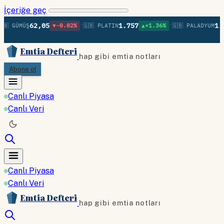
İçeriğe geç
•
•
62,05
1.757
1.3
🇧 GÜMÜŞ
▼-0.02%
🇬🇧 PLATIN
▲+1.36%
🇬🇧 PALADYUM
Emtia Defteri
hap gibi emtia notları
Abone ol
Canlı Piyasa
Canlı Veri
Canlı Piyasa
Canlı Veri
Emtia Defteri
hap gibi emtia notları