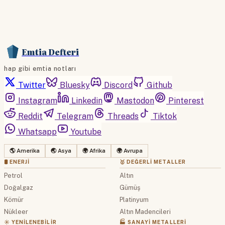
Emtia Defteri
hap gibi emtia notları
Twitter
Bluesky
Discord
Github
Instagram
Linkedin
Mastodon
Pinterest
Reddit
Telegram
Threads
Tiktok
Whatsapp
Youtube
🌎 Amerika
🌏 Asya
🌍 Afrika
🌍 Avrupa
🛢 ENERJI
🥇 DEĞERLI METALLER
Petrol
Altın
Doğalgaz
Gümüş
Kömür
Platinyum
Nükleer
Altın Madencileri
☀️ YENILENEBILIR
🏭 SANAYI METALLERI