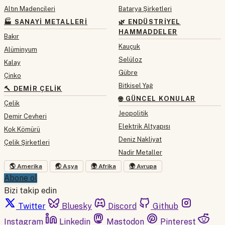
Altın Madencileri
Batarya Şirketleri
🏭 SANAYI METALLERI
🌿 ENDÜSTRIYEL
HAMMADDELER
Bakır
Kauçuk
Alüminyum
Selüloz
Kalay
Gübre
Çinko
Bitkisel Yağ
🔨 DEMIR ÇELIK
🌐 GÜNCEL KONULAR
Çelik
Jeopolitik
Demir Cevheri
Elektrik Altyapısı
Kok Kömürü
Deniz Nakliyat
Çelik Şirketleri
Nadir Metaller
🌎 Amerika
🌏 Asya
🌍 Afrika
🌍 Avrupa
Abone ol
Bizi takip edin
Twitter
Bluesky
Discord
Github
Instagram
Linkedin
Mastodon
Pinterest