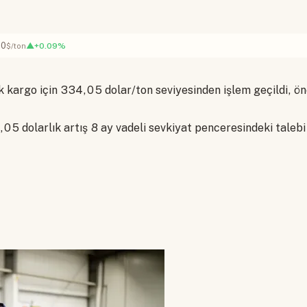
60
▲+0.09%
$/ton
k kargo için 334,05 dolar/ton seviyesinden işlem geçildi, ö
05 dolarlık artış 8 ay vadeli sevkiyat penceresindeki talebi 