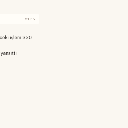
21.55
nceki işlem 330
yansıttı