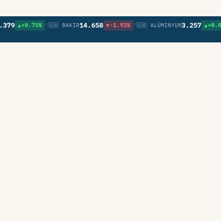
•
•
•
14.658
3.257
0.75%
🇬🇧 BAKIR
▼-1.92%
🇬🇧 ALÜMINYUM
▲+0.09%
🇬🇧