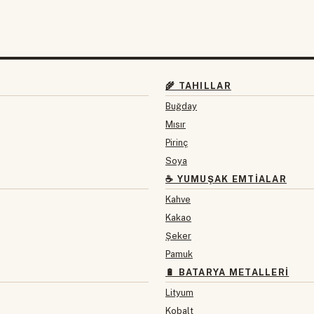
🌾 TAHILLAR
Buğday
Mısır
Pirinç
Soya
☕ YUMUŞAK EMTIALAR
Kahve
Kakao
Şeker
Pamuk
🔋 BATARYA METALLERI
Lityum
Kobalt