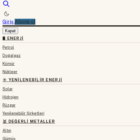
Giriş
Abone ol
Kapat
🛢 ENERJI
Petrol
Doğalgaz
Kömür
Nükleer
☀️ YENILENEBILIR ENERJI
Solar
Hidrojen
Rüzgar
Yenilenebilir Şirketleri
🥇 DEĞERLI METALLER
Altın
Gümüş