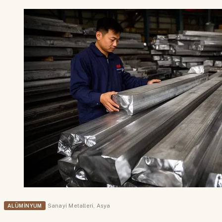
ALÜMINYUM
Sanayi Metalleri
,
Asya