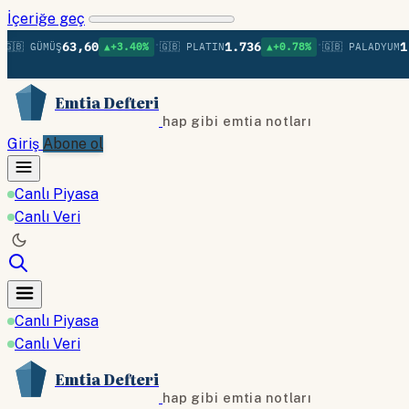
İçeriğe geç
•
•
63,60
1.736
1.379
MÜŞ
▲+3.40%
🇬🇧 PLATIN
▲+0.78%
🇬🇧 PALADYUM
▲+
Emtia Defteri
hap gibi emtia notları
Giriş
Abone ol
Canlı Piyasa
Canlı Veri
Canlı Piyasa
Canlı Veri
Emtia Defteri
hap gibi emtia notları