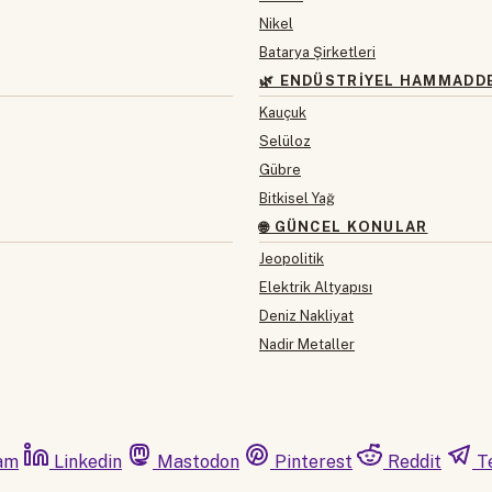
Nikel
Batarya Şirketleri
🌿 ENDÜSTRIYEL HAMMADD
Kauçuk
Selüloz
Gübre
Bitkisel Yağ
🌐 GÜNCEL KONULAR
Jeopolitik
Elektrik Altyapısı
Deniz Nakliyat
Nadir Metaller
am
Linkedin
Mastodon
Pinterest
Reddit
T