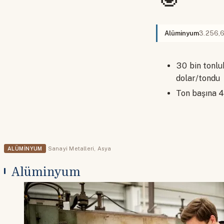
Alüminyum
3.256,
30 bin tonlu
dolar/tondu
Ton başına 4,
ALÜMINYUM
Sanayi Metalleri
,
Asya
Alüminyum