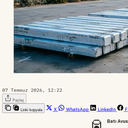
07 Temmuz 2026, 12:22
Paylaş
X
WhatsApp
LinkedIn
F
Linki kopyala
🥫
Batı Avus