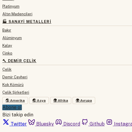
Platinyum
Altın Madencileri
🏭 SANAYI METALLERI
Bakır
Alüminyum
Kalay
Çinko
🔨 DEMIR ÇELIK
Çelik
Demir Cevheri
Kok Kömürü
Çelik Şirketleri
🌎 Amerika
🌏 Asya
🌍 Afrika
🌍 Avrupa
Abone ol
Bizi takip edin
Twitter
Bluesky
Discord
Github
Instagr