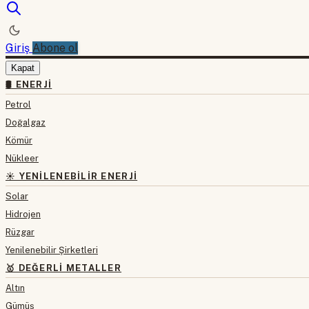
Giriş
Abone ol
Kapat
🛢 ENERJI
Petrol
Doğalgaz
Kömür
Nükleer
☀️ YENILENEBILIR ENERJI
Solar
Hidrojen
Rüzgar
Yenilenebilir Şirketleri
🥇 DEĞERLI METALLER
Altın
Gümüş