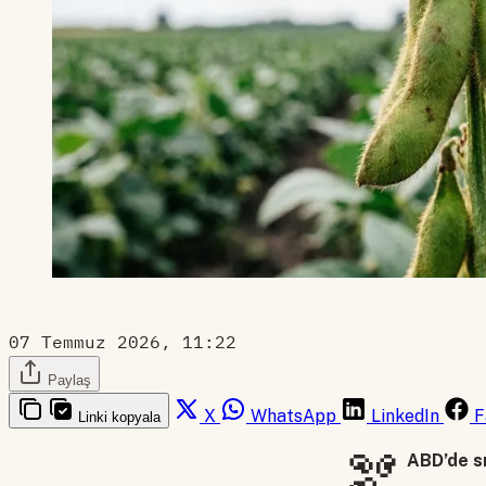
07 Temmuz 2026, 11:22
Paylaş
X
WhatsApp
LinkedIn
F
Linki kopyala
🫘
ABD’de sı