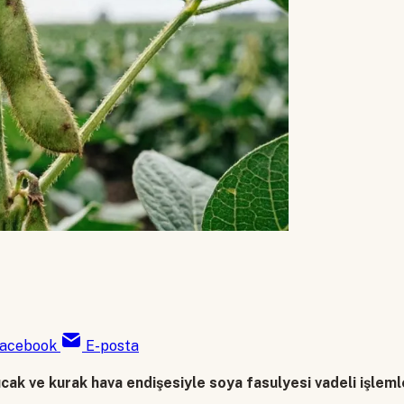
acebook
E-posta
cak ve kurak hava endişesiyle soya fasulyesi vadeli işleml