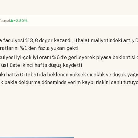
▲+2.80%
/buşel
 fasulyesi %3,8 değer kazandı, ithalat maliyetindeki artış D
ratlarını %1’den fazla yukarı çekti
ulyesi iyi-çok iyi oranı %64’e gerileyerek piyasa beklentisi
, üst üste ikinci hafta düşüş kaydetti
ki hafta Ortabatı’da beklenen yüksek sıcaklık ve düşük yağ
ik bakla doldurma döneminde verim kaybı riskini canlı tutuy