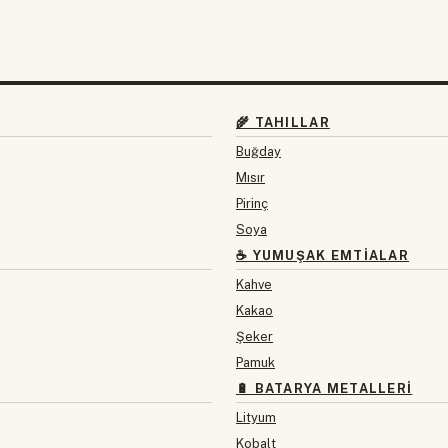
🌾 TAHILLAR
Buğday
Mısır
Pirinç
Soya
☕ YUMUŞAK EMTIALAR
Kahve
Kakao
Şeker
Pamuk
🔋 BATARYA METALLERI
Lityum
Kobalt