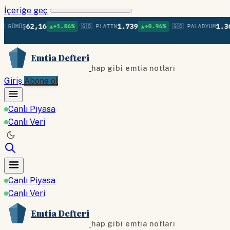
İçeriğe geç
•
•
62,16
1.739
1.368
Ş
▲+1.06%
🇬🇧 PLATIN
▲+0.96%
🇬🇧 PALADYUM
▼-0.
Emtia Defteri
hap gibi emtia notları
Giriş
Abone ol
Canlı Piyasa
Canlı Veri
Canlı Piyasa
Canlı Veri
Emtia Defteri
hap gibi emtia notları