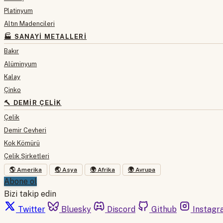
Platinyum
Altın Madencileri
🏭 SANAYI METALLERI
Bakır
Alüminyum
Kalay
Çinko
🔨 DEMIR ÇELIK
Çelik
Demir Cevheri
Kok Kömürü
Çelik Şirketleri
🌎 Amerika
🌏 Asya
🌍 Afrika
🌍 Avrupa
Abone ol
Bizi takip edin
Twitter
Bluesky
Discord
Github
Instagr