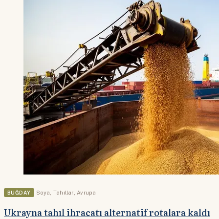
BUĞDAY
Soya
,
Tahıllar
,
Avrupa
Ukrayna tahıl ihracatı alternatif rotalara kaldı