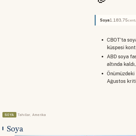
Soya
1.183,75
cent
CBOT’ta soya
küspesi kont
ABD soya fas
altında kaldı
Önümüzdeki i
Ağustos krit
SOYA
Tahıllar
,
Amerika
Soya