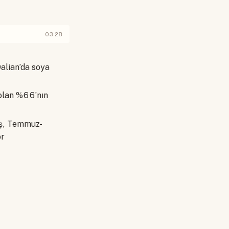
03.28
alian’da soya
 olan %66’nın
ış, Temmuz-
or