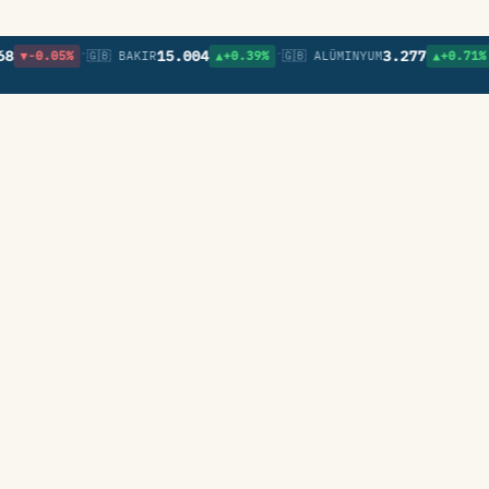
•
•
•
15.004
3.277
05%
🇬🇧 BAKIR
▲+0.39%
🇬🇧 ALÜMINYUM
▲+0.71%
🇬🇧 N