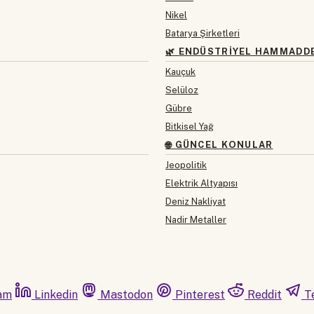
Nikel
Batarya Şirketleri
🌿 ENDÜSTRIYEL HAMMADD
Kauçuk
Selüloz
Gübre
Bitkisel Yağ
🌐 GÜNCEL KONULAR
Jeopolitik
Elektrik Altyapısı
Deniz Nakliyat
Nadir Metaller
am
Linkedin
Mastodon
Pinterest
Reddit
T