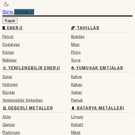
Giriş
Abone ol
Kapat
🛢 ENERJI
🌾 TAHILLAR
Petrol
Buğday
Doğalgaz
Mısır
Kömür
Pirinç
Nükleer
Soya
☀️ YENILENEBILIR ENERJI
☕ YUMUŞAK EMTIALAR
Solar
Kahve
Hidrojen
Kakao
Rüzgar
Şeker
Yenilenebilir Şirketleri
Pamuk
🥇 DEĞERLI METALLER
🔋 BATARYA METALLERI
Altın
Lityum
Gümüş
Kobalt
Platinyum
Nikel