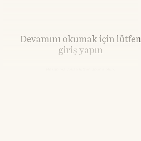
Devamını okumak için lütfe
giriş yapın
Hesabınız yoksa lütfen abone olun.
Hemen Abone Ol
Hesabınız var mı?
Giriş
Platin
1.727,70
▼-0.31%
13.34