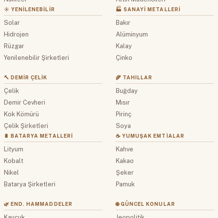
☀️ YENILENEBILIR
🏭 SANAYI METALLERI
Solar
Bakır
Hidrojen
Alüminyum
Rüzgar
Kalay
Yenilenebilir Şirketleri
Çinko
🔨 DEMIR ÇELIK
🌾 TAHILLAR
Çelik
Buğday
Demir Cevheri
Mısır
Kok Kömürü
Pirinç
Çelik Şirketleri
Soya
🔋 BATARYA METALLERI
☕ YUMUŞAK EMTIALAR
Lityum
Kahve
Kobalt
Kakao
Nikel
Şeker
Batarya Şirketleri
Pamuk
🌿 END. HAMMADDELER
🌐 GÜNCEL KONULAR
Kauçuk
Jeopolitik