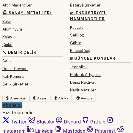
Altın Madencileri
Batarya Şirketleri
🏭 SANAYI METALLERI
🌿 ENDÜSTRIYEL
HAMMADDELER
Bakır
Kauçuk
Alüminyum
Selüloz
Kalay
Gübre
Çinko
Bitkisel Yağ
🔨 DEMIR ÇELIK
🌐 GÜNCEL KONULAR
Çelik
Jeopolitik
Demir Cevheri
Elektrik Altyapısı
Kok Kömürü
Deniz Nakliyat
Çelik Şirketleri
Nadir Metaller
🌎 Amerika
🌏 Asya
🌍 Afrika
🌍 Avrupa
Abone ol
Bizi takip edin
Twitter
Bluesky
Discord
Github
Instagram
Linkedin
Mastodon
Pinterest