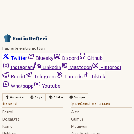
Emtia Defteri
hap gibi emtia notları
Twitter
Bluesky
Discord
Github
Instagram
Linkedin
Mastodon
Pinterest
Reddit
Telegram
Threads
Tiktok
Whatsapp
Youtube
🌎 Amerika
🌏 Asya
🌍 Afrika
🌍 Avrupa
🛢 ENERJI
🥇 DEĞERLI METALLER
Petrol
Altın
Doğalgaz
Gümüş
Kömür
Platinyum
Nükleer
Altın Madencileri