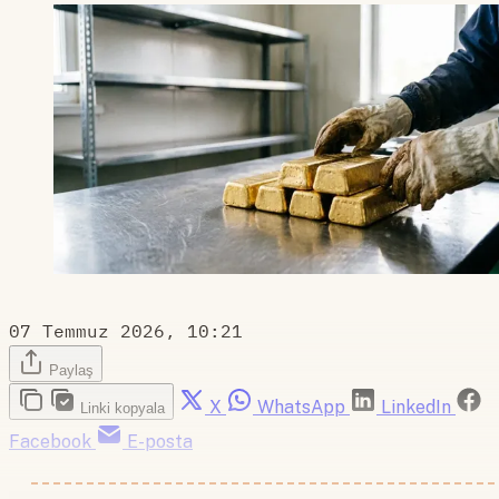
07 Temmuz 2026, 10:21
Paylaş
X
WhatsApp
LinkedIn
Linki kopyala
Facebook
E-posta