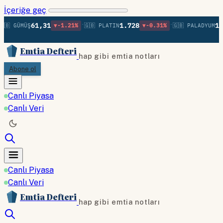
İçeriğe geç
•
•
61,31
1.728
1.3
🇧 GÜMÜŞ
▼-1.21%
🇬🇧 PLATIN
▼-0.31%
🇬🇧 PALADYUM
Emtia Defteri
hap gibi emtia notları
Abone ol
Canlı Piyasa
Canlı Veri
Canlı Piyasa
Canlı Veri
Emtia Defteri
hap gibi emtia notları