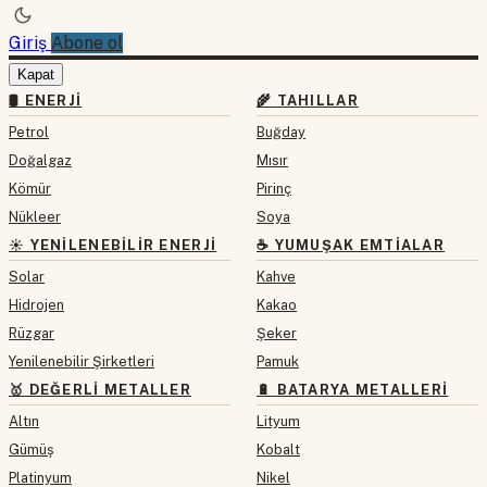
Giriş
Abone ol
Kapat
🛢 ENERJI
🌾 TAHILLAR
Petrol
Buğday
Doğalgaz
Mısır
Kömür
Pirinç
Nükleer
Soya
☀️ YENILENEBILIR ENERJI
☕ YUMUŞAK EMTIALAR
Solar
Kahve
Hidrojen
Kakao
Rüzgar
Şeker
Yenilenebilir Şirketleri
Pamuk
🥇 DEĞERLI METALLER
🔋 BATARYA METALLERI
Altın
Lityum
Gümüş
Kobalt
Platinyum
Nikel