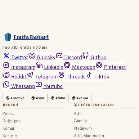
Emtia Defteri
hap gibi emtia notları
Twitter
Bluesky
Discord
Github
Instagram
Linkedin
Mastodon
Pinterest
Reddit
Telegram
Threads
Tiktok
Whatsapp
Youtube
🌎 Amerika
🌏 Asya
🌍 Afrika
🌍 Avrupa
🛢 ENERJI
🥇 DEĞERLI METALLER
Petrol
Altın
Doğalgaz
Gümüş
Kömür
Platinyum
Nükleer
Altın Madencileri