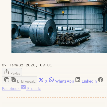
07 Temmuz 2026, 09:01
Paylaş
X
WhatsApp
LinkedIn
Linki kopyala
Facebook
E-posta