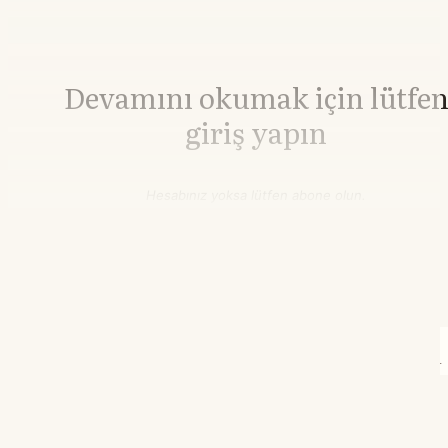
Devamını okumak için lütfe
giriş yapın
Hesabınız yoksa lütfen abone olun.
Hemen Abone Ol
Hesabınız var mı?
Giriş
İnşaat Demiri
3.010,00
▲+0.13%
HRC Çelik
3.240,00
▲+0.56%
02.01