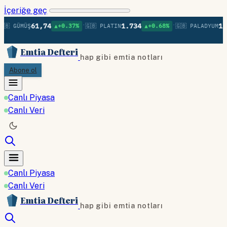
İçeriğe geç
•
•
61,74
1.734
1.3
🇧 GÜMÜŞ
▲+0.37%
🇬🇧 PLATIN
▲+0.68%
🇬🇧 PALADYUM
Emtia Defteri
hap gibi emtia notları
Abone ol
Canlı Piyasa
Canlı Veri
Canlı Piyasa
Canlı Veri
Emtia Defteri
hap gibi emtia notları