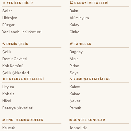
☀️ YENILENEBILIR
🏭 SANAYI METALLERI
Solar
Bakır
Hidrojen
Alüminyum
Rüzgar
Kalay
Yenilenebilir Şirketleri
Çinko
🔨 DEMIR ÇELIK
🌾 TAHILLAR
Çelik
Buğday
Demir Cevheri
Mısır
Kok Kömürü
Pirinç
Çelik Şirketleri
Soya
🔋 BATARYA METALLERI
☕ YUMUŞAK EMTIALAR
Lityum
Kahve
Kobalt
Kakao
Nikel
Şeker
Batarya Şirketleri
Pamuk
🌿 END. HAMMADDELER
🌐 GÜNCEL KONULAR
Kauçuk
Jeopolitik