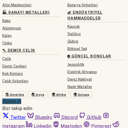
Altın Madencileri
Batarya Şirketleri
🏭 SANAYI METALLERI
🌿 ENDÜSTRIYEL
HAMMADDELER
Bakır
Kauçuk
Alüminyum
Selüloz
Kalay
Gübre
Çinko
Bitkisel Yağ
🔨 DEMIR ÇELIK
🌐 GÜNCEL KONULAR
Çelik
Jeopolitik
Demir Cevheri
Elektrik Altyapısı
Kok Kömürü
Deniz Nakliyat
Çelik Şirketleri
Nadir Metaller
🌎 Amerika
🌏 Asya
🌍 Afrika
🌍 Avrupa
Abone ol
Bizi takip edin
Twitter
Bluesky
Discord
Github
Instagram
Linkedin
Mastodon
Pinterest