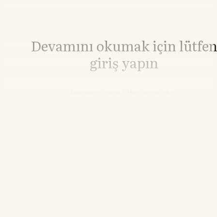
Devamını okumak için lütfe
giriş yapın
Hesabınız yoksa lütfen abone olun.
Hemen Abone Ol
Hesabınız var mı?
Giriş
Alüminyum
3.256,60
▲+0.09%
21.55