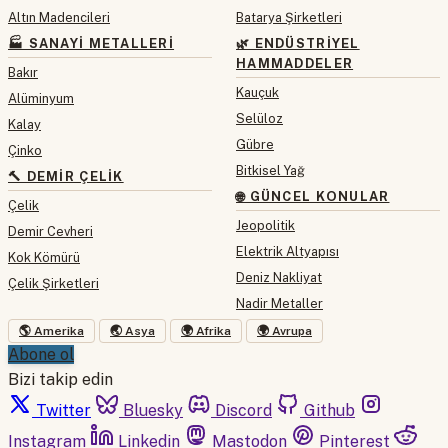
Altın Madencileri
Batarya Şirketleri
🏭 SANAYI METALLERI
🌿 ENDÜSTRIYEL
HAMMADDELER
Bakır
Kauçuk
Alüminyum
Selüloz
Kalay
Gübre
Çinko
Bitkisel Yağ
🔨 DEMIR ÇELIK
🌐 GÜNCEL KONULAR
Çelik
Jeopolitik
Demir Cevheri
Elektrik Altyapısı
Kok Kömürü
Deniz Nakliyat
Çelik Şirketleri
Nadir Metaller
🌎 Amerika
🌏 Asya
🌍 Afrika
🌍 Avrupa
Abone ol
Bizi takip edin
Twitter
Bluesky
Discord
Github
Instagram
Linkedin
Mastodon
Pinterest