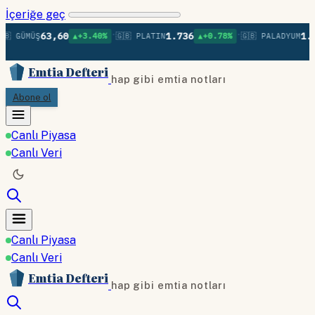
İçeriğe geç
•
•
63,60
1.736
1.37
 GÜMÜŞ
▲+3.40%
🇬🇧 PLATIN
▲+0.78%
🇬🇧 PALADYUM
Emtia Defteri
hap gibi emtia notları
Abone ol
Canlı Piyasa
Canlı Veri
Canlı Piyasa
Canlı Veri
Emtia Defteri
hap gibi emtia notları