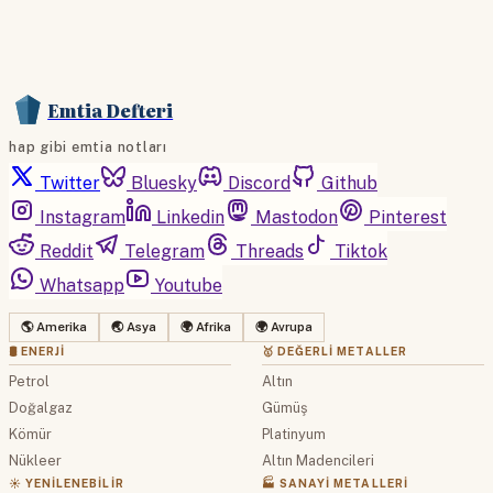
Emtia Defteri
hap gibi emtia notları
Twitter
Bluesky
Discord
Github
Instagram
Linkedin
Mastodon
Pinterest
Reddit
Telegram
Threads
Tiktok
Whatsapp
Youtube
🌎 Amerika
🌏 Asya
🌍 Afrika
🌍 Avrupa
🛢 ENERJI
🥇 DEĞERLI METALLER
Petrol
Altın
Doğalgaz
Gümüş
Kömür
Platinyum
Nükleer
Altın Madencileri
☀️ YENILENEBILIR
🏭 SANAYI METALLERI