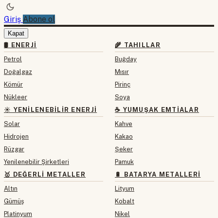
Giriş
Abone ol
Kapat
🛢 ENERJI
🌾 TAHILLAR
Petrol
Buğday
Doğalgaz
Mısır
Kömür
Pirinç
Nükleer
Soya
☀️ YENILENEBILIR ENERJI
☕ YUMUŞAK EMTIALAR
Solar
Kahve
Hidrojen
Kakao
Rüzgar
Şeker
Yenilenebilir Şirketleri
Pamuk
🥇 DEĞERLI METALLER
🔋 BATARYA METALLERI
Altın
Lityum
Gümüş
Kobalt
Platinyum
Nikel