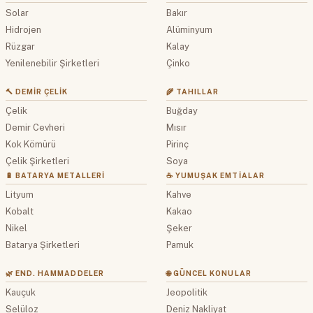
Solar
Bakır
Hidrojen
Alüminyum
Rüzgar
Kalay
Yenilenebilir Şirketleri
Çinko
🔨 DEMIR ÇELIK
🌾 TAHILLAR
Çelik
Buğday
Demir Cevheri
Mısır
Kok Kömürü
Pirinç
Çelik Şirketleri
Soya
🔋 BATARYA METALLERI
☕ YUMUŞAK EMTIALAR
Lityum
Kahve
Kobalt
Kakao
Nikel
Şeker
Batarya Şirketleri
Pamuk
🌿 END. HAMMADDELER
🌐 GÜNCEL KONULAR
Kauçuk
Jeopolitik
Selüloz
Deniz Nakliyat