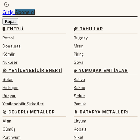
Giriş
Abone ol
Kapat
🛢 ENERJI
🌾 TAHILLAR
Petrol
Buğday
Doğalgaz
Mısır
Kömür
Pirinç
Nükleer
Soya
☀️ YENILENEBILIR ENERJI
☕ YUMUŞAK EMTIALAR
Solar
Kahve
Hidrojen
Kakao
Rüzgar
Şeker
Yenilenebilir Şirketleri
Pamuk
🥇 DEĞERLI METALLER
🔋 BATARYA METALLERI
Altın
Lityum
Gümüş
Kobalt
Platinyum
Nikel