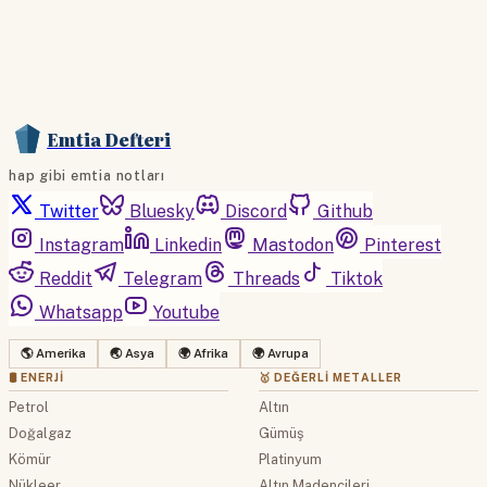
Emtia Defteri
hap gibi emtia notları
Twitter
Bluesky
Discord
Github
Instagram
Linkedin
Mastodon
Pinterest
Reddit
Telegram
Threads
Tiktok
Whatsapp
Youtube
🌎 Amerika
🌏 Asya
🌍 Afrika
🌍 Avrupa
🛢 ENERJI
🥇 DEĞERLI METALLER
Petrol
Altın
Doğalgaz
Gümüş
Kömür
Platinyum
Nükleer
Altın Madencileri