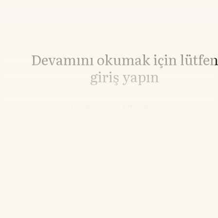
Devamını okumak için lütfe
giriş yapın
Hesabınız yoksa lütfen abone olun.
Hemen Abone Ol
Hesabınız var mı?
Giriş
Alüminyum
3.248,10
▲+0.50%
13.38