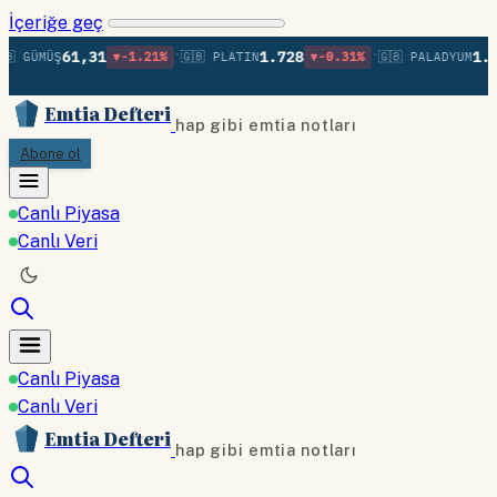
İçeriğe geç
•
•
61,31
1.728
1.37
 GÜMÜŞ
▼-1.21%
🇬🇧 PLATIN
▼-0.31%
🇬🇧 PALADYUM
Emtia Defteri
hap gibi emtia notları
Abone ol
Canlı Piyasa
Canlı Veri
Canlı Piyasa
Canlı Veri
Emtia Defteri
hap gibi emtia notları