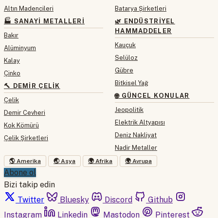
Altın Madencileri
Batarya Şirketleri
🏭 SANAYI METALLERI
🌿 ENDÜSTRIYEL
HAMMADDELER
Bakır
Kauçuk
Alüminyum
Selüloz
Kalay
Gübre
Çinko
Bitkisel Yağ
🔨 DEMIR ÇELIK
🌐 GÜNCEL KONULAR
Çelik
Jeopolitik
Demir Cevheri
Elektrik Altyapısı
Kok Kömürü
Deniz Nakliyat
Çelik Şirketleri
Nadir Metaller
🌎 Amerika
🌏 Asya
🌍 Afrika
🌍 Avrupa
Abone ol
Bizi takip edin
Twitter
Bluesky
Discord
Github
Instagram
Linkedin
Mastodon
Pinterest