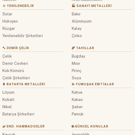
☀️ YENILENEBILIR
🏭 SANAYI METALLERI
Solar
Bakır
Hidrojen
Alüminyum
Rüzgar
Kalay
Yenilenebilir Şirketleri
Çinko
🔨 DEMIR ÇELIK
🌾 TAHILLAR
Çelik
Buğday
Demir Cevheri
Mısır
Kok Kömürü
Pirinç
Çelik Şirketleri
Soya
🔋 BATARYA METALLERI
☕ YUMUŞAK EMTIALAR
Lityum
Kahve
Kobalt
Kakao
Nikel
Şeker
Batarya Şirketleri
Pamuk
🌿 END. HAMMADDELER
🌐 GÜNCEL KONULAR
Kauçuk
Jeopolitik