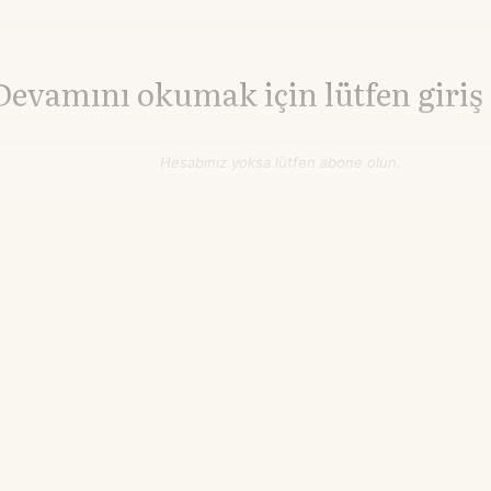
Devamını okumak için lütfen giriş
Hesabınız yoksa lütfen abone olun.
Hemen Abone Ol
Hesabınız var mı?
Giriş
Brent Petrol
79,88
WTI Petrol
75,55
▲+0.66%
▼-0.29
$/varil
$/varil