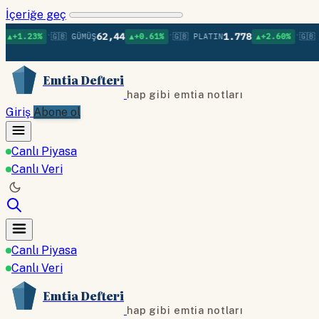
İçeriğe geç
•
•
•
62,44
1.778
1.23%
🇬🇧 GÜMÜŞ
▲+0.61%
🇬🇧 PLATIN
▲+2.60%
🇬🇧 PAL
Emtia Defteri
hap gibi emtia notları
Giriş
Abone ol
Canlı Piyasa
Canlı Veri
Canlı Piyasa
Canlı Veri
Emtia Defteri
hap gibi emtia notları