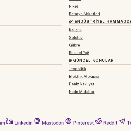
Nikel
Batarya Şirketleri
🌿 ENDÜSTRIYEL HAMMADD
Kauçuk
Selüloz
Gübre
Bitkisel Yağ
🌐 GÜNCEL KONULAR
Jeopolitik
Elektrik Altyapısı
Deniz Nakliyat
Nadir Metaller
am
Linkedin
Mastodon
Pinterest
Reddit
T