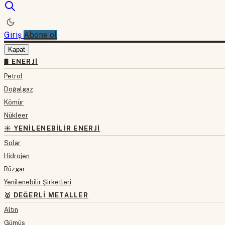
Giriş
Abone ol
Kapat
🛢 ENERJI
Petrol
Doğalgaz
Kömür
Nükleer
☀️ YENILENEBILIR ENERJI
Solar
Hidrojen
Rüzgar
Yenilenebilir Şirketleri
🥇 DEĞERLI METALLER
Altın
Gümüş