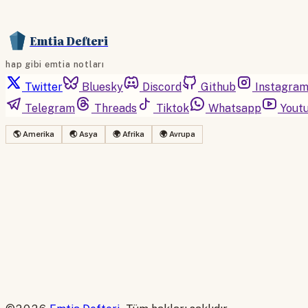
Emtia Defteri
hap gibi emtia notları
Twitter
Bluesky
Discord
Github
Instagra
Telegram
Threads
Tiktok
Whatsapp
Yout
🌎 Amerika
🌏 Asya
🌍 Afrika
🌍 Avrupa