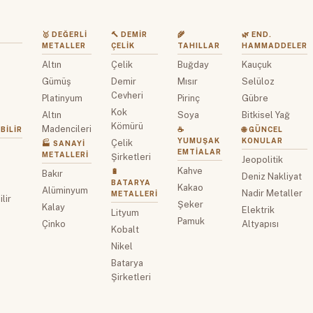
🥇 DEĞERLI
🔨 DEMIR
🌾
🌿 END.
METALLER
ÇELIK
TAHILLAR
HAMMADDELER
Altın
Çelik
Buğday
Kauçuk
z
Gümüş
Demir
Mısır
Selüloz
Cevheri
Platinyum
Pirinç
Gübre
Kok
Altın
Soya
Bitkisel Yağ
Kömürü
Madencileri
BILIR
☕
🌐 GÜNCEL
YUMUŞAK
KONULAR
Çelik
🏭 SANAYI
EMTIALAR
METALLERI
Şirketleri
Jeopolitik
Kahve
🔋
Bakır
Deniz Nakliyat
BATARYA
Kakao
Alüminyum
Nadir Metaller
METALLERI
lir
Şeker
Kalay
Elektrik
Lityum
Pamuk
Çinko
Altyapısı
Kobalt
Nikel
Batarya
Şirketleri