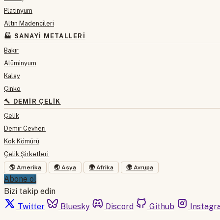
Platinyum
Altın Madencileri
🏭 SANAYI METALLERI
Bakır
Alüminyum
Kalay
Çinko
🔨 DEMIR ÇELIK
Çelik
Demir Cevheri
Kok Kömürü
Çelik Şirketleri
🌎 Amerika
🌏 Asya
🌍 Afrika
🌍 Avrupa
Abone ol
Bizi takip edin
Twitter
Bluesky
Discord
Github
Instagr