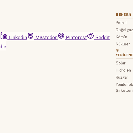
🛢 ENERJI
Petrol
Doğalga
m
Linkedin
Mastodon
Pinterest
Reddit
Kömür
Nükleer
ube
☀️
YENILENE
Solar
Hidrojen
Rüzgar
Yenilenebi
Şirketleri