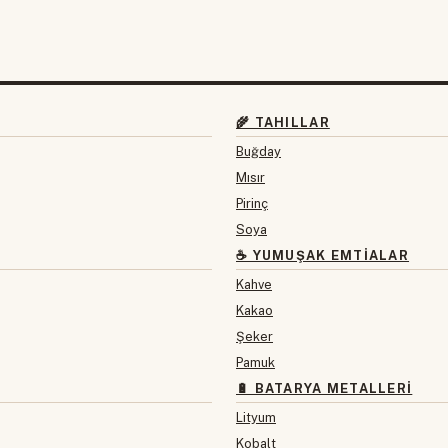
🌾 TAHILLAR
Buğday
Mısır
Pirinç
Soya
☕ YUMUŞAK EMTIALAR
Kahve
Kakao
Şeker
Pamuk
🔋 BATARYA METALLERI
Lityum
Kobalt