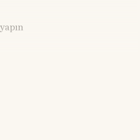
 yapın
%
02.52