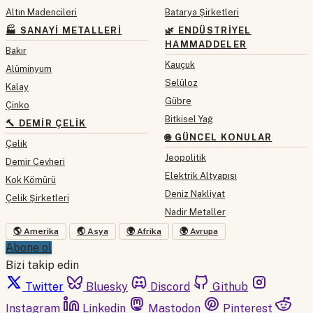
Altın Madencileri
Batarya Şirketleri
🏭 SANAYI METALLERI
🌿 ENDÜSTRIYEL
HAMMADDELER
Bakır
Kauçuk
Alüminyum
Selüloz
Kalay
Gübre
Çinko
Bitkisel Yağ
🔨 DEMIR ÇELIK
🌐 GÜNCEL KONULAR
Çelik
Jeopolitik
Demir Cevheri
Elektrik Altyapısı
Kok Kömürü
Deniz Nakliyat
Çelik Şirketleri
Nadir Metaller
🌎 Amerika
🌏 Asya
🌍 Afrika
🌍 Avrupa
Abone ol
Bizi takip edin
Twitter
Bluesky
Discord
Github
Instagram
Linkedin
Mastodon
Pinterest