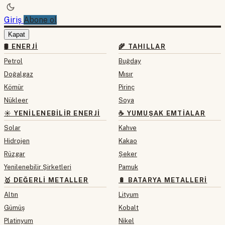
Giriş
Abone ol
Kapat
🛢 ENERJI
🌾 TAHILLAR
Petrol
Buğday
Doğalgaz
Mısır
Kömür
Pirinç
Nükleer
Soya
☀️ YENILENEBILIR ENERJI
☕ YUMUŞAK EMTIALAR
Solar
Kahve
Hidrojen
Kakao
Rüzgar
Şeker
Yenilenebilir Şirketleri
Pamuk
🥇 DEĞERLI METALLER
🔋 BATARYA METALLERI
Altın
Lityum
Gümüş
Kobalt
Platinyum
Nikel