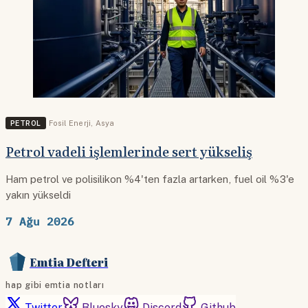
PETROL
Fosil Enerji
,
Asya
Petrol vadeli işlemlerinde sert yükseliş
Ham petrol ve polisilikon %4'ten fazla artarken, fuel oil %3'e
yakın yükseldi
7 Ağu 2026
Emtia Defteri
hap gibi emtia notları
Twitter
Bluesky
Discord
Github