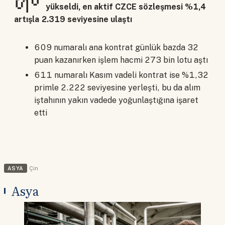
🌱
yükseldi, en aktif CZCE sözleşmesi %1,4
artışla 2.319 seviyesine ulaştı
609 numaralı ana kontrat günlük bazda 32
puan kazanırken işlem hacmi 273 bin lotu aştı
611 numaralı Kasım vadeli kontrat ise %1,32
primle 2.222 seviyesine yerleşti, bu da alım
iştahının yakın vadede yoğunlaştığına işaret
etti
ASYA
Çin
Asya