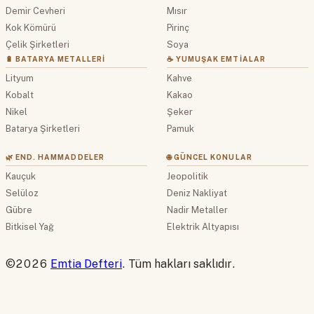
Demir Cevheri
Mısır
Kok Kömürü
Pirinç
Çelik Şirketleri
Soya
🔋 BATARYA METALLERI
☕ YUMUŞAK EMTIALAR
Lityum
Kahve
Kobalt
Kakao
Nikel
Şeker
Batarya Şirketleri
Pamuk
🌿 END. HAMMADDELER
🌐 GÜNCEL KONULAR
Kauçuk
Jeopolitik
Selüloz
Deniz Nakliyat
Gübre
Nadir Metaller
Bitkisel Yağ
Elektrik Altyapısı
©2026
Emtia Defteri
. Tüm hakları saklıdır.