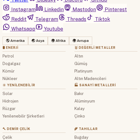
Instagram
Linkedin
Mastodon
Pinterest
Reddit
Telegram
Threads
Tiktok
Whatsapp
Youtube
🌎 Amerika
🌏 Asya
🌍 Afrika
🌍 Avrupa
🛢 ENERJI
🥇 DEĞERLI METALLER
Petrol
Altın
Doğalgaz
Gümüş
Kömür
Platinyum
Nükleer
Altın Madencileri
☀️ YENILENEBILIR
🏭 SANAYI METALLERI
Solar
Bakır
Hidrojen
Alüminyum
Rüzgar
Kalay
Yenilenebilir Şirketleri
Çinko
🔨 DEMIR ÇELIK
🌾 TAHILLAR
Çelik
Buğday