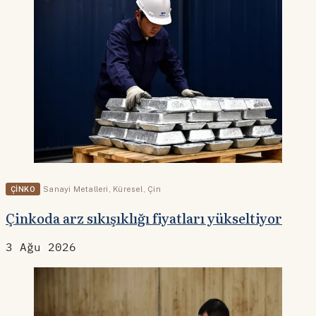
ÇINKO
Sanayi Metalleri
,
Küresel
,
Çin
Çinkoda arz sıkışıklığı fiyatları yükseltiyor
3 Ağu 2026