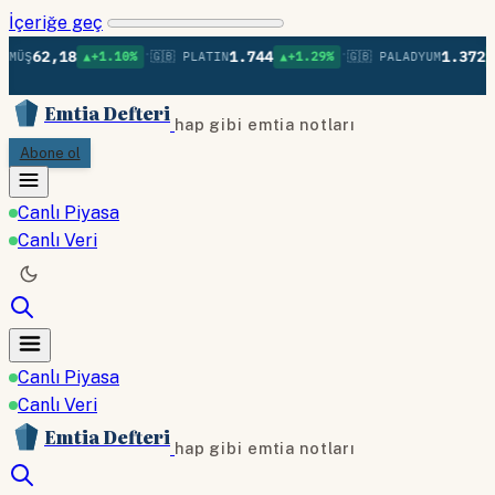
İçeriğe geç
•
•
,18
1.744
1.372
▲+1.10%
🇬🇧 PLATIN
▲+1.29%
🇬🇧 PALADYUM
▲+0.23%
Emtia Defteri
hap gibi emtia notları
Abone ol
Canlı Piyasa
Canlı Veri
Canlı Piyasa
Canlı Veri
Emtia Defteri
hap gibi emtia notları