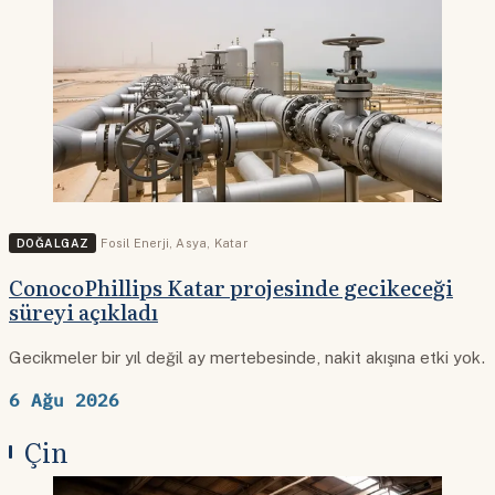
DOĞALGAZ
Fosil Enerji
,
Asya
,
Katar
ConocoPhillips Katar projesinde gecikeceği
süreyi açıkladı
Gecikmeler bir yıl değil ay mertebesinde, nakit akışına etki yok.
6 Ağu 2026
Çin