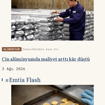
ALÜMINYUM
Sanayi Metalleri
,
Asya
,
Çin
Çin alüminyumda maliyet arttı kâr düştü
3 Ağu 2026
#Emtia Flash