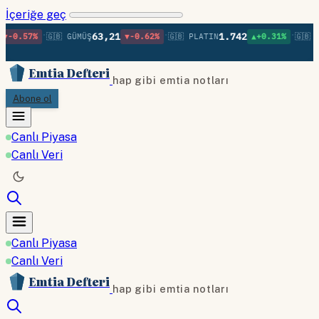
İçeriğe geç
•
•
•
63,21
1.742
-0.57%
🇬🇧 GÜMÜŞ
▼-0.62%
🇬🇧 PLATIN
▲+0.31%
🇬🇧 PA
Emtia Defteri
hap gibi emtia notları
Abone ol
Canlı Piyasa
Canlı Veri
Canlı Piyasa
Canlı Veri
Emtia Defteri
hap gibi emtia notları