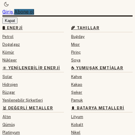
Giriş
Abone ol
Kapat
🛢 ENERJI
🌾 TAHILLAR
Petrol
Buğday
Doğalgaz
Mısır
Kömür
Pirinç
Nükleer
Soya
☀️ YENILENEBILIR ENERJI
☕ YUMUŞAK EMTIALAR
Solar
Kahve
Hidrojen
Kakao
Rüzgar
Şeker
Yenilenebilir Şirketleri
Pamuk
🥇 DEĞERLI METALLER
🔋 BATARYA METALLERI
Altın
Lityum
Gümüş
Kobalt
Platinyum
Nikel