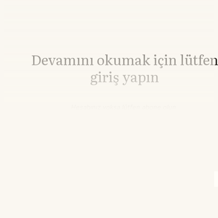
Devamını okumak için lütfe
giriş yapın
Hesabınız yoksa lütfen abone olun.
Hemen Abone Ol
Hesabınız var mı?
Giriş
Brent Petrol
84,73
▲+1.41%
WTI Petrol
79,02
▲+1.07%
02.06