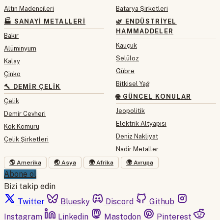
Altın Madencileri
Batarya Şirketleri
🏭 SANAYI METALLERI
🌿 ENDÜSTRIYEL
HAMMADDELER
Bakır
Kauçuk
Alüminyum
Selüloz
Kalay
Gübre
Çinko
Bitkisel Yağ
🔨 DEMIR ÇELIK
🌐 GÜNCEL KONULAR
Çelik
Jeopolitik
Demir Cevheri
Elektrik Altyapısı
Kok Kömürü
Deniz Nakliyat
Çelik Şirketleri
Nadir Metaller
🌎 Amerika
🌏 Asya
🌍 Afrika
🌍 Avrupa
Abone ol
Bizi takip edin
Twitter
Bluesky
Discord
Github
Instagram
Linkedin
Mastodon
Pinterest