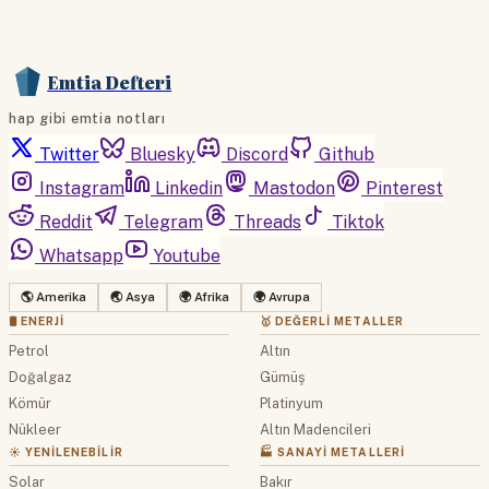
Emtia Defteri
hap gibi emtia notları
Twitter
Bluesky
Discord
Github
Instagram
Linkedin
Mastodon
Pinterest
Reddit
Telegram
Threads
Tiktok
Whatsapp
Youtube
🌎 Amerika
🌏 Asya
🌍 Afrika
🌍 Avrupa
🛢 ENERJI
🥇 DEĞERLI METALLER
Petrol
Altın
Doğalgaz
Gümüş
Kömür
Platinyum
Nükleer
Altın Madencileri
☀️ YENILENEBILIR
🏭 SANAYI METALLERI
Solar
Bakır