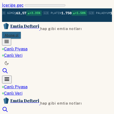
İçeriğe geç
•
•
63,57
1.750
1.3
🇧 GÜMÜŞ
▲+3.35%
🇬🇧 PLATIN
▲+1.58%
🇬🇧 PALADYUM
Emtia Defteri
hap gibi emtia notları
Abone ol
Canlı Piyasa
Canlı Veri
Canlı Piyasa
Canlı Veri
Emtia Defteri
hap gibi emtia notları