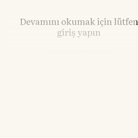
Devamını okumak için lütfe
giriş yapın
Hesabınız yoksa lütfen abone olun.
Hemen Abone Ol
Hesabınız var mı?
Giriş
Çinko
3.706,45
▼-0.98%
15.06