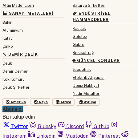
Altın Madencileri
Batarya Şirketleri
🏭 SANAYI METALLERI
🌿 ENDÜSTRIYEL
HAMMADDELER
Bakır
Kauçuk
Alüminyum
Selüloz
Kalay
Gübre
Çinko
Bitkisel Yağ
🔨 DEMIR ÇELIK
🌐 GÜNCEL KONULAR
Çelik
Jeopolitik
Demir Cevheri
Elektrik Altyapısı
Kok Kömürü
Deniz Nakliyat
Çelik Şirketleri
Nadir Metaller
🌎 Amerika
🌏 Asya
🌍 Afrika
🌍 Avrupa
Abone ol
Bizi takip edin
Twitter
Bluesky
Discord
Github
Instagram
Linkedin
Mastodon
Pinterest