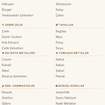
Hidrojen
Alüminyum
Rüzgar
Kalay
Yenilenebilir Şirketleri
Çinko
🔨 DEMIR ÇELIK
🌾 TAHILLAR
Çelik
Buğday
Demir Cevheri
Mısır
Kok Kömürü
Pirinç
Çelik Şirketleri
Soya
🔋 BATARYA METALLERI
☕ YUMUŞAK EMTIALAR
Lityum
Kahve
Kobalt
Kakao
Nikel
Şeker
Batarya Şirketleri
Pamuk
🌿 END. HAMMADDELER
🌐 GÜNCEL KONULAR
Kauçuk
Jeopolitik
Selüloz
Deniz Nakliyat
Gübre
Nadir Metaller