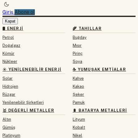
Giriş
Abone ol
Kapat
🛢 ENERJI
🌾 TAHILLAR
Petrol
Buğday
Doğalgaz
Mısır
Kömür
Pirinç
Nükleer
Soya
☀️ YENILENEBILIR ENERJI
☕ YUMUŞAK EMTIALAR
Solar
Kahve
Hidrojen
Kakao
Rüzgar
Şeker
Yenilenebilir Şirketleri
Pamuk
🥇 DEĞERLI METALLER
🔋 BATARYA METALLERI
Altın
Lityum
Gümüş
Kobalt
Platinyum
Nikel