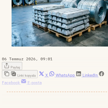
06 Temmuz 2026, 09:01
Paylaş
X
WhatsApp
LinkedIn
Linki kopyala
Facebook
E-posta