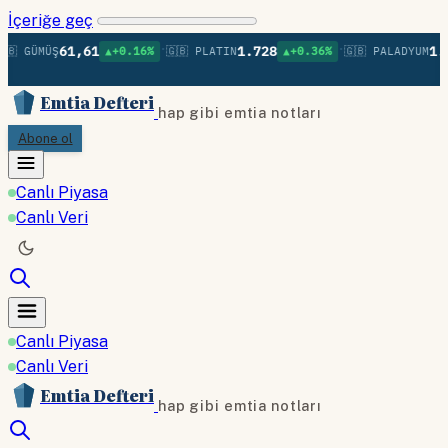
İçeriğe geç
•
•
61,61
1.728
1.3
🇧 GÜMÜŞ
▲+0.16%
🇬🇧 PLATIN
▲+0.36%
🇬🇧 PALADYUM
Emtia Defteri
hap gibi emtia notları
Abone ol
Canlı Piyasa
Canlı Veri
Canlı Piyasa
Canlı Veri
Emtia Defteri
hap gibi emtia notları