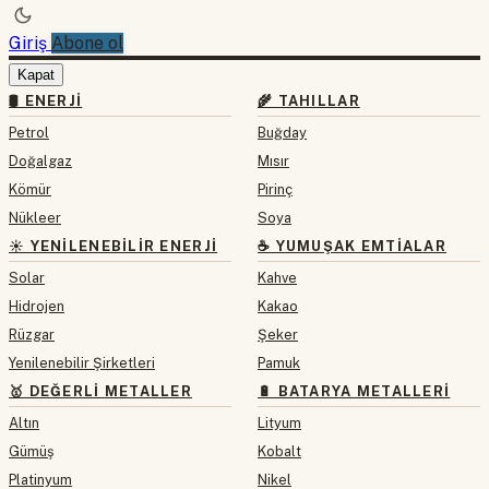
Giriş
Abone ol
Kapat
🛢 ENERJI
🌾 TAHILLAR
Petrol
Buğday
Doğalgaz
Mısır
Kömür
Pirinç
Nükleer
Soya
☀️ YENILENEBILIR ENERJI
☕ YUMUŞAK EMTIALAR
Solar
Kahve
Hidrojen
Kakao
Rüzgar
Şeker
Yenilenebilir Şirketleri
Pamuk
🥇 DEĞERLI METALLER
🔋 BATARYA METALLERI
Altın
Lityum
Gümüş
Kobalt
Platinyum
Nikel