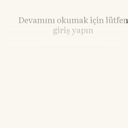
Devamını okumak için lütfe
giriş yapın
Hesabınız yoksa lütfen abone olun.
Hemen Abone Ol
Hesabınız var mı?
Giriş
Bakır
14.960,74
▲+0.11%
23.51