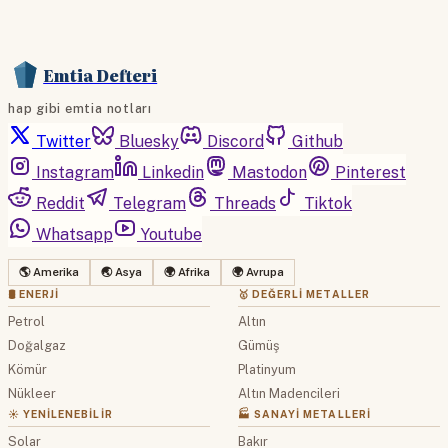
Emtia Defteri
hap gibi emtia notları
Twitter
Bluesky
Discord
Github
Instagram
Linkedin
Mastodon
Pinterest
Reddit
Telegram
Threads
Tiktok
Whatsapp
Youtube
🌎 Amerika
🌏 Asya
🌍 Afrika
🌍 Avrupa
🛢 ENERJI
🥇 DEĞERLI METALLER
Petrol
Altın
Doğalgaz
Gümüş
Kömür
Platinyum
Nükleer
Altın Madencileri
☀️ YENILENEBILIR
🏭 SANAYI METALLERI
Solar
Bakır