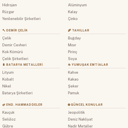
Hidrojen
Alüminyum
Rüzgar
Kalay
Yenilenebilir Şirketleri
Çinko
🔨 DEMIR ÇELIK
🌾 TAHILLAR
Çelik
Buğday
Demir Cevheri
Mısır
Kok Kömürü
Pirinç
Çelik Şirketleri
Soya
🔋 BATARYA METALLERI
☕ YUMUŞAK EMTIALAR
Lityum
Kahve
Kobalt
Kakao
Nikel
Şeker
Batarya Şirketleri
Pamuk
🌿 END. HAMMADDELER
🌐 GÜNCEL KONULAR
Kauçuk
Jeopolitik
Selüloz
Deniz Nakliyat
Gübre
Nadir Metaller