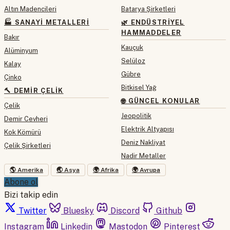
Altın Madencileri
Batarya Şirketleri
🏭 SANAYI METALLERI
🌿 ENDÜSTRIYEL
HAMMADDELER
Bakır
Kauçuk
Alüminyum
Selüloz
Kalay
Gübre
Çinko
Bitkisel Yağ
🔨 DEMIR ÇELIK
🌐 GÜNCEL KONULAR
Çelik
Jeopolitik
Demir Cevheri
Elektrik Altyapısı
Kok Kömürü
Deniz Nakliyat
Çelik Şirketleri
Nadir Metaller
🌎 Amerika
🌏 Asya
🌍 Afrika
🌍 Avrupa
Abone ol
Bizi takip edin
Twitter
Bluesky
Discord
Github
Instagram
Linkedin
Mastodon
Pinterest