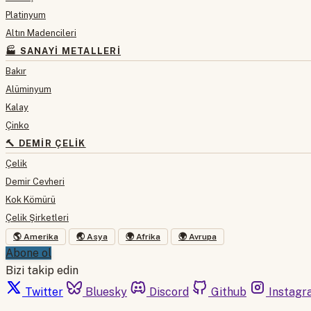
Platinyum
Altın Madencileri
🏭 SANAYI METALLERI
Bakır
Alüminyum
Kalay
Çinko
🔨 DEMIR ÇELIK
Çelik
Demir Cevheri
Kok Kömürü
Çelik Şirketleri
🌎 Amerika
🌏 Asya
🌍 Afrika
🌍 Avrupa
Abone ol
Bizi takip edin
Twitter
Bluesky
Discord
Github
Instagr