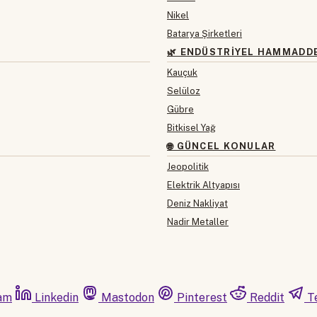
Nikel
Batarya Şirketleri
🌿 ENDÜSTRIYEL HAMMADD
Kauçuk
Selüloz
Gübre
Bitkisel Yağ
🌐 GÜNCEL KONULAR
Jeopolitik
Elektrik Altyapısı
Deniz Nakliyat
Nadir Metaller
am
Linkedin
Mastodon
Pinterest
Reddit
T