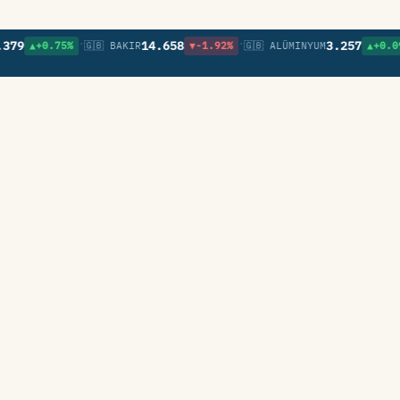
•
•
•
14.658
3.257
▲+0.75%
🇬🇧 BAKIR
▼-1.92%
🇬🇧 ALÜMINYUM
▲+0.09%