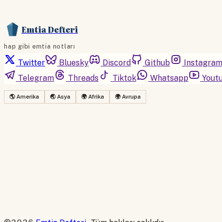
Emtia Defteri
hap gibi emtia notları
Twitter
Bluesky
Discord
Github
Instagra
Telegram
Threads
Tiktok
Whatsapp
Yout
🌎 Amerika
🌏 Asya
🌍 Afrika
🌍 Avrupa