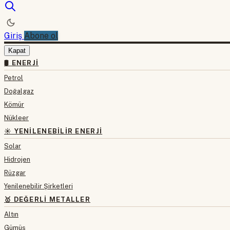
Giriş
Abone ol
Kapat
🛢 ENERJI
Petrol
Doğalgaz
Kömür
Nükleer
☀️ YENILENEBILIR ENERJI
Solar
Hidrojen
Rüzgar
Yenilenebilir Şirketleri
🥇 DEĞERLI METALLER
Altın
Gümüş