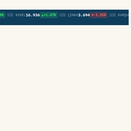
•
•
16.936
3.694
0,85
🇬🇧 NIKEL
▲+1.47%
🇬🇧 ÇINKO
▼-1.31%
🇬🇧 KURŞUN