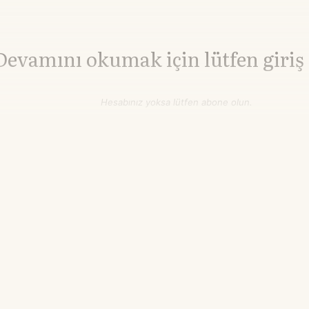
Devamını okumak için lütfen giriş
Hesabınız yoksa lütfen abone olun.
Hemen Abone Ol
Hesabınız var mı?
Giriş
Alüminyum
3.256,60
▲+0.09%
$/ton
21.55