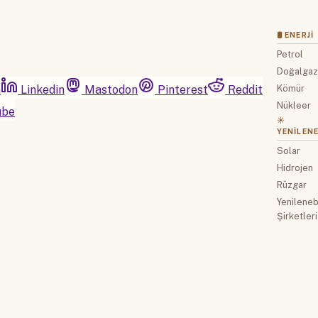
🛢 ENERJI
Petrol
Doğalga
m
Linkedin
Mastodon
Pinterest
Reddit
Kömür
Nükleer
ube
☀️
YENILENE
Solar
Hidrojen
Rüzgar
Yenilenebi
Şirketleri