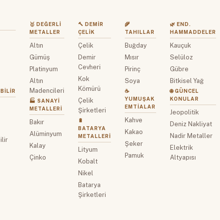
🥇 DEĞERLI
🔨 DEMIR
🌾
🌿 END.
METALLER
ÇELIK
TAHILLAR
HAMMADDELER
Altın
Çelik
Buğday
Kauçuk
z
Gümüş
Demir
Mısır
Selüloz
Cevheri
Platinyum
Pirinç
Gübre
Kok
Altın
Soya
Bitkisel Yağ
Kömürü
Madencileri
BILIR
☕
🌐 GÜNCEL
YUMUŞAK
KONULAR
Çelik
🏭 SANAYI
EMTIALAR
METALLERI
Şirketleri
Jeopolitik
Kahve
🔋
Bakır
Deniz Nakliyat
BATARYA
Kakao
Alüminyum
Nadir Metaller
METALLERI
lir
Şeker
Kalay
Elektrik
Lityum
Pamuk
Çinko
Altyapısı
Kobalt
Nikel
Batarya
Şirketleri