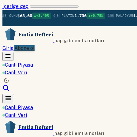
İçeriğe geç
•
•
63,60
1.736
1.379
 GÜMÜŞ
▲+3.40%
🇬🇧 PLATIN
▲+0.78%
🇬🇧 PALADYUM
Emtia Defteri
hap gibi emtia notları
Giriş
Abone ol
Canlı Piyasa
Canlı Veri
Canlı Piyasa
Canlı Veri
Emtia Defteri
hap gibi emtia notları