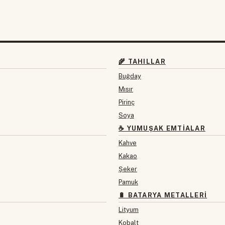
🌾 TAHILLAR
Buğday
Mısır
Pirinç
Soya
☕ YUMUŞAK EMTIALAR
Kahve
Kakao
Şeker
Pamuk
🔋 BATARYA METALLERI
Lityum
Kobalt