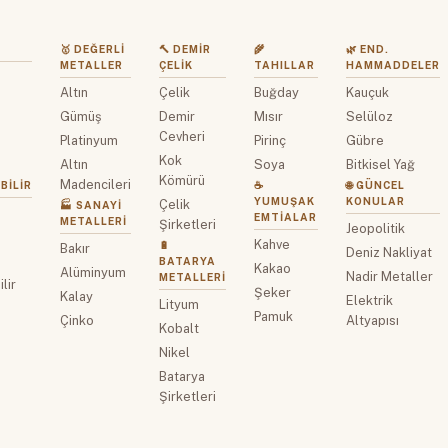
🥇 DEĞERLI
🔨 DEMIR
🌾
🌿 END.
METALLER
ÇELIK
TAHILLAR
HAMMADDELER
Altın
Çelik
Buğday
Kauçuk
z
Gümüş
Demir
Mısır
Selüloz
Cevheri
Platinyum
Pirinç
Gübre
Kok
Altın
Soya
Bitkisel Yağ
Kömürü
Madencileri
BILIR
☕
🌐 GÜNCEL
YUMUŞAK
KONULAR
Çelik
🏭 SANAYI
EMTIALAR
METALLERI
Şirketleri
Jeopolitik
Kahve
🔋
Bakır
Deniz Nakliyat
BATARYA
Kakao
Alüminyum
Nadir Metaller
METALLERI
lir
Şeker
Kalay
Elektrik
Lityum
Pamuk
Çinko
Altyapısı
Kobalt
Nikel
Batarya
Şirketleri