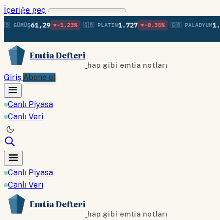
İçeriğe geç
•
•
61,29
1.727
1.372
GÜMÜŞ
▼-1.23%
🇬🇧 PLATIN
▼-0.35%
🇬🇧 PALADYUM
Emtia Defteri
hap gibi emtia notları
Giriş
Abone ol
Canlı Piyasa
Canlı Veri
Canlı Piyasa
Canlı Veri
Emtia Defteri
hap gibi emtia notları