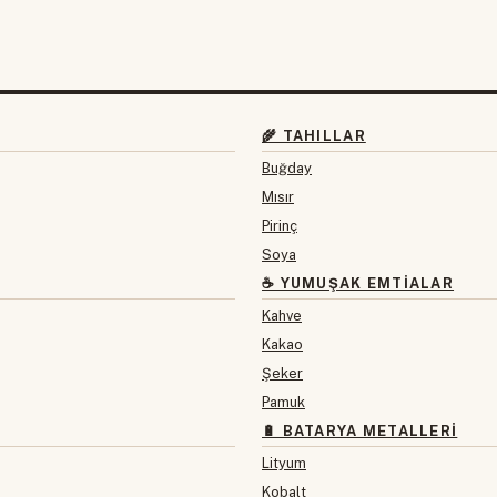
🌾 TAHILLAR
Buğday
Mısır
Pirinç
Soya
☕ YUMUŞAK EMTIALAR
Kahve
Kakao
Şeker
Pamuk
🔋 BATARYA METALLERI
Lityum
Kobalt