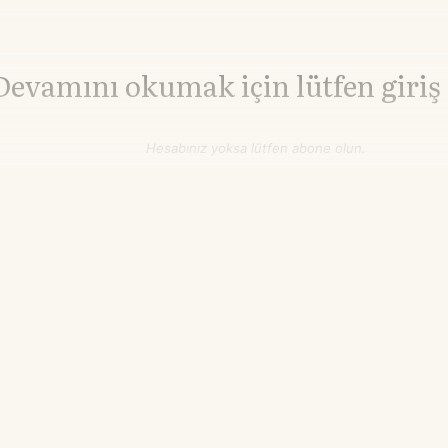
Devamını okumak için lütfen giriş
Hesabınız yoksa lütfen abone olun.
Hemen Abone Ol
Hesabınız var mı?
Giriş
Alüminyum
3.263,10
▲+0.97%
$/ton
17.17