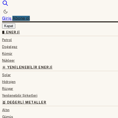
Giriş
Abone ol
Kapat
🛢 ENERJI
Petrol
Doğalgaz
Kömür
Nükleer
☀️ YENILENEBILIR ENERJI
Solar
Hidrojen
Rüzgar
Yenilenebilir Şirketleri
🥇 DEĞERLI METALLER
Altın
Gümüş