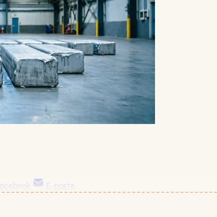
acebook
E-posta