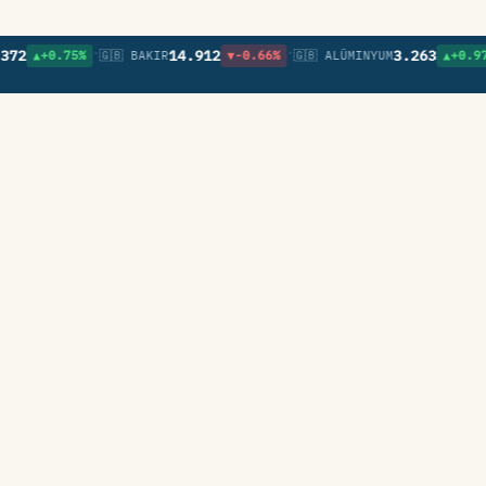
•
•
•
14.912
3.263
▲+0.75%
🇬🇧 BAKIR
▼-0.66%
🇬🇧 ALÜMINYUM
▲+0.97%
