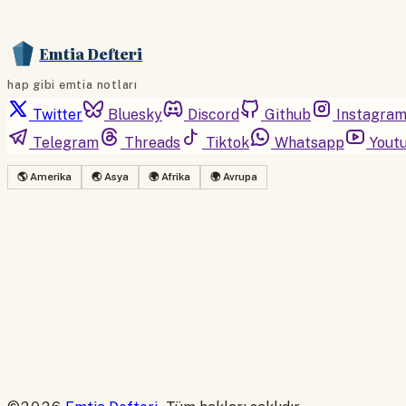
Emtia Defteri
hap gibi emtia notları
Twitter
Bluesky
Discord
Github
Instagra
Telegram
Threads
Tiktok
Whatsapp
Yout
🌎 Amerika
🌏 Asya
🌍 Afrika
🌍 Avrupa