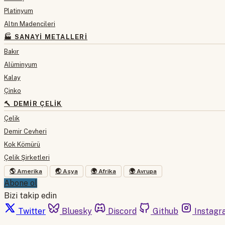
Platinyum
Altın Madencileri
🏭 SANAYI METALLERI
Bakır
Alüminyum
Kalay
Çinko
🔨 DEMIR ÇELIK
Çelik
Demir Cevheri
Kok Kömürü
Çelik Şirketleri
🌎 Amerika
🌏 Asya
🌍 Afrika
🌍 Avrupa
Abone ol
Bizi takip edin
Twitter
Bluesky
Discord
Github
Instagr