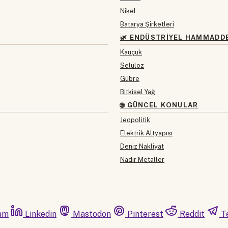
Nikel
Batarya Şirketleri
🌿 ENDÜSTRIYEL HAMMADD
Kauçuk
Selüloz
Gübre
Bitkisel Yağ
🌐 GÜNCEL KONULAR
Jeopolitik
Elektrik Altyapısı
Deniz Nakliyat
Nadir Metaller
am
Linkedin
Mastodon
Pinterest
Reddit
T