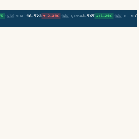
•
•
16.723
3.767
82,61
🇧 NIKEL
▼-2.34%
🇬🇧 ÇINKO
▲+1.21%
🇬🇧 BRENT