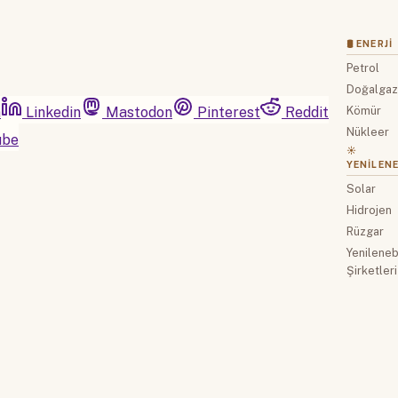
🛢 ENERJI
Petrol
Doğalga
m
Linkedin
Mastodon
Pinterest
Reddit
Kömür
Nükleer
ube
☀️
YENILENE
Solar
Hidrojen
Rüzgar
Yenilenebi
Şirketleri