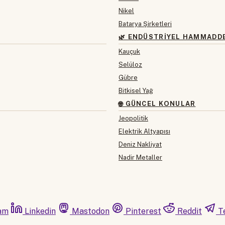
Nikel
Batarya Şirketleri
🌿 ENDÜSTRIYEL HAMMADD
Kauçuk
Selüloz
Gübre
Bitkisel Yağ
🌐 GÜNCEL KONULAR
Jeopolitik
Elektrik Altyapısı
Deniz Nakliyat
Nadir Metaller
am
Linkedin
Mastodon
Pinterest
Reddit
T