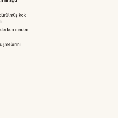
fini açtı
ndürülmüş kok
i
rederken maden
rüşmelerini