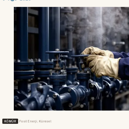
KÖMÜR
Fosil Enerji
,
Küresel