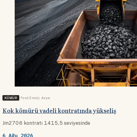
KÖMÜR
Fosil Enerji
,
Asya
Kok kömürü vadeli kontratında yükseliş
Jm2706 kontratı 1415,5 seviyesinde
6 Ağu 2026