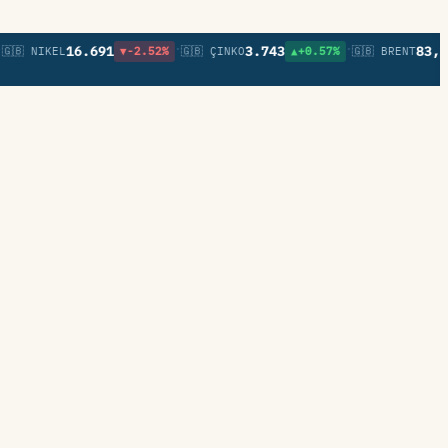
•
•
16.691
3.743
83,28
KEL
▼-2.52%
🇬🇧 ÇINKO
▲+0.57%
🇬🇧 BRENT
▲+4.8