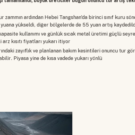
ışı tamamlandı, büyük üreticiler bugün onuncu tur artış tekli
r zammın ardından Hebei Tangshan'da birinci sınıf kuru sö
 yuana yükseldi, diğer bölgelerde de 55 yuan artış kaydedild
 kapasite kullanımı ve günlük sıcak metal üretimi güçlü sey
arz kısıtı fiyatları yukarı itiyor
rındaki zayıflık ve planlanan bakım kesintileri onuncu tur gö
abilir. Piyasa yine de kısa vadede yukarı yönlü