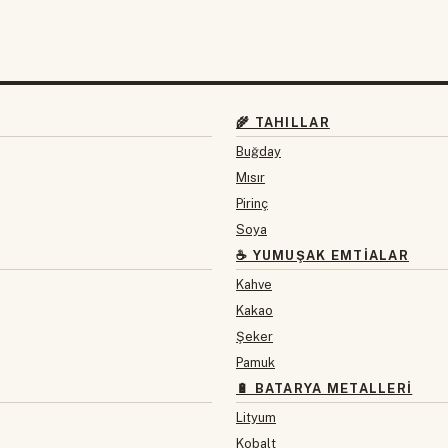
🌾 TAHILLAR
Buğday
Mısır
Pirinç
Soya
☕ YUMUŞAK EMTIALAR
Kahve
Kakao
Şeker
Pamuk
🔋 BATARYA METALLERI
Lityum
Kobalt