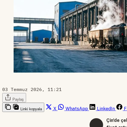
03 Temmuz 2026, 11:21
Paylaş
X
WhatsApp
LinkedIn
F
Linki kopyala
⚫
Çin'de çe