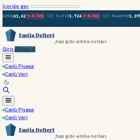
İçeriğe geç
•
•
1,62
1.724
1.370
▼-0.72%
🇬🇧 PLATIN
▼-0.51%
🇬🇧 PALADYUM
▲+0.5
Emtia Defteri
hap gibi emtia notları
Giriş
Abone ol
Canlı Piyasa
Canlı Veri
Canlı Piyasa
Canlı Veri
Emtia Defteri
hap gibi emtia notları