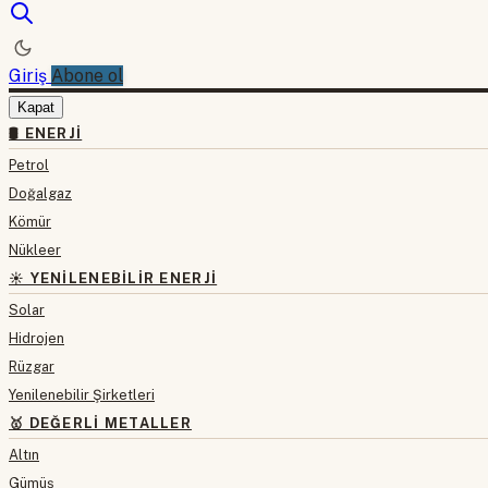
Giriş
Abone ol
Kapat
🛢 ENERJI
Petrol
Doğalgaz
Kömür
Nükleer
☀️ YENILENEBILIR ENERJI
Solar
Hidrojen
Rüzgar
Yenilenebilir Şirketleri
🥇 DEĞERLI METALLER
Altın
Gümüş