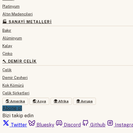
Platinyum
Altın Madencileri
🏭 SANAYI METALLERI
Bakır
Alüminyum
Kalay
Çinko
🔨 DEMIR ÇELIK
Çelik
Demir Cevheri
Kok Kömürü
Çelik Şirketleri
🌎 Amerika
🌏 Asya
🌍 Afrika
🌍 Avrupa
Abone ol
Bizi takip edin
Twitter
Bluesky
Discord
Github
Instagr