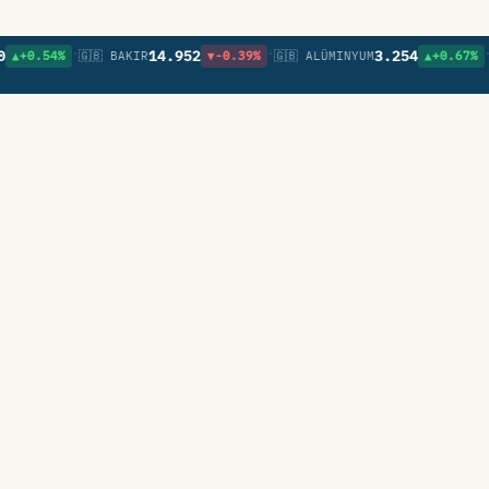
•
•
•
14.952
3.254
4%
🇬🇧 BAKIR
▼-0.39%
🇬🇧 ALÜMINYUM
▲+0.67%
🇬🇧 NI