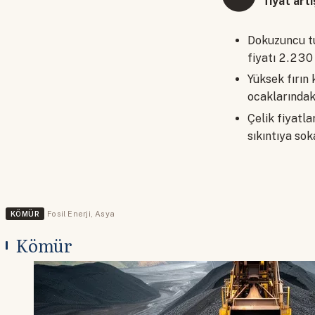
fiyat art
Dokuzuncu tu
fiyatı 2.230
Yüksek fırın
ocaklarındaki 
Çelik fiyatla
sıkıntıya sok
KÖMÜR
Fosil Enerji
,
Asya
Kömür