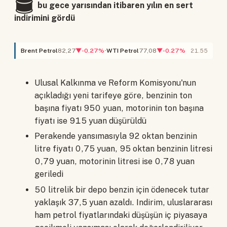
🛢️
bu gece yarısından itibaren yılın en sert
indirimini gördü
Brent Petrol
82,27
▼-0.27%
WTI Petrol
77,08
▼-0.27%
21.55
Ulusal Kalkınma ve Reform Komisyonu'nun
açıkladığı yeni tarifeye göre, benzinin ton
başına fiyatı 950 yuan, motorinin ton başına
fiyatı ise 915 yuan düşürüldü
Perakende yansımasıyla 92 oktan benzinin
litre fiyatı 0,75 yuan, 95 oktan benzinin litresi
0,79 yuan, motorinin litresi ise 0,78 yuan
geriledi
50 litrelik bir depo benzin için ödenecek tutar
yaklaşık 37,5 yuan azaldı. Indirim, uluslararası
ham petrol fiyatlarındaki düşüşün iç piyasaya