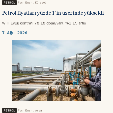
PETROL
Fosil Enerji
,
Küresel
Petrol fiyatları yüzde 1’in üzerinde yükseldi
WTI Eylül kontratı 78,18 dolar/varil, %1,15 artış
7 Ağu 2026
PETROL
Fosil Enerji
,
Asya