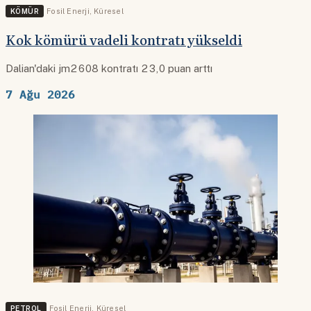
KÖMÜR
Fosil Enerji
,
Küresel
Kok kömürü vadeli kontratı yükseldi
Dalian'daki jm2608 kontratı 23,0 puan arttı
7 Ağu 2026
PETROL
Fosil Enerji
,
Küresel