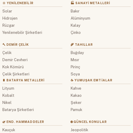
☀️ YENILENEBILIR
🏭 SANAYI METALLERI
Solar
Bakır
Hidrojen
Alüminyum
Rüzgar
Kalay
Yenilenebilir Şirketleri
Çinko
🔨 DEMIR ÇELIK
🌾 TAHILLAR
Çelik
Buğday
Demir Cevheri
Mısır
Kok Kömürü
Pirinç
Çelik Şirketleri
Soya
🔋 BATARYA METALLERI
☕ YUMUŞAK EMTIALAR
Lityum
Kahve
Kobalt
Kakao
Nikel
Şeker
Batarya Şirketleri
Pamuk
🌿 END. HAMMADDELER
🌐 GÜNCEL KONULAR
Kauçuk
Jeopolitik