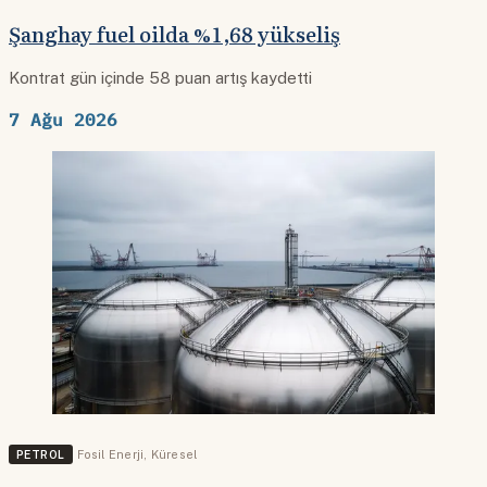
Şanghay fuel oilda %1,68 yükseliş
Kontrat gün içinde 58 puan artış kaydetti
7 Ağu 2026
PETROL
Fosil Enerji
,
Küresel