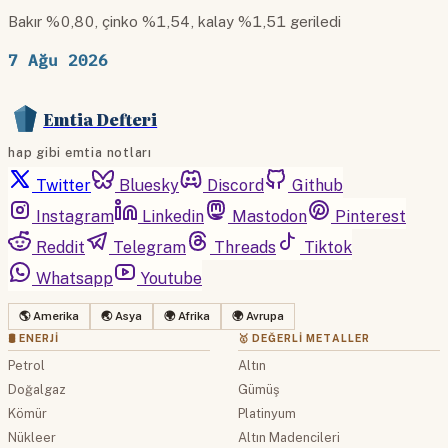
Bakır %0,80, çinko %1,54, kalay %1,51 geriledi
7 Ağu 2026
Emtia Defteri
hap gibi emtia notları
Twitter
Bluesky
Discord
Github
Instagram
Linkedin
Mastodon
Pinterest
Reddit
Telegram
Threads
Tiktok
Whatsapp
Youtube
🌎 Amerika
🌏 Asya
🌍 Afrika
🌍 Avrupa
🛢 ENERJI
🥇 DEĞERLI METALLER
Petrol
Altın
Doğalgaz
Gümüş
Kömür
Platinyum
Nükleer
Altın Madencileri