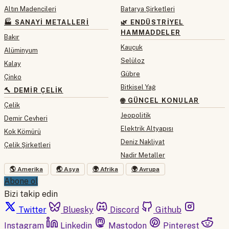
Altın Madencileri
Batarya Şirketleri
🏭 SANAYI METALLERI
🌿 ENDÜSTRIYEL
HAMMADDELER
Bakır
Kauçuk
Alüminyum
Selüloz
Kalay
Gübre
Çinko
Bitkisel Yağ
🔨 DEMIR ÇELIK
🌐 GÜNCEL KONULAR
Çelik
Jeopolitik
Demir Cevheri
Elektrik Altyapısı
Kok Kömürü
Deniz Nakliyat
Çelik Şirketleri
Nadir Metaller
🌎 Amerika
🌏 Asya
🌍 Afrika
🌍 Avrupa
Abone ol
Bizi takip edin
Twitter
Bluesky
Discord
Github
Instagram
Linkedin
Mastodon
Pinterest