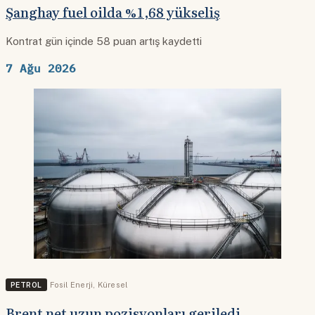
Şanghay fuel oilda %1,68 yükseliş
Kontrat gün içinde 58 puan artış kaydetti
7 Ağu 2026
PETROL
Fosil Enerji
,
Küresel
Brent net uzun pozisyonları geriledi