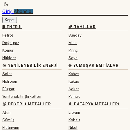
Giriş
Abone ol
Kapat
🛢 ENERJI
🌾 TAHILLAR
Petrol
Buğday
Doğalgaz
Mısır
Kömür
Pirinç
Nükleer
Soya
☀️ YENILENEBILIR ENERJI
☕ YUMUŞAK EMTIALAR
Solar
Kahve
Hidrojen
Kakao
Rüzgar
Şeker
Yenilenebilir Şirketleri
Pamuk
🥇 DEĞERLI METALLER
🔋 BATARYA METALLERI
Altın
Lityum
Gümüş
Kobalt
Platinyum
Nikel