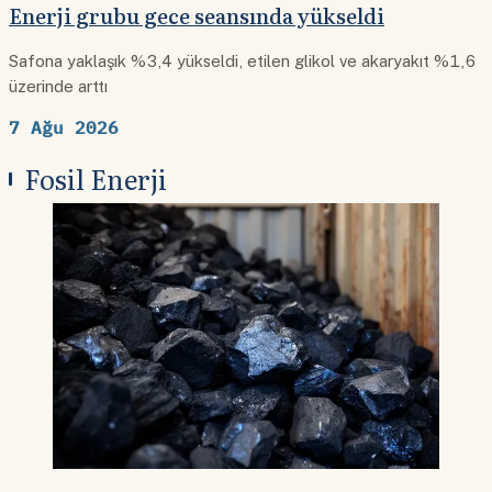
Enerji grubu gece seansında yükseldi
Safona yaklaşık %3,4 yükseldi, etilen glikol ve akaryakıt %1,6
üzerinde arttı
7 Ağu 2026
Fosil Enerji