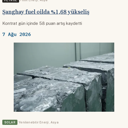
Şanghay fuel oilda %1,68 yükseliş
Kontrat gün içinde 58 puan artış kaydetti
7 Ağu 2026
SOLAR
Yenilenebilir Enerji
,
Asya