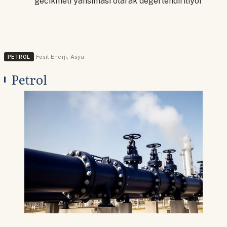
gecikmeli yansıması olarak değerlendiriliyor
PETROL
Fosil Enerji
,
Asya
Petrol