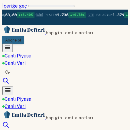
İçeriğe geç
•
•
60
1.736
1.379
▲+3.40%
🇬🇧 PLATIN
▲+0.78%
🇬🇧 PALADYUM
▲+0.75%
Emtia Defteri
hap gibi emtia notları
Abone ol
Canlı Piyasa
Canlı Veri
Canlı Piyasa
Canlı Veri
Emtia Defteri
hap gibi emtia notları