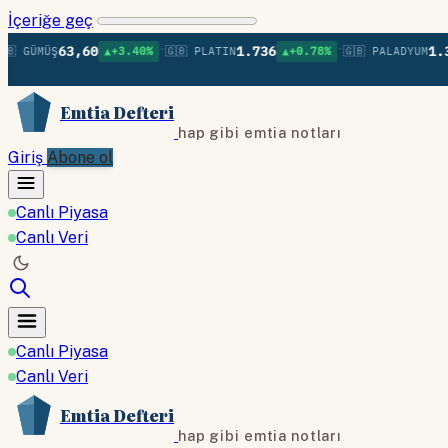
İçeriğe geç
•
•
63,60
1.736
1.379
MÜŞ
▲+3.40%
🇬🇧 PLATIN
▲+0.78%
🇬🇧 PALADYUM
▲+
Emtia Defteri
hap gibi emtia notları
Giriş
Abone ol
Canlı Piyasa
Canlı Veri
Canlı Piyasa
Canlı Veri
Emtia Defteri
hap gibi emtia notları