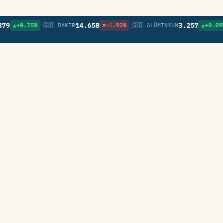
•
•
•
14.658
3.257
0.75%
🇬🇧 BAKIR
▼-1.92%
🇬🇧 ALÜMINYUM
▲+0.09%
🇬