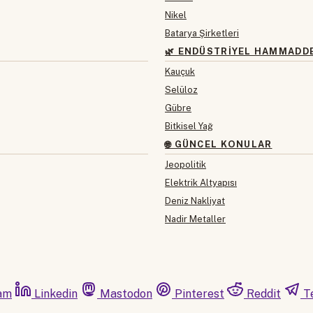
Nikel
Batarya Şirketleri
🌿 ENDÜSTRIYEL HAMMADD
Kauçuk
Selüloz
Gübre
Bitkisel Yağ
🌐 GÜNCEL KONULAR
Jeopolitik
Elektrik Altyapısı
Deniz Nakliyat
Nadir Metaller
am
Linkedin
Mastodon
Pinterest
Reddit
T