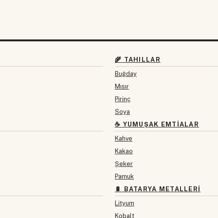
🌾 TAHILLAR
Buğday
Mısır
Pirinç
Soya
☕ YUMUŞAK EMTIALAR
Kahve
Kakao
Şeker
Pamuk
🔋 BATARYA METALLERI
Lityum
Kobalt