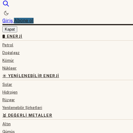
Giriş
Abone ol
Kapat
🛢 ENERJI
Petrol
Doğalgaz
Kömür
Nükleer
☀️ YENILENEBILIR ENERJI
Solar
Hidrojen
Rüzgar
Yenilenebilir Şirketleri
🥇 DEĞERLI METALLER
Altın
Gümüş