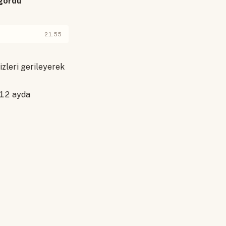
 gördü
21.55
izleri gerileyerek
 12 ayda