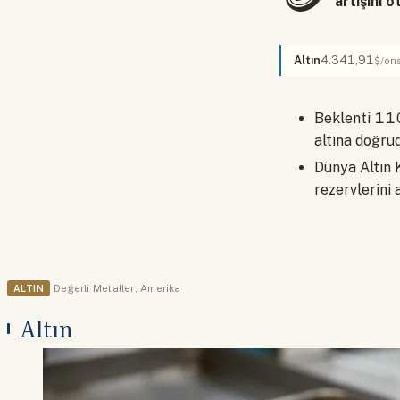
artışını 
Altın
4.341,91
$/on
Beklenti 110 
altına doğru
Dünya Altın 
rezervlerini
ALTIN
Değerli Metaller
,
Amerika
Altın