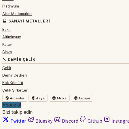
Platinyum
Altın Madencileri
🏭 SANAYI METALLERI
Bakır
Alüminyum
Kalay
Çinko
🔨 DEMIR ÇELIK
Çelik
Demir Cevheri
Kok Kömürü
Çelik Şirketleri
🌎 Amerika
🌏 Asya
🌍 Afrika
🌍 Avrupa
Abone ol
Bizi takip edin
Twitter
Bluesky
Discord
Github
Instagr