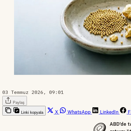
03 Temmuz 2026, 09:01
Paylaş
X
WhatsApp
LinkedIn
F
Linki kopyala
🪙
ABD'de ta