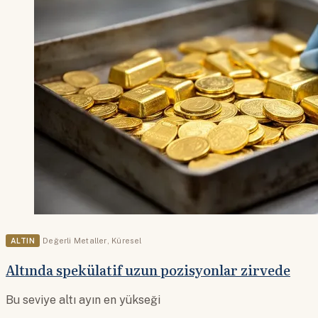
ALTIN
Değerli Metaller
,
Küresel
Altında spekülatif uzun pozisyonlar zirvede
Bu seviye altı ayın en yükseği