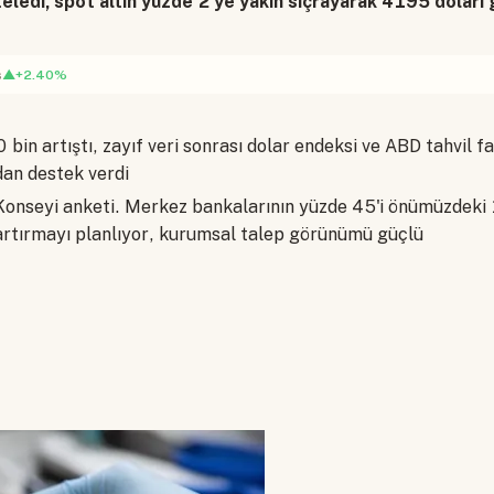
öteledi, spot altın yüzde 2'ye yakın sıçrayarak 4195 doları
▲+2.40%
s
bin artıştı, zayıf veri sonrası dolar endeksi ve ABD tahvil fa
dan destek verdi
Konseyi anketi. Merkez bankalarının yüzde 45'i önümüzdeki
 artırmayı planlıyor, kurumsal talep görünümü güçlü