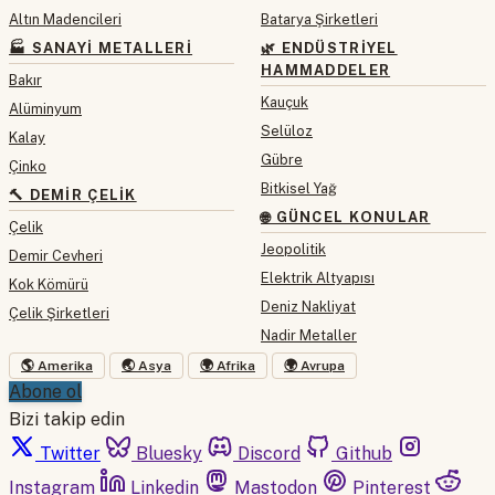
Altın Madencileri
Batarya Şirketleri
🏭 SANAYI METALLERI
🌿 ENDÜSTRIYEL
HAMMADDELER
Bakır
Kauçuk
Alüminyum
Selüloz
Kalay
Gübre
Çinko
Bitkisel Yağ
🔨 DEMIR ÇELIK
🌐 GÜNCEL KONULAR
Çelik
Jeopolitik
Demir Cevheri
Elektrik Altyapısı
Kok Kömürü
Deniz Nakliyat
Çelik Şirketleri
Nadir Metaller
🌎 Amerika
🌏 Asya
🌍 Afrika
🌍 Avrupa
Abone ol
Bizi takip edin
Twitter
Bluesky
Discord
Github
Instagram
Linkedin
Mastodon
Pinterest