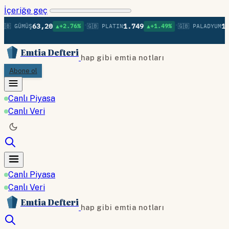
İçeriğe geç
•
•
63,20
1.749
1.3
🇧 GÜMÜŞ
▲+2.76%
🇬🇧 PLATIN
▲+1.49%
🇬🇧 PALADYUM
Emtia Defteri
hap gibi emtia notları
Abone ol
Canlı Piyasa
Canlı Veri
Canlı Piyasa
Canlı Veri
Emtia Defteri
hap gibi emtia notları