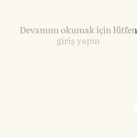
Devamını okumak için lütfe
giriş yapın
Hesabınız yoksa lütfen abone olun.
Hemen Abone Ol
Hesabınız var mı?
Giriş
Brent Petrol
83,30
▲+0.98%
WTI Petrol
77,98
▲+0.89%
17.37