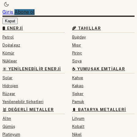
Giriş
Abone ol
Kapat
🛢 ENERJI
🌾 TAHILLAR
Petrol
Buğday
Doğalgaz
Mısır
Kömür
Pirinç
Nükleer
Soya
☀️ YENILENEBILIR ENERJI
☕ YUMUŞAK EMTIALAR
Solar
Kahve
Hidrojen
Kakao
Rüzgar
Şeker
Yenilenebilir Şirketleri
Pamuk
🥇 DEĞERLI METALLER
🔋 BATARYA METALLERI
Altın
Lityum
Gümüş
Kobalt
Platinyum
Nikel