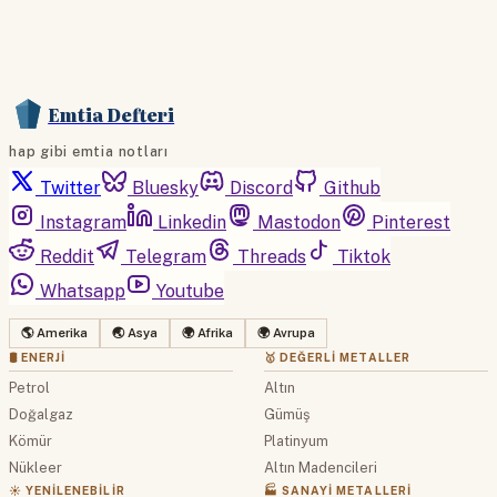
Emtia Defteri
hap gibi emtia notları
Twitter
Bluesky
Discord
Github
Instagram
Linkedin
Mastodon
Pinterest
Reddit
Telegram
Threads
Tiktok
Whatsapp
Youtube
🌎 Amerika
🌏 Asya
🌍 Afrika
🌍 Avrupa
🛢 ENERJI
🥇 DEĞERLI METALLER
Petrol
Altın
Doğalgaz
Gümüş
Kömür
Platinyum
Nükleer
Altın Madencileri
☀️ YENILENEBILIR
🏭 SANAYI METALLERI