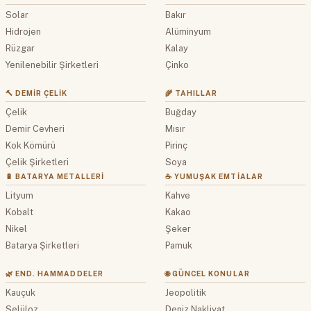
Solar
Bakır
Hidrojen
Alüminyum
Rüzgar
Kalay
Yenilenebilir Şirketleri
Çinko
🔨 DEMIR ÇELIK
🌾 TAHILLAR
Çelik
Buğday
Demir Cevheri
Mısır
Kok Kömürü
Pirinç
Çelik Şirketleri
Soya
🔋 BATARYA METALLERI
☕ YUMUŞAK EMTIALAR
Lityum
Kahve
Kobalt
Kakao
Nikel
Şeker
Batarya Şirketleri
Pamuk
🌿 END. HAMMADDELER
🌐 GÜNCEL KONULAR
Kauçuk
Jeopolitik
Selüloz
Deniz Nakliyat